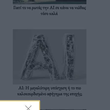
Γιατί το να ρωτάς την AI σε κάνει να νιώθεις
τόσο καλά
AI: Η μεγαλύτερη υπόσχεση ή το πιο
καλοκουρδισμένο αφήγημα της εποχής;