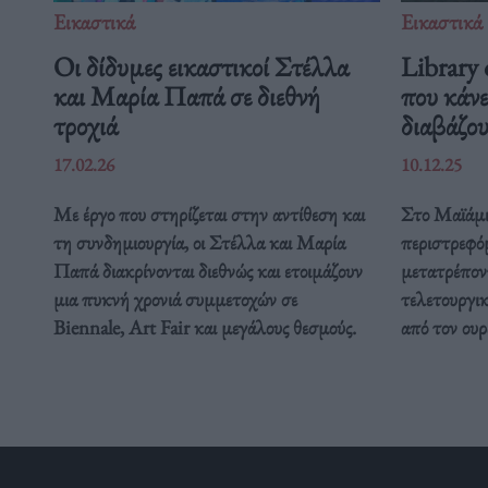
Εικαστικά
Εικαστικά
Οι δίδυμες εικαστικοί Στέλλα
Library
και Μαρία Παπά σε διεθνή
που κάνε
τροχιά
διαβάζο
17.02.26
10.12.25
Με έργο που στηρίζεται στην αντίθεση και
Στο Μαϊάμι,
τη συνδημιουργία, οι Στέλλα και Μαρία
περιστρεφό
Παπά διακρίνονται διεθνώς και ετοιμάζουν
μετατρέπον
μια πυκνή χρονιά συμμετοχών σε
τελετουργικ
Biennale, Art Fair και μεγάλους θεσμούς.
από τον ουρ