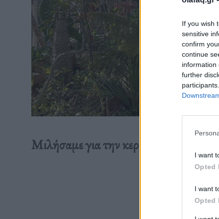
If you wish 
sensitive in
confirm you
continue se
information 
further disc
participants
Downstream 
Persona
Μιλήσαμε για την κεραμική τέχνη, τη 
I want t
Opted 
Διαβάστε 
I want t
Opted 
I want 