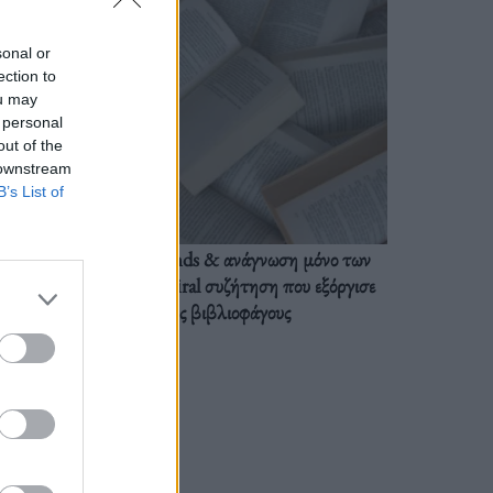
sonal or
ection to
ou may
 personal
out of the
 downstream
B’s List of
BookTok trends & ανάγνωση μόνο των
διαλόγων: Η viral συζήτηση που εξόργισε
τους βιβλιοφάγους