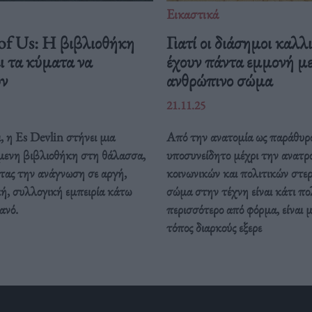
Εικαστικά
 of Us: Η βιβλιοθήκη
Γιατί οι διάσημοι καλλ
ι τα κύματα να
έχουν πάντα εμμονή με
υν
ανθρώπινο σώμα
21.11.25
 η Es Devlin στήνει μια
Από την ανατομία ως παράθυρ
μενη βιβλιοθήκη στη θάλασσα,
υποσυνείδητο μέχρι την ανατρ
τας την ανάγνωση σε αργή,
κοινωνικών και πολιτικών στε
ή, συλλογική εμπειρία κάτω
σώμα στην τέχνη είναι κάτι πο
ανό.
περισσότερο από φόρμα, είναι μ
τόπος διαρκούς εξερε