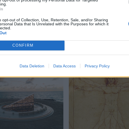
ing.
In
sic
,
Αντρέας Γιάκοβλεβ Μιχαηλίδης
,
κεραμική
o opt-out of Collection, Use, Retention, Sale, and/or Sharing
ersonal Data that Is Unrelated with the Purposes for which it
lected.
Out
CONFIRM
Δείτε επίσης
Data Deletion
Data Access
Privacy Policy