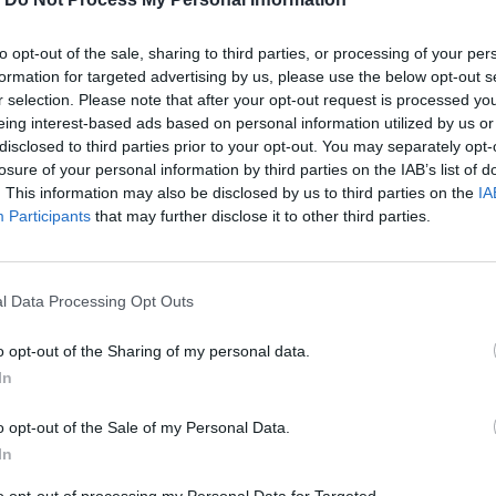
to opt-out of the sale, sharing to third parties, or processing of your per
formation for targeted advertising by us, please use the below opt-out s
r selection. Please note that after your opt-out request is processed y
eing interest-based ads based on personal information utilized by us or
disclosed to third parties prior to your opt-out. You may separately opt-
losure of your personal information by third parties on the IAB’s list of
. This information may also be disclosed by us to third parties on the
IA
Participants
that may further disclose it to other third parties.
l Data Processing Opt Outs
μουσική και τα μελλοντικά του σχέδια.
o opt-out of the Sharing of my personal data.
In
περισσότερα
→
o opt-out of the Sale of my Personal Data.
In
to opt-out of processing my Personal Data for Targeted