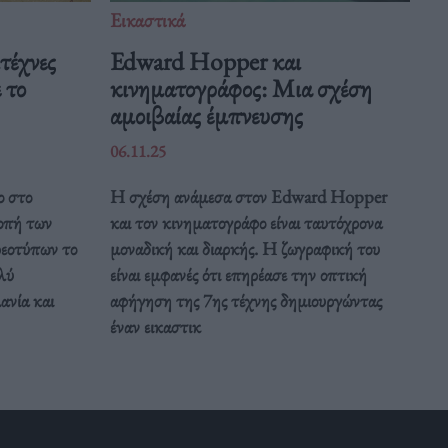
Εικαστικά
ιτέχνες
Edward Hopper και
 το
κινηματογράφος: Μια σχέση
αμοιβαίας έμπνευσης
06.11.25
ο στο
Η σχέση ανάμεσα στον Edward Hopper
οπή των
και τον κινηματογράφο είναι ταυτόχρονα
ρεοτύπων το
μοναδική και διαρκής. Η ζωγραφική του
λύ
είναι εμφανές ότι επηρέασε την οπτική
ανία και
αφήγηση της 7ης τέχνης δημιουργώντας
έναν εικαστικ