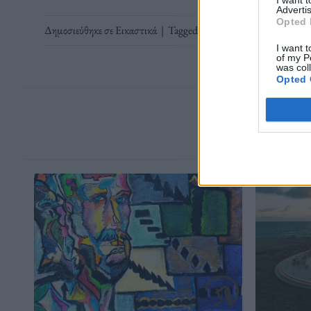
Advertis
Opted 
Δημοσιεύθηκε σε
Εικαστικά
|
Tagged
ceramics
,
experimental mu
I want t
of my P
was col
Opted 