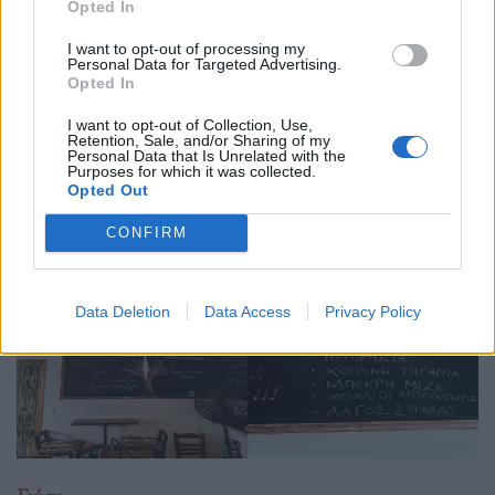
Opted In
02.08.25
I want to opt-out of processing my
Personal Data for Targeted Advertising.
Στη γειτονιά του Ψυρρή, στην οδό Μελανθίου, ανάμεσα στα
Opted In
café - bars που απλώνονται σε σειρά, το εστιατόριο με το
I want to opt-out of Collection, Use,
περίεργο όνομα "Λινού Σουμπάσης και Σία" ξεχωρίζει για τον
Retention, Sale, and/or Sharing of my
Personal Data that Is Unrelated with the
σπάνιο συνδυασμό ιδιορρυθμία
Purposes for which it was collected.
Opted Out
CONFIRM
Data Deletion
Data Access
Privacy Policy