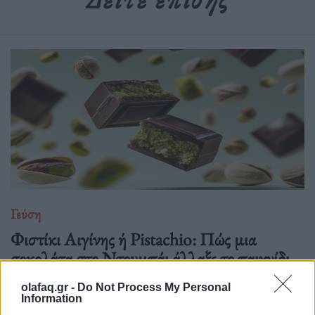
Γεύση
Φιστίκι Αιγίνης ή Pistachio: Πώς μια
σοκολάτα στο Ντουμπάι άλλαξε το παιχνίδι
04.10.25
olafaq.gr -
Do Not Process My Personal
Information