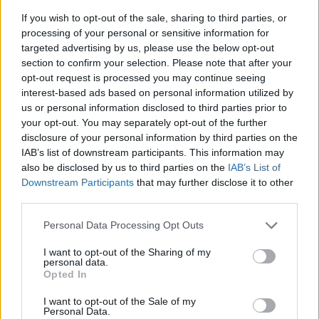
Κάποτε ήταν ένα σνακ πρώτης κατηγορίας, και μετά έσπασε
το κέλυφος. Πώς ένα viral γλυκό ανέδειξε το φιστίκι σε
If you wish to opt-out of the sale, sharing to third parties, or
processing of your personal or sensitive information for
σύμβολο γαστρονομικής πολυτέλειας και άλλαξε τις συνήθειες
targeted advertising by us, please use the below opt-out
γεύσης διεθνώς.
section to confirm your selection. Please note that after your
opt-out request is processed you may continue seeing
interest-based ads based on personal information utilized by
us or personal information disclosed to third parties prior to
your opt-out. You may separately opt-out of the further
disclosure of your personal information by third parties on the
IAB’s list of downstream participants. This information may
also be disclosed by us to third parties on the
IAB’s List of
Downstream Participants
that may further disclose it to other
third parties.
Personal Data Processing Opt Outs
I want to opt-out of the Sharing of my
personal data.
Γεύση
Opted In
Λινού Σουμπάσης και Σία: Η απλότητα σαν
I want to opt-out of the Sale of my
καινοτομία
Personal Data.