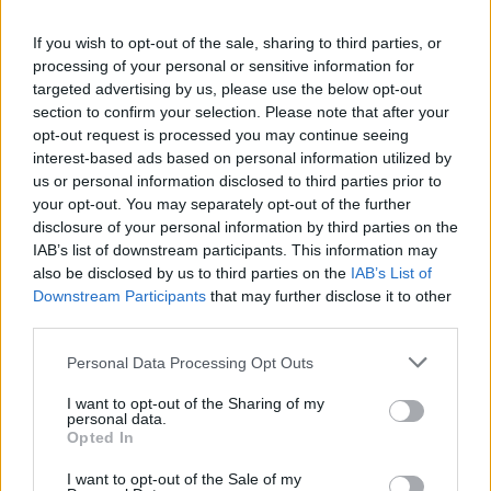
If you wish to opt-out of the sale, sharing to third parties, or
processing of your personal or sensitive information for
targeted advertising by us, please use the below opt-out
section to confirm your selection. Please note that after your
opt-out request is processed you may continue seeing
interest-based ads based on personal information utilized by
us or personal information disclosed to third parties prior to
your opt-out. You may separately opt-out of the further
disclosure of your personal information by third parties on the
IAB’s list of downstream participants. This information may
Τεχνολογία
also be disclosed by us to third parties on the
IAB’s List of
Ελληνική τεχνολογία διακρίνεται
Downstream Participants
that may further disclose it to other
third parties.
παγκοσμίως: Το Brainfood Cloud κατακτά
το Global Impact Award στο World Startup
Personal Data Processing Opt Outs
Fest
I want to opt-out of the Sharing of my
personal data.
30.06.26
Opted In
Επιλέχθηκε ανάμεσα σε χιλιάδες συμμετοχές ως μία από τις
I want to opt-out of the Sale of my