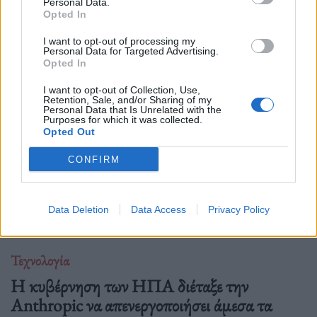
Personal Data.
μόλις πέντε startups παγκοσμίως που παρουσίασαν τη λύση
Opted In
τους στην Κεντρική Σκηνή του We Make Future 2026, μίας
I want to opt-out of processing my
από τις μεγαλύτερες διεθνείς διο
Personal Data for Targeted Advertising.
Opted In
I want to opt-out of Collection, Use,
Retention, Sale, and/or Sharing of my
Personal Data that Is Unrelated with the
Purposes for which it was collected.
Opted Out
CONFIRM
Data Deletion
Data Access
Privacy Policy
Τεχνολογία
Η κυβέρνηση των ΗΠΑ διέταξε την
Anthropic να απενεργοποιήσει άμεσα τα