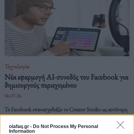
Τεχνολογία
Νέα εφαρμογή AI-συνοδός του Facebook για
δημιουργούς περιεχομένου
06.07.26
Το Facebook επανασχεδιάζει το Creator Studio ως αυτόνομη
εφαρμογή με AI βοηθό: εξατομικευμένες.
olafaq.gr -
Do Not Process My Personal
Information