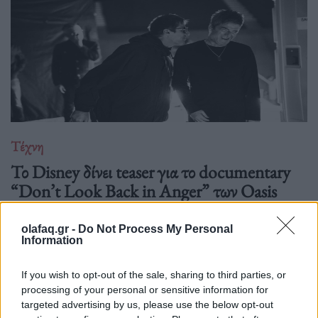
Τέχνη
Το Disney δίνει teaser για το documentary
“Don’t Look Back in Anger” των Oasis
07.07.26
olafaq.gr -
Do Not Process My Personal
Information
Το "Don’t Look Back in Anger" καταγράφει την επανένωση
των Oasis και την sold-out περιοδεία “Oasis Live
If you wish to opt-out of the sale, sharing to third parties, or
processing of your personal or sensitive information for
targeted advertising by us, please use the below opt-out