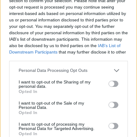
section to confirm your selection. Please note that after your
opt-out request is processed you may continue seeing
interest-based ads based on personal information utilized by
us or personal information disclosed to third parties prior to
your opt-out. You may separately opt-out of the further
disclosure of your personal information by third parties on the
IAB’s list of downstream participants. This information may
also be disclosed by us to third parties on the
IAB’s List of
Downstream Participants
that may further disclose it to other
third parties.
Τέχνη
Personal Data Processing Opt Outs
Philip Glass: Παγκόσμια γιορτή για τα 90ά
I want to opt-out of the Sharing of my
γενέθλιά του με πρεμιέρα της “Συμφωνίας
personal data.
Opted In
Νο. 15: Lincoln”
I want to opt-out of the Sale of my
29.05.26
Personal Data.
Opted In
Ο Philip Glass θα γιορτάσει τα 90ά του γενέθλια στις 31
I want to opt-out of processing my
Ιανουαρίου 2027 με μια πολυετή, διεθνή σειρά εκδηλώσεων
Personal Data for Targeted Advertising.
Opted In