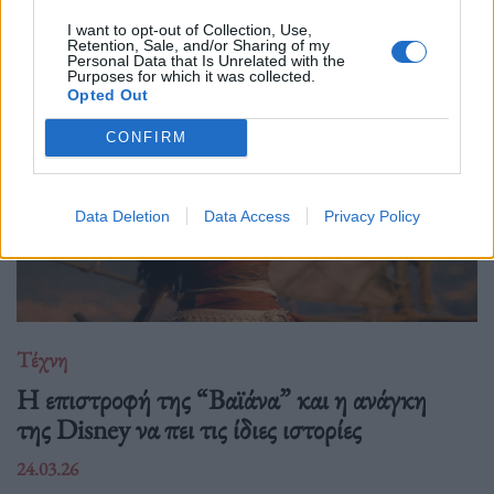
που κορυφώνεται με την παγκόσμια πρεμιέρα της "Συμφωνίας
Νο. 15: Lincoln" και επετειακά
I want to opt-out of Collection, Use,
Retention, Sale, and/or Sharing of my
Personal Data that Is Unrelated with the
Purposes for which it was collected.
Opted Out
CONFIRM
Data Deletion
Data Access
Privacy Policy
Τέχνη
Η επιστροφή της “Βαϊάνα” και η ανάγκη
της Disney να πει τις ίδιες ιστορίες
24.03.26