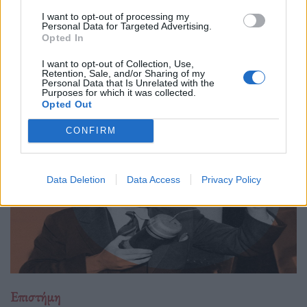
πραγματικά στο διάστημα
I want to opt-out of processing my
31.03.26
Personal Data for Targeted Advertising.
Opted In
Η κουβέντα για το Διάστημα είναι πάντα ανοιχτή κι ας
I want to opt-out of Collection, Use,
μονοπωλεί σήμερα ο πόλεμος. Ας δούμε μία ενδιαφέρουσα
Retention, Sale, and/or Sharing of my
Personal Data that Is Unrelated with the
προσέγγιση.
Purposes for which it was collected.
Opted Out
CONFIRM
Data Deletion
Data Access
Privacy Policy
Επιστήμη