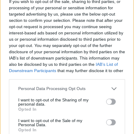
If you wish to opt-out of the sale, sharing to third parties, or
15.05.26
processing of your personal or sensitive information for
targeted advertising by us, please use the below opt-out
Η ιστορική διαδρομή του LSD στη θεραπευτική κι όσα μας
section to confirm your selection. Please note that after your
αφορούν σήμερα.
opt-out request is processed you may continue seeing
interest-based ads based on personal information utilized by
us or personal information disclosed to third parties prior to
your opt-out. You may separately opt-out of the further
disclosure of your personal information by third parties on the
IAB’s list of downstream participants. This information may
also be disclosed by us to third parties on the
IAB’s List of
Downstream Participants
that may further disclose it to other
third parties.
Personal Data Processing Opt Outs
I want to opt-out of the Sharing of my
personal data.
Opted In
Επιστήμη
I want to opt-out of the Sale of my
Από τον Άρη μέχρι το μέλλον: Τι ψάχνουμε
Personal Data.
Opted In