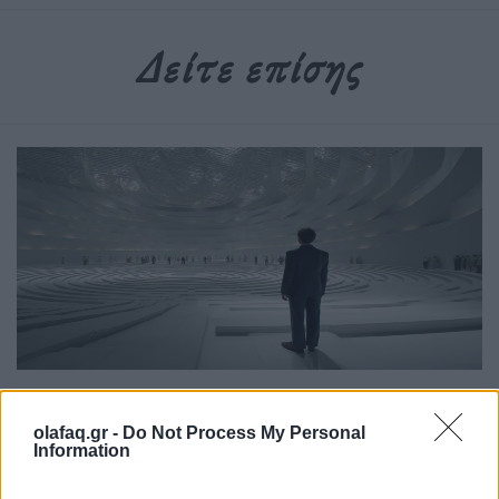
Δείτε επίσης
Επιστήμη
olafaq.gr -
Do Not Process My Personal
Το πείραμα της τρέλας: Η διπλή όψη του
Information
LSD στην ψυχιατρική