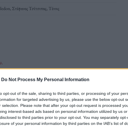
ledon
,
Στέφανος Τσίτσιπας
,
Τέννις
υ.
-
Do Not Process My Personal Information
ανος Τσιτσιπάς έκανε ένα καταπληκτικό
21) επιβλήθηκε σήμερα στον τελικό και
to opt-out of the sale, sharing to third parties, or processing of your per
formation for targeted advertising by us, please use the below opt-out s
-0 (6-3, 7-6 (3) και πανηγύρισε απόλυτα
r selection. Please note that after your opt-out request is processed y
ηση του τροπαίου του 1000αριού τουρνουά
eing interest-based ads based on personal information utilized by us or
disclosed to third parties prior to your opt-out. You may separately opt-
losure of your personal information by third parties on the IAB’s list of