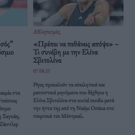
Αθλητισμός
υσός”
«Πρέπει να πεθάνεις απόψε» –
όσμιο
Τι συνέβη με την Ελίνα
Σβιτολίνα
07.08.25
Ρίγος προκαλούν τα απειλητικά και
ρατσιστικά μηνύματα που δέχθηκε η
αιμία στα
Ελίνα Σβιτολίνα στα social media μετά
Ντούσκος
την ήττα της από τη Ναόμι Οσάκα στο
όσμιο
τουρνουά του Μόντρεαλ.
 Σαγκάη,
 Ζάιντλερ