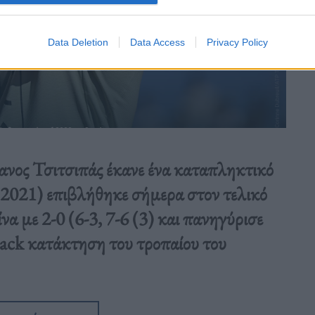
Data Deletion
Data Access
Privacy Policy
φανος Τσιτσιπάς έκανε ένα καταπληκτικό
(2021) επιβλήθηκε σήμερα στον τελικό
 με 2-0 (6-3, 7-6 (3) και πανηγύρισε
back κατάκτηση του τροπαίου του