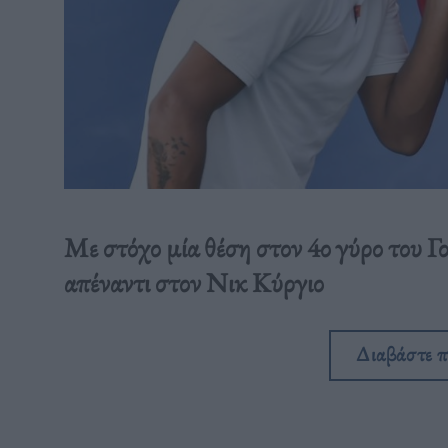
Με στόχο μία θέση στον 4ο γύρο του Γ
απέναντι στον Νικ Κύργιο
Διαβάστε 