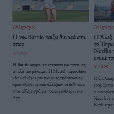
Αθλητισμός
Αθλητισμ
Η νέα Barbie παίζει δυνατά στα
Ο Άλεξ 
σπορ
το Taipe
Netflix 
07.10.25
event το
Η Barbie αφήνει τα τακούνια και πιάνει τη
01.10.25
μπάλα του ράγκμπι. Η Mattel παρουσίασε
νέες κούκλες εμπνευσμένες από γυναίκες-
Ο θρυλικός 
πρωταθλήτριες που αλλάζουν τα δεδομένα
ετοιμάζεται
στον αθλητισμό, με πρωταγωνίστρια την
ουρανοξύστ
Άγγ
δίωρο live 
Netflix με 