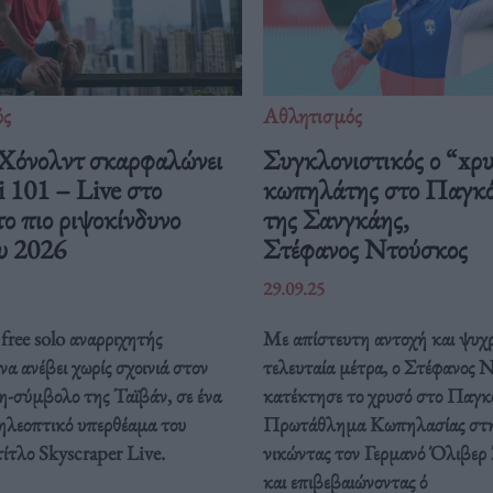
ός
Αθλητισμός
Χόνολντ σκαρφαλώνει
Συγκλονιστικός ο “xρ
i 101 – Live στο
κωπηλάτης στο Παγκ
το πιο ριψοκίνδυνο
της Σανγκάης,
υ 2026
Στέφανος Ντούσκος
29.09.25
free solo αναρριχητής
Με απίστευτη αντοχή και ψυχρ
 να ανέβει χωρίς σχοινιά στον
τελευταία μέτρα, ο Στέφανος 
η-σύμβολο της Ταϊβάν, σε ένα
κατέκτησε το χρυσό στο Παγκ
τηλεοπτικό υπερθέαμα του
Πρωτάθλημα Κωπηλασίας στη
τίτλο Skyscraper Live.
νικώντας τον Γερμανό Όλιβερ
και επιβεβαιώνοντας ό