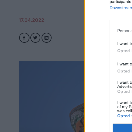
participants
Downstream 
17.04.2022
Persona
I want t
Opted 
I want t
Opted 
I want 
Advertis
Opted 
I want t
of my P
was col
Opted 