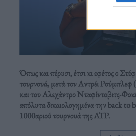
Όπως και πέρυσι, έτσι κι εφέτος ο Στέ
τουρνουά, μετά τον Αντρέι Ρούμπλεφ 
και του Αλεχάντρο Νταφίντοβιτς-Φοκίνα
απόλυτα δικαιολογημένα την back to 
1000αριού τουρνουά της ATP.