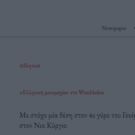
Μετάβαση
στο
περιεχόμενο
Newspaper
Αθλητικά
«Ελληνική μονομαχία» στο Wimbledon
Με στόχο μία θέση στον 4ο γύρο του Γου
στον Νικ Κύργιο