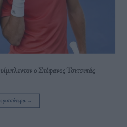
ουίμπλεντον ο Στέφανος Τσιτσιπάς
περισσότερα
→