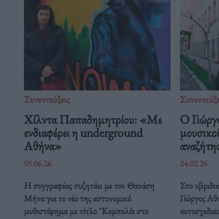
Συνεντεύξεις
Συνεντεύξε
Χίλντα Παπαδημητρίου: «Με
Ο Γιώργ
ενδιαφέρει η underground
μουσικοί
Αθήνα»
αναζήτη
05.06.26
24.02.26
Η συγγραφέας συζητάει με τον Θανάση
Στο υβριδικ
Μήνα για το νέο της αστυνομικό
Γιώργος Αθα
μυθιστόρημα με τίτλο "Κομπολόι στο
αυτοσχεδια