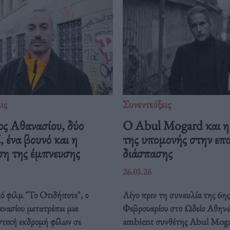
ις
Συνεντεύξεις
ος Αθανασίου, δύο
Ο Abul Mogard και η
, ένα βουνό και η
της υπομονής στην επ
ση της έμπνευσης
διάσπασης
26.01.26
ό φιλμ "Το Οτιδήποτε", ο
Λίγο πριν τη συναυλία της 6ης
νασίου μετατρέπει μια
Φεβρουαρίου στο Ωδείο Αθηνώ
στική εκδρομή φίλων σε
ambient συνθέτης Abul Moga