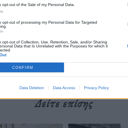
o opt-out of the Sale of my Personal Data.
μέχρι και σήμερα.
In
to opt-out of processing my Personal Data for Targeted
ing.
περισσότερα
→
In
o opt-out of Collection, Use, Retention, Sale, and/or Sharing
ersonal Data that Is Unrelated with the Purposes for which it
lected.
Out
θοποιός
,
Το Ναυάγιο
CONFIRM
Data Deletion
Data Access
Privacy Policy
Δείτε επίσης