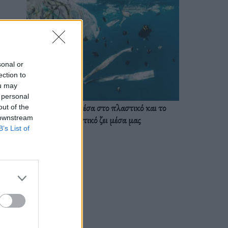
sonal or
ection to
ou may
 personal
Ζούμε ήδη μέσα στο πλαστικό και το
out of the
 downstream
πλαστικό ζει μέσα μας
B’s List of