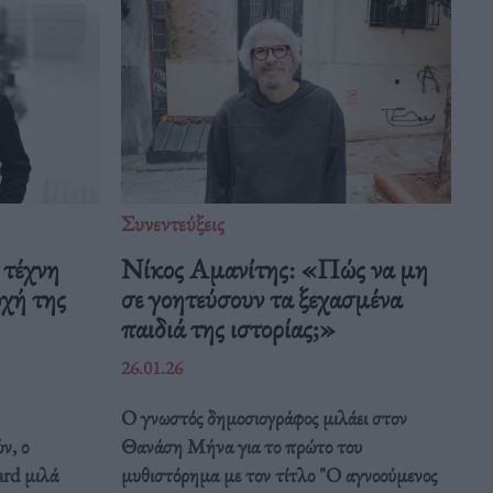
Συνεντεύξεις
 τέχνη
Νίκος Αμανίτης: «Πώς να μη
οχή της
σε γοητεύσουν τα ξεχασμένα
παιδιά της ιστορίας;»
26.01.26
Ο γνωστός δημοσιογράφος μιλάει στον
ν, ο
Θανάση Μήνα για το πρώτο του
rd μιλά
μυθιστόρημα με τον τίτλο "Ο αγνοούμενος