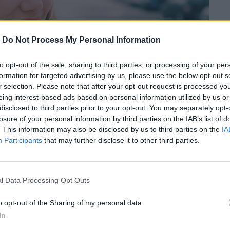
-
Do Not Process My Personal Information
to opt-out of the sale, sharing to third parties, or processing of your per
formation for targeted advertising by us, please use the below opt-out s
r selection. Please note that after your opt-out request is processed y
eing interest-based ads based on personal information utilized by us or
disclosed to third parties prior to your opt-out. You may separately opt-
losure of your personal information by third parties on the IAB’s list of
. This information may also be disclosed by us to third parties on the
IA
Participants
that may further disclose it to other third parties.
l Data Processing Opt Outs
o opt-out of the Sharing of my personal data.
 του “Ναυαγίου”, η Αθηνά Ροδίτου μας
In
ου MEGA, την πρώτη της επαφή με τον