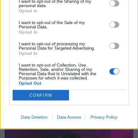
I want to opt-out of the Sharing of my
personal data.
Opted In
Μέλλον
I want to opt-out of the Sale of my
Personal Data.
Η νέα πρόκληση της επιστήμης: Η ιατρική
Opted In
μπαίνει στην τροχιά του διαστήματος
I want to opt-out of processing my
Personal Data for Targeted Advertising.
19.08.25
Opted In
Από τον Διεθνή Διαστημικό Σταθμό έως τα εργαστήρια της
I want to opt-out of Collection, Use,
Retention, Sale, and/or Sharing of my
Γης, η απουσία βαρύτητας ανοίγει δρόμους για ανακαλύψεις
Personal Data that Is Unrelated with the
Purposes for which it was collected.
που μπορεί να αλλάξουν την ιατρική όπως τη γνωρίζουμε.
Opted Out
Από τον καρκίνο μέχρι τα φάρμακα
CONFIRM
Data Deletion
Data Access
Privacy Policy