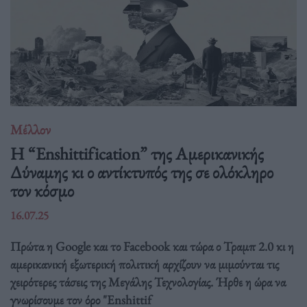
Μέλλον
Η “Enshittification” της Αμερικανικής
Δύναμης κι ο αντίκτυπός της σε ολόκληρο
τον κόσμο
16.07.25
Πρώτα η Google και το Facebook και τώρα ο Τραμπ 2.0 κι η
αμερικανική εξωτερική πολιτική αρχίζουν να μιμούνται τις
χειρότερες τάσεις της Μεγάλης Τεχνολογίας. Ήρθε η ώρα να
γνωρίσουμε τον όρο "Enshittif