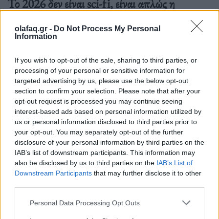
Το 2026 δεν είναι sci-fi, είναι απλώς η
Δευτέρα που έρχεται πιο γρήγορα απ’ όσο
αντέχουμε
olafaq.gr -
Do Not Process My Personal
Information
05.10.25
If you wish to opt-out of the sale, sharing to third parties, or
Ξεχνάμε ότι το «μέλλον» δεν έρχεται ποτέ μαζικά, με
processing of your personal or sensitive information for
ιπτάμενα αυτοκίνητα και ρομπότ-οικονόμους. Έρχεται
targeted advertising by us, please use the below opt-out
section to confirm your selection. Please note that after your
σιωπηλά, μέσα από μικρές συνήθειες που γίνονται εξαρτήσεις,
opt-out request is processed you may continue seeing
από αλγορίθμους που αποφασίζουν πριν
interest-based ads based on personal information utilized by
us or personal information disclosed to third parties prior to
your opt-out. You may separately opt-out of the further
disclosure of your personal information by third parties on the
IAB’s list of downstream participants. This information may
also be disclosed by us to third parties on the
IAB’s List of
Downstream Participants
that may further disclose it to other
third parties.
Personal Data Processing Opt Outs