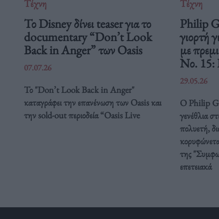
Τέχνη
Τέχνη
Το Disney δίνει teaser για το
Philip 
documentary “Don’t Look
γιορτή γ
Back in Anger” των Oasis
με πρεμ
Νο. 15:
07.07.26
29.05.26
Το "Don’t Look Back in Anger"
καταγράφει την επανένωση των Oasis και
Ο Philip Gl
την sold-out περιοδεία “Oasis Live
γενέθλια στ
πολυετή, δ
κορυφώνετα
της "Συμφω
επετειακά