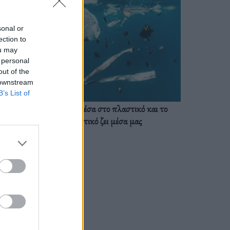
sonal or
ection to
ou may
 personal
out of the
 downstream
B’s List of
Ζούμε ήδη μέσα στο πλαστικό και το
πλαστικό ζει μέσα μας