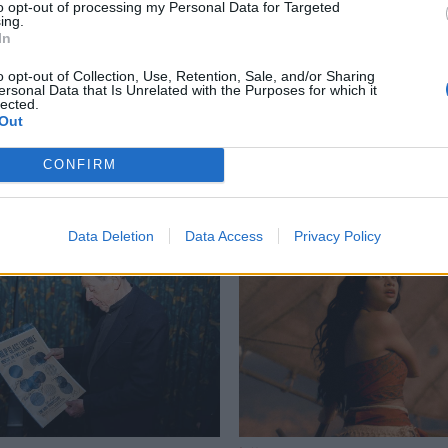
to opt-out of processing my Personal Data for Targeted
ing.
ela Cowperthwaite
,
I.S.S
,
διάστημα
,
Ταινία
,
ταινία I.S.S
In
o opt-out of Collection, Use, Retention, Sale, and/or Sharing
ersonal Data that Is Unrelated with the Purposes for which it
lected.
Out
Δείτε επίσης
CONFIRM
Data Deletion
Data Access
Privacy Policy