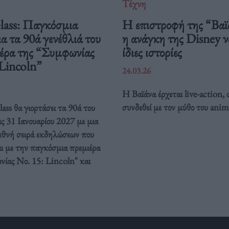
Τέχνη
Glass: Παγκόσμια
Η επιστροφή της “Βαϊ
ια τα 90ά γενέθλιά του
η ανάγκη της Disney να
ιέρα της “Συμφωνίας
ίδιες ιστορίες
 Lincoln”
24.03.26
Η Βαϊάνα έρχεται live-action, 
συνδεθεί με τον μύθο του anim
ass θα γιορτάσει τα 90ά του
ις 31 Ιανουαρίου 2027 με μια
ιεθνή σειρά εκδηλώσεων που
ι με την παγκόσμια πρεμιέρα
νίας Νο. 15: Lincoln" και