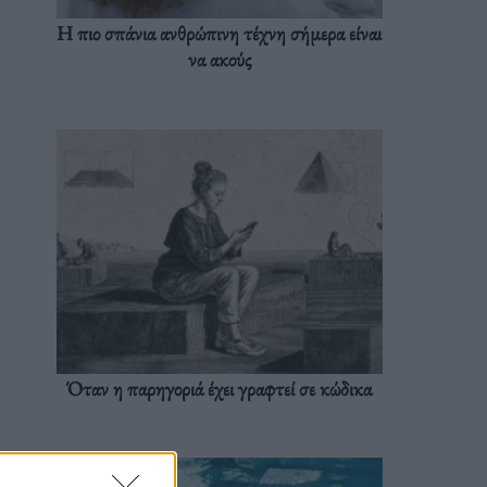
Η πιο σπάνια ανθρώπινη τέχνη σήμερα είναι
να ακούς
Όταν η παρηγοριά έχει γραφτεί σε κώδικα