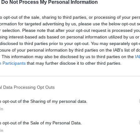
-
Do Not Process My Personal Information
to opt-out of the sale, sharing to third parties, or processing of your per
formation for targeted advertising by us, please use the below opt-out s
r selection. Please note that after your opt-out request is processed y
eing interest-based ads based on personal information utilized by us or
disclosed to third parties prior to your opt-out. You may separately opt-
losure of your personal information by third parties on the IAB’s list of
. This information may also be disclosed by us to third parties on the
IA
Participants
that may further disclose it to other third parties.
ραματίζεται στα άδυτα του Διεθνούς
αι μία από τους αστροναύτες.
l Data Processing Opt Outs
o opt-out of the Sharing of my personal data.
In
περισσότερα
→
o opt-out of the Sale of my Personal Data.
In