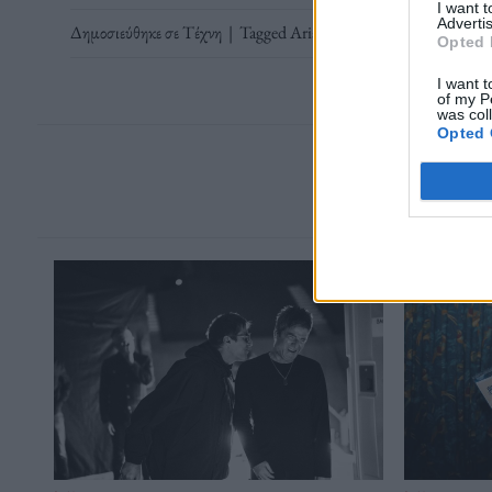
I want 
Advertis
Δημοσιεύθηκε σε
Τέχνη
|
Tagged
Ariana DeBose
,
DeBose
,
Gabri
Opted 
I want t
of my P
was col
Opted 