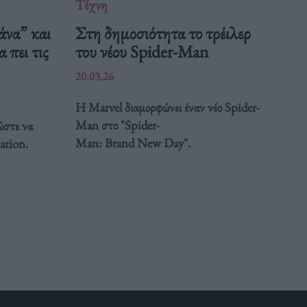
Τέχνη
άνα” και
Στη δημοσιότητα το τρέιλερ
 πει τις
του νέου Spider-Man
20.03.26
Η Marvel διαμορφώνει έναν νέο Spider-
Man στο "Spider-
ώστε να
Man: Brand New Day".
ation.