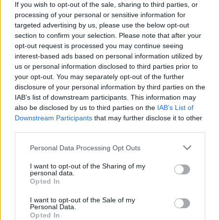
If you wish to opt-out of the sale, sharing to third parties, or
processing of your personal or sensitive information for
targeted advertising by us, please use the below opt-out
section to confirm your selection. Please note that after your
opt-out request is processed you may continue seeing
interest-based ads based on personal information utilized by
us or personal information disclosed to third parties prior to
your opt-out. You may separately opt-out of the further
Τεχνολογία
disclosure of your personal information by third parties on the
IAB’s list of downstream participants. This information may
Ελληνική τεχνολογία διακρίνεται
also be disclosed by us to third parties on the
IAB’s List of
παγκοσμίως: Το Brainfood Cloud κατακτά
Downstream Participants
that may further disclose it to other
third parties.
το Global Impact Award στο World Startup
Fest
Personal Data Processing Opt Outs
30.06.26
I want to opt-out of the Sharing of my
personal data.
Opted In
Επιλέχθηκε ανάμεσα σε χιλιάδες συμμετοχές ως μία από τις
μόλις πέντε startups παγκοσμίως που παρουσίασαν τη λύση
I want to opt-out of the Sale of my
Personal Data.
τους στην Κεντρική Σκηνή του We Make Future 2026, μίας
Opted In