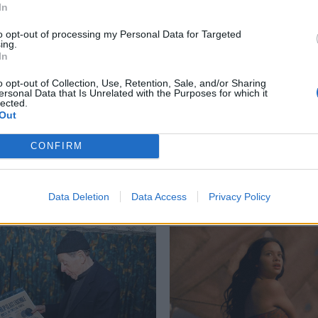
In
to opt-out of processing my Personal Data for Targeted
ing.
In
 1
,
Grand Prix
,
Μπραντ Πιτ
,
Ταινία
,
Τζόσεφ Κοζίνκσι
o opt-out of Collection, Use, Retention, Sale, and/or Sharing
ersonal Data that Is Unrelated with the Purposes for which it
lected.
Out
CONFIRM
Δείτε επίσης
Data Deletion
Data Access
Privacy Policy