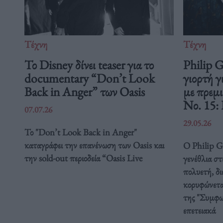
Τέχνη
Τέχνη
Το Disney δίνει teaser για το
Philip 
documentary “Don’t Look
γιορτή γ
Back in Anger” των Oasis
με πρεμ
Νο. 15:
07.07.26
29.05.26
Το "Don’t Look Back in Anger"
καταγράφει την επανένωση των Oasis και
Ο Philip Gl
την sold-out περιοδεία “Oasis Live
γενέθλια στ
πολυετή, δ
κορυφώνετα
της "Συμφω
επετειακά