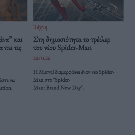
Τέχνη
άνα” και
Στη δημοσιότητα το τρέιλερ
 πει τις
του νέου Spider-Man
20.03.26
Η Marvel διαμορφώνει έναν νέο Spider-
Man στο "Spider-
ώστε να
Man: Brand New Day".
ation.