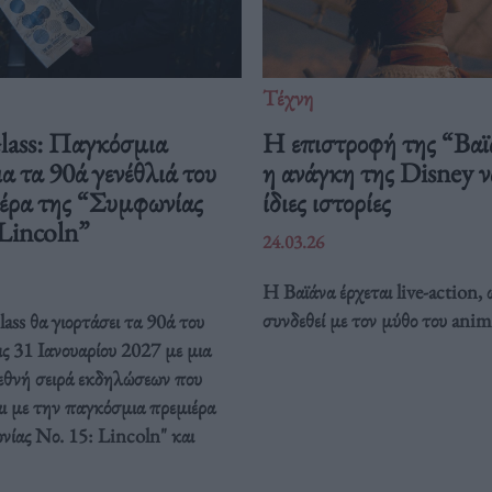
Τέχνη
Glass: Παγκόσμια
Η επιστροφή της “Βαϊ
ια τα 90ά γενέθλιά του
η ανάγκη της Disney να
ιέρα της “Συμφωνίας
ίδιες ιστορίες
 Lincoln”
24.03.26
Η Βαϊάνα έρχεται live-action, 
συνδεθεί με τον μύθο του anim
ass θα γιορτάσει τα 90ά του
ις 31 Ιανουαρίου 2027 με μια
ιεθνή σειρά εκδηλώσεων που
ι με την παγκόσμια πρεμιέρα
νίας Νο. 15: Lincoln" και