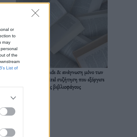
sonal or
ection to
ou may
 personal
out of the
 downstream
B’s List of
BookTok trends & ανάγνωση μόνο των
διαλόγων: Η viral συζήτηση που εξόργισε
τους βιβλιοφάγους