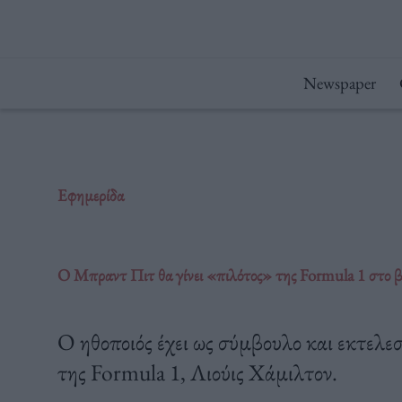
Μετάβαση
στο
περιεχόμενο
Newspaper
Εφημερίδα
Ο Μπραντ Πιτ θα γίνει «πιλότος» της Formula 1 στο β
O ηθοποιός έχει ως σύμβουλο και εκτελ
της Formula 1, Λιούις Χάμιλτον.