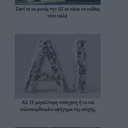
Γιατί το να ρωτάς την AI σε κάνει να νιώθεις
τόσο καλά
AI: Η μεγαλύτερη υπόσχεση ή το πιο
καλοκουρδισμένο αφήγημα της εποχής;