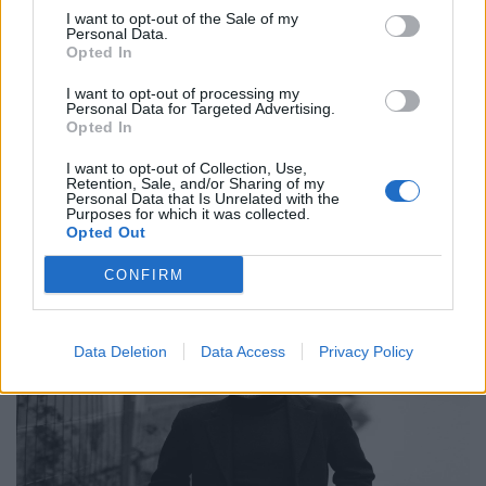
Συνεντεύξεις
I want to opt-out of the Sale of my
Personal Data.
Ο Γιώργος Αθανασίου, δύο μουσικοί, ένα
Opted In
βουνό και η αναζήτηση της έμπνευσης
I want to opt-out of processing my
Personal Data for Targeted Advertising.
24.02.26
Opted In
Στο υβριδικό φιλμ "Το Οτιδήποτε", ο Γιώργος Αθανασίου
I want to opt-out of Collection, Use,
Retention, Sale, and/or Sharing of my
μετατρέπει μια αυτοσχεδιαστική εκδρομή φίλων σε στοχασμό
Personal Data that Is Unrelated with the
Purposes for which it was collected.
πάνω στη δημιουργία, τη φύση και την ανθρώπινη αμηχανία.
Opted Out
CONFIRM
Data Deletion
Data Access
Privacy Policy