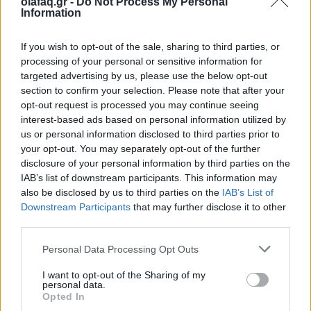
olafaq.gr -
Do Not Process My Personal
Χίλντα Παπαδημητρίου: «Με ενδιαφέρει η
Information
underground Αθήνα»
If you wish to opt-out of the sale, sharing to third parties, or
05.06.26
processing of your personal or sensitive information for
targeted advertising by us, please use the below opt-out
Η συγγραφέας συζητάει με τον Θανάση Μήνα για το νέο της
section to confirm your selection. Please note that after your
opt-out request is processed you may continue seeing
αστυνομικό μυθιστόρημα με τίτλο "Κομπολόι στο χώμα".
interest-based ads based on personal information utilized by
us or personal information disclosed to third parties prior to
your opt-out. You may separately opt-out of the further
disclosure of your personal information by third parties on the
IAB’s list of downstream participants. This information may
also be disclosed by us to third parties on the
IAB’s List of
Downstream Participants
that may further disclose it to other
third parties.
Personal Data Processing Opt Outs
I want to opt-out of the Sharing of my
personal data.
Opted In