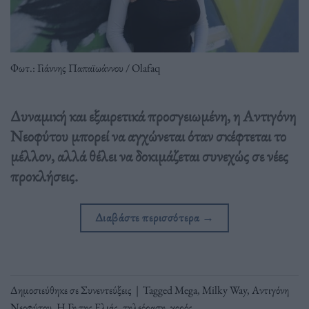
Φωτ.: Γιάννης Παπαϊωάννου / Olafaq
Δυναμική και εξαιρετικά προσγειωμένη, η Αντιγόνη
Νεοφύτου μπορεί να αγχώνεται όταν σκέφτεται το
μέλλον, αλλά θέλει να δοκιμάζεται συνεχώς σε νέες
προκλήσεις.
Διαβάστε περισσότερα
→
Δημοσιεύθηκε σε
Συνεντεύξεις
|
Tagged
Mega
,
Milky Way
,
Αντιγόνη
Νεοφύτου
,
Η Γη της Ελιάς
,
τηλεόραση
,
χορός