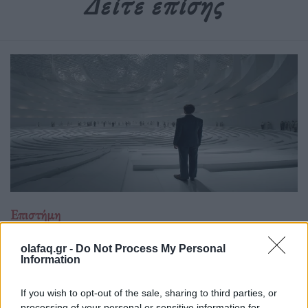
Δείτε επίσης
Επιστήμη
Το πείραμα της τρέλας: Η διπλή όψη του
olafaq.gr -
Do Not Process My Personal
LSD στην ψυχιατρική
Information
15.05.26
If you wish to opt-out of the sale, sharing to third parties, or
processing of your personal or sensitive information for