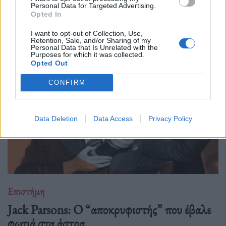
Personal Data for Targeted Advertising.
Η κουβέντα για το Διάστημα είναι πάντα ανοιχτή κι ας
Opted In
μονοπωλεί σήμερα ο πόλεμος. Ας δούμε μία ενδιαφέρουσα
I want to opt-out of Collection, Use,
προσέγγιση.
Retention, Sale, and/or Sharing of my
Personal Data that Is Unrelated with the
Purposes for which it was collected.
Opted Out
CONFIRM
Data Deletion
Data Access
Privacy Policy
Επιστήμη
Jack Parsons: O “αποκρυφιστής” που έβαλε
φωτιά στα άστρα