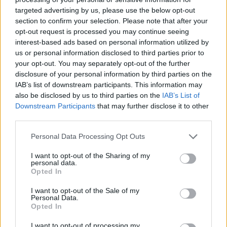
Η ιστορική διαδρομή του LSD στη θεραπευτική κι όσα μας
targeted advertising by us, please use the below opt-out
αφορούν σήμερα.
section to confirm your selection. Please note that after your
opt-out request is processed you may continue seeing
interest-based ads based on personal information utilized by
us or personal information disclosed to third parties prior to
your opt-out. You may separately opt-out of the further
disclosure of your personal information by third parties on the
IAB’s list of downstream participants. This information may
also be disclosed by us to third parties on the
IAB’s List of
Downstream Participants
that may further disclose it to other
third parties.
Personal Data Processing Opt Outs
I want to opt-out of the Sharing of my
personal data.
Επιστήμη
Opted In
Από τον Άρη μέχρι το μέλλον: Τι ψάχνουμε
I want to opt-out of the Sale of my
πραγματικά στο διάστημα
Personal Data.
Opted In
31.03.26
I want to opt-out of processing my