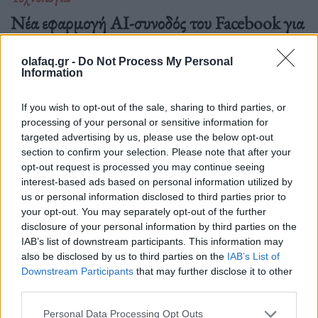
Νέα εφαρμογή AI-συνοδός του Facebook για
δημιουργούς περιεχομένου
olafaq.gr -
Do Not Process My Personal
06.07.26
Information
Το Facebook επανασχεδιάζει το Creator Studio ως αυτόνομη
If you wish to opt-out of the sale, sharing to third parties, or
εφαρμογή με AI βοηθό: εξατομικευμένες.
processing of your personal or sensitive information for
targeted advertising by us, please use the below opt-out
section to confirm your selection. Please note that after your
opt-out request is processed you may continue seeing
interest-based ads based on personal information utilized by
us or personal information disclosed to third parties prior to
your opt-out. You may separately opt-out of the further
disclosure of your personal information by third parties on the
IAB’s list of downstream participants. This information may
also be disclosed by us to third parties on the
IAB’s List of
Downstream Participants
that may further disclose it to other
third parties.
Personal Data Processing Opt Outs