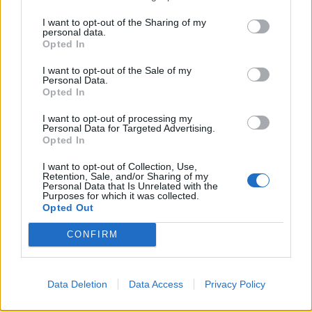
Τεχνολογία
I want to opt-out of the Sharing of my
Ελληνική τεχνολογία διακρίνεται
personal data.
Opted In
παγκοσμίως: Το Brainfood Cloud κατακτά
το Global Impact Award στο World Startup
I want to opt-out of the Sale of my
Personal Data.
Fest
Opted In
30.06.26
I want to opt-out of processing my
Personal Data for Targeted Advertising.
Opted In
Επιλέχθηκε ανάμεσα σε χιλιάδες συμμετοχές ως μία από τις
μόλις πέντε startups παγκοσμίως που παρουσίασαν τη λύση
I want to opt-out of Collection, Use,
Retention, Sale, and/or Sharing of my
τους στην Κεντρική Σκηνή του We Make Future 2026, μίας
Personal Data that Is Unrelated with the
Purposes for which it was collected.
από τις μεγαλύτερες διεθνείς διο
Opted Out
CONFIRM
Data Deletion
Data Access
Privacy Policy