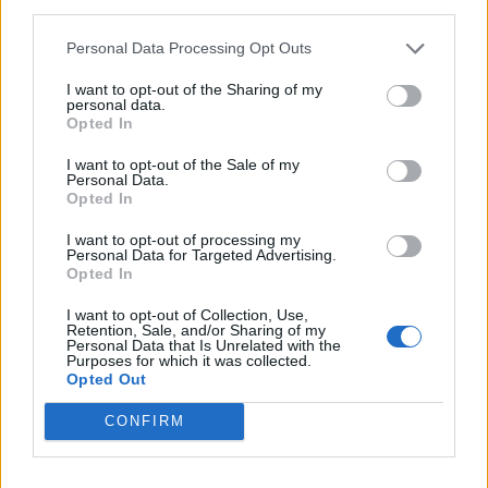
third parties.
Personal Data Processing Opt Outs
I want to opt-out of the Sharing of my
personal data.
Opted In
I want to opt-out of the Sale of my
Personal Data.
Opted In
I want to opt-out of processing my
Personal Data for Targeted Advertising.
Κοινωνία
Opted In
Πώς το influencer culture έγινε η πιο αόρατη
I want to opt-out of Collection, Use,
Retention, Sale, and/or Sharing of my
μορφή εργασιακής εξάρτησης
Personal Data that Is Unrelated with the
Purposes for which it was collected.
04.12.25
Opted Out
CONFIRM
Το influencer culture που υποσχέθηκε ελευθερία,
δημιουργικότητα και δουλειά χωρίς αφεντικά αποδεικνύεται
σήμερα μια λεπτοδουλεμένη αυταπάτη: Στη θέση του