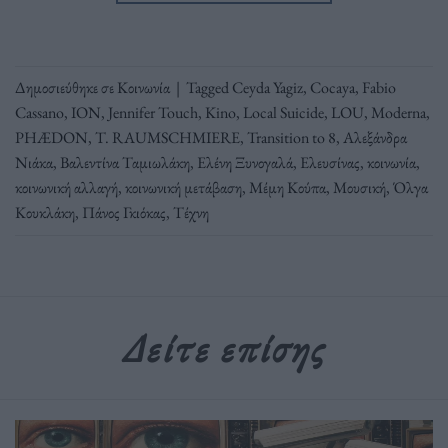
Δημοσιεύθηκε σε
Κοινωνία
|
Tagged
Ceyda Yagiz
,
Cocaya
,
Fabio
Cassano
,
ION
,
Jennifer Touch
,
Kino
,
Local Suicide
,
LOU
,
Moderna
,
PHÆDON
,
T. RAUMSCHMIERE
,
Transition to 8
,
Αλεξάνδρα
Νιάκα
,
Βαλεντίνα Ταμιωλάκη
,
Ελένη Ξυνογαλά
,
Ελευσίνας
,
κοινωνία
,
κοινωνική αλλαγή
,
κοινωνική μετάβαση
,
Μέμη Κούπα
,
Μουσική
,
Όλγα
Κουκλάκη
,
Πάνος Γκιόκας
,
Τέχνη
Δείτε επίσης