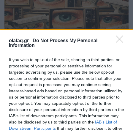
olafaq.gr -
Do Not Process My Personal
Information
Κοινωνία
If you wish to opt-out of the sale, sharing to third parties, or
processing of your personal or sensitive information for
Η χρυσή εποχή της επιτήρησης: Όταν η
targeted advertising by us, please use the below opt-out
εργασία γίνεται διάφανο πεδίο ελέγχου
section to confirm your selection. Please note that after your
opt-out request is processed you may continue seeing
14.12.25
interest-based ads based on personal information utilized by
us or personal information disclosed to third parties prior to
Η ψηφιακή παρακολούθηση μετατρέπει τον χώρο εργασίας σε
your opt-out. You may separately opt-out of the further
disclosure of your personal information by third parties on the
αόρατο πανόπτικον, ανατρέποντας ισορροπίες και
IAB’s list of downstream participants. This information may
επανακαθορίζοντας τα όρια ιδιωτικότητας και ισχύος.
also be disclosed by us to third parties on the
IAB’s List of
Downstream Participants
that may further disclose it to other