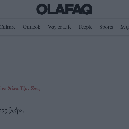
Culture
Outlook
Way of Life
People
Sports
Mag
Jovi Άλεκ Τζον Σατς
τος ζωή».