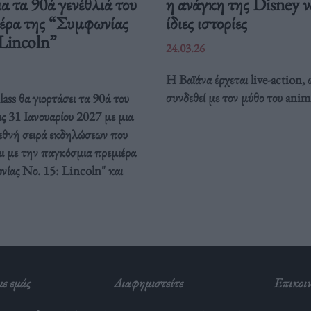
ια τα 90ά γενέθλιά του
η ανάγκη της Disney να
ιέρα της “Συμφωνίας
ίδιες ιστορίες
 Lincoln”
24.03.26
Η Βαϊάνα έρχεται live-action, 
συνδεθεί με τον μύθο του anim
ass θα γιορτάσει τα 90ά του
ις 31 Ιανουαρίου 2027 με μια
ιεθνή σειρά εκδηλώσεων που
ι με την παγκόσμια πρεμιέρα
νίας Νο. 15: Lincoln" και
με εμάς
Διαφημιστείτε
Επικοι