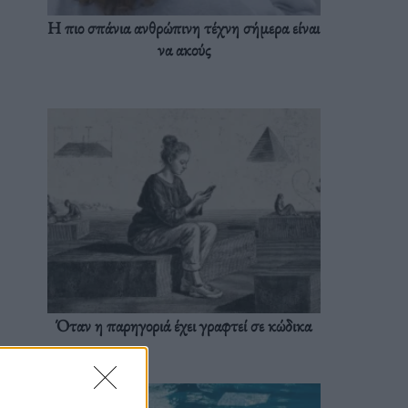
Η πιο σπάνια ανθρώπινη τέχνη σήμερα είναι
να ακούς
Όταν η παρηγοριά έχει γραφτεί σε κώδικα