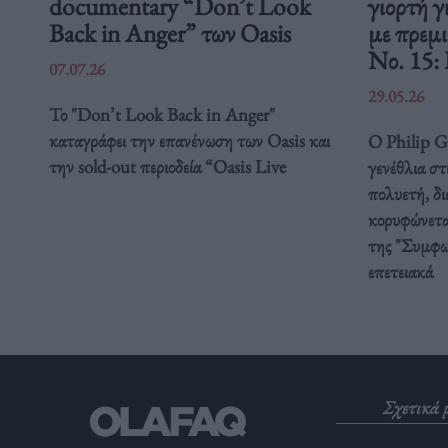
documentary “Don’t Look
γιορτή γ
Back in Anger” των Oasis
με πρεμ
Νο. 15:
07.07.26
29.05.26
Το "Don’t Look Back in Anger"
καταγράφει την επανένωση των Oasis και
Ο Philip Gl
την sold-out περιοδεία “Oasis Live
γενέθλια στ
πολυετή, δ
κορυφώνετα
της "Συμφω
επετειακά
Σχετικά 