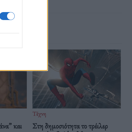
Τέχνη
άνα” και
Στη δημοσιότητα το τρέιλερ