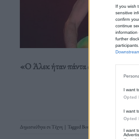
If you wish 
sensitive in
confirm you
continue se
information 
further disc
participants
Downstream 
«Ο Άλεκ ήταν πάντα ατίθασος και γεμ
Persona
Διαβάστε 
I want t
Opted 
I want t
Opted 
Δημοσιεύθηκε σε
Τέχνη
|
Tagged
Bon Jovi
,
Αlec John Such
,
Άλε
I want 
Advertis