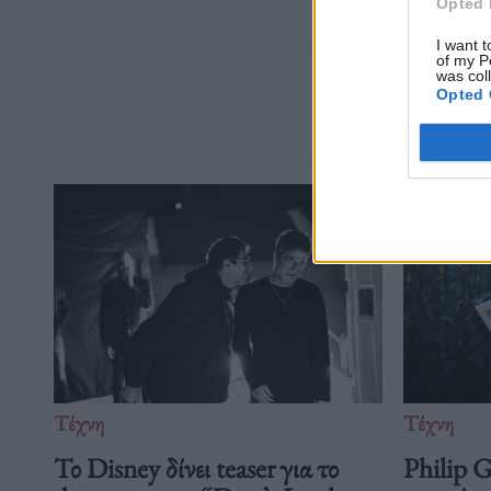
Opted 
I want t
of my P
was col
Opted 
Τέχνη
Τέχνη
Το Disney δίνει teaser για το
Philip 