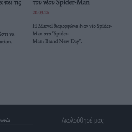
 πει τις
του νέου Spider-Man
20.03.26
Η Marvel διαμορφώνει έναν νέο Spider-
Man στο "Spider-
ώστε να
Man: Brand New Day".
ation.
Ακολούθησέ μας
νωνία