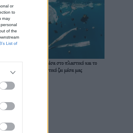
sonal or
ection to
ou may
 personal
out of the
 downstream
B’s List of
Ζούμε ήδη μέσα στο πλαστικό και το
πλαστικό ζει μέσα μας