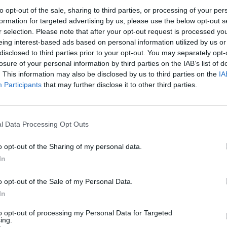
to opt-out of the sale, sharing to third parties, or processing of your per
formation for targeted advertising by us, please use the below opt-out s
r selection. Please note that after your opt-out request is processed y
eing interest-based ads based on personal information utilized by us or
disclosed to third parties prior to your opt-out. You may separately opt-
losure of your personal information by third parties on the IAB’s list of
. This information may also be disclosed by us to third parties on the
IA
Participants
that may further disclose it to other third parties.
άτος ζωή».
l Data Processing Opt Outs
περισσότερα
→
o opt-out of the Sharing of my personal data.
In
o opt-out of the Sale of my Personal Data.
In
κ Τζον Σατς
,
θάνατος
,
Μπασίστας
to opt-out of processing my Personal Data for Targeted
ing.