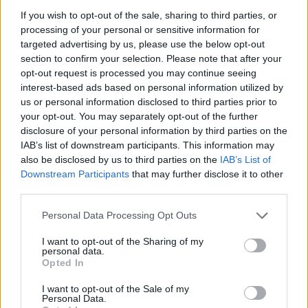
07.07.26
If you wish to opt-out of the sale, sharing to third parties, or
processing of your personal or sensitive information for
targeted advertising by us, please use the below opt-out
Το "Don’t Look Back in Anger" καταγράφει την επανένωση
section to confirm your selection. Please note that after your
των Oasis και την sold-out περιοδεία “Oasis Live
opt-out request is processed you may continue seeing
interest-based ads based on personal information utilized by
us or personal information disclosed to third parties prior to
your opt-out. You may separately opt-out of the further
disclosure of your personal information by third parties on the
IAB’s list of downstream participants. This information may
also be disclosed by us to third parties on the
IAB’s List of
Downstream Participants
that may further disclose it to other
third parties.
Personal Data Processing Opt Outs
I want to opt-out of the Sharing of my
personal data.
Opted In
Τέχνη
Philip Glass: Παγκόσμια γιορτή για τα 90ά
I want to opt-out of the Sale of my
Personal Data.