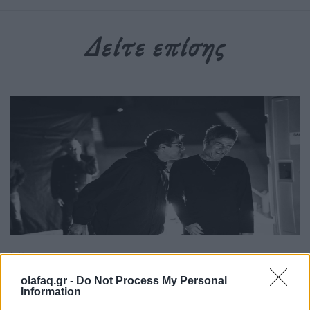
Δείτε επίσης
Τέχνη
Το Disney δίνει teaser για το documentary
olafaq.gr -
Do Not Process My Personal
Information
“Don’t Look Back in Anger” των Oasis