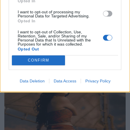
γενέθλιά του με πρεμιέρα της “Συμφωνίας
Opted In
Νο. 15: Lincoln”
I want to opt-out of processing my
Personal Data for Targeted Advertising.
29.05.26
Opted In
I want to opt-out of Collection, Use,
Ο Philip Glass θα γιορτάσει τα 90ά του γενέθλια στις 31
Retention, Sale, and/or Sharing of my
Ιανουαρίου 2027 με μια πολυετή, διεθνή σειρά εκδηλώσεων
Personal Data that Is Unrelated with the
Purposes for which it was collected.
που κορυφώνεται με την παγκόσμια πρεμιέρα της "Συμφωνίας
Opted Out
Νο. 15: Lincoln" και επετειακά
CONFIRM
Data Deletion
Data Access
Privacy Policy