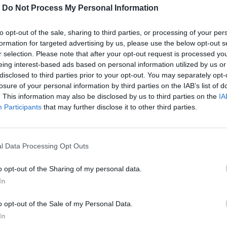
-
Do Not Process My Personal Information
to opt-out of the sale, sharing to third parties, or processing of your per
formation for targeted advertising by us, please use the below opt-out s
r selection. Please note that after your opt-out request is processed y
eing interest-based ads based on personal information utilized by us or
disclosed to third parties prior to your opt-out. You may separately opt-
losure of your personal information by third parties on the IAB’s list of
. This information may also be disclosed by us to third parties on the
IA
Participants
that may further disclose it to other third parties.
l Data Processing Opt Outs
ιλιόμετρα, είναι μεγαλύτερο από το
o opt-out of the Sharing of my personal data.
ονδίνου.
In
o opt-out of the Sale of my Personal Data.
περισσότερα
→
In