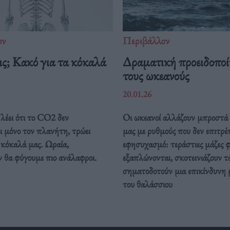
ον
Περιβάλλον
ς; Κακό για τα κόκαλά
Δραματική προειδοποί
τους ωκεανούς
20.01.26
λέει ότι το CO2 δεν
Οι ωκεανοί αλλάζουν μπροστά 
ι μόνο τον πλανήτη, τρώει
μας με ρυθμούς που δεν επιτρέ
 κόκαλά μας. Ωραία,
εφησυχασμό: τεράστιες μάζες 
 θα φύγουμε πιο ανάλαφροι.
εξαπλώνονται, σκοτεινιάζουν τ
σηματοδοτούν μια επικίνδυνη
του θαλάσσιου