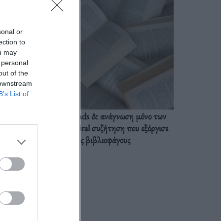
sonal or
ection to
ou may
 personal
out of the
 downstream
B’s List of
BookTok trends & ανάγνωση μόνο των
διαλόγων: Η viral συζήτηση που εξόργισε
τους βιβλιοφάγους