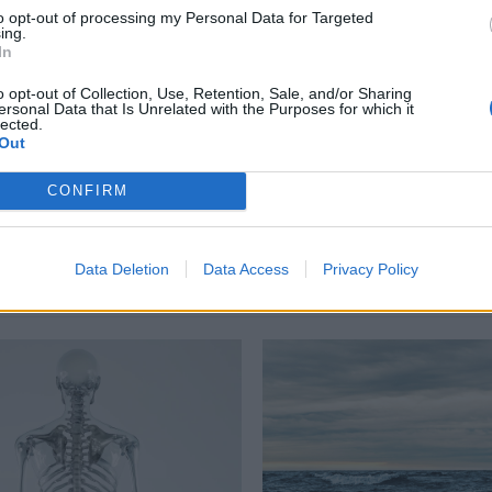
to opt-out of processing my Personal Data for Targeted
ing.
In
o opt-out of Collection, Use, Retention, Sale, and/or Sharing
ersonal Data that Is Unrelated with the Purposes for which it
βουνο
lected.
Out
CONFIRM
Δείτε επίσης
Data Deletion
Data Access
Privacy Policy