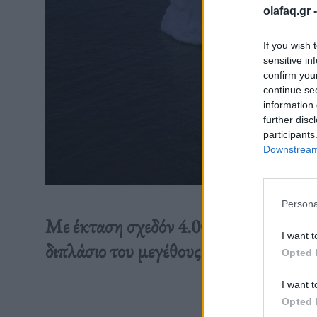
olafaq.gr 
If you wish 
sensitive in
confirm you
continue se
information 
further disc
participants
Downstream 
Persona
Με έκταση σχεδόν 4.000 τετραγωνικά χ
I want t
διπλάσιο του μεγέθους του ευρύτερου Λ
Opted 
I want t
Διαβάστε 
Opted 