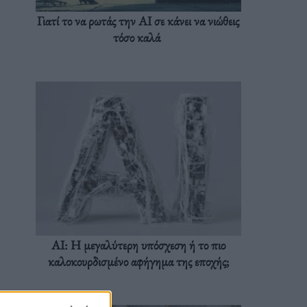
Γιατί το να ρωτάς την AI σε κάνει να νιώθεις
τόσο καλά
AI: Η μεγαλύτερη υπόσχεση ή το πιο
καλοκουρδισμένο αφήγημα της εποχής;