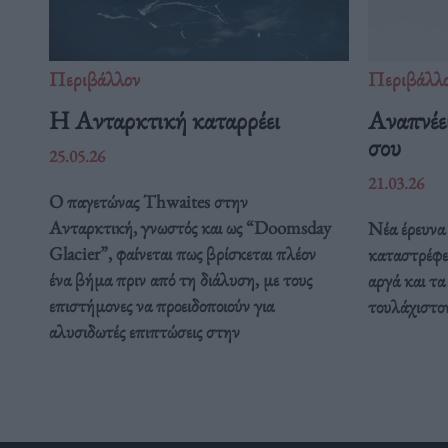
Περιβάλλον
Περιβάλλ
Η Ανταρκτική καταρρέει
Αναπνέει
σου
25.05.26
21.03.26
Ο παγετώνας Thwaites στην
Ανταρκτική, γνωστός και ως “Doomsday
Νέα έρευνα 
Glacier”, φαίνεται πως βρίσκεται πλέον
καταστρέφε
ένα βήμα πριν από τη διάλυση, με τους
αργά και τα
επιστήμονες να προειδοποιούν για
τουλάχιστον
αλυσιδωτές επιπτώσεις στην