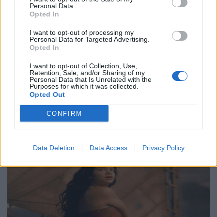
Personal Data.
Philip Glass: Παγκόσμια γιορτή για τα 90ά
Opted In
γενέθλιά του με πρεμιέρα της “Συμφωνίας
I want to opt-out of processing my
Νο. 15: Lincoln”
Personal Data for Targeted Advertising.
Opted In
29.05.26
I want to opt-out of Collection, Use,
Retention, Sale, and/or Sharing of my
Personal Data that Is Unrelated with the
Ο Philip Glass θα γιορτάσει τα 90ά του γενέθλια στις 31
Purposes for which it was collected.
Ιανουαρίου 2027 με μια πολυετή, διεθνή σειρά εκδηλώσεων
Opted Out
που κορυφώνεται με την παγκόσμια πρεμιέρα της "Συμφωνίας
CONFIRM
Νο. 15: Lincoln" και επετειακά
Data Deletion
Data Access
Privacy Policy