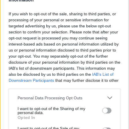
Το Disney δίνει teaser για το documentary
“Don’t Look Back in Anger” των Oasis
If you wish to opt-out of the sale, sharing to third parties, or
processing of your personal or sensitive information for
07.07.26
targeted advertising by us, please use the below opt-out
section to confirm your selection. Please note that after your
Το "Don’t Look Back in Anger" καταγράφει την επανένωση
opt-out request is processed you may continue seeing
των Oasis και την sold-out περιοδεία “Oasis Live
interest-based ads based on personal information utilized by
us or personal information disclosed to third parties prior to
your opt-out. You may separately opt-out of the further
disclosure of your personal information by third parties on the
IAB’s list of downstream participants. This information may
also be disclosed by us to third parties on the
IAB’s List of
Downstream Participants
that may further disclose it to other
third parties.
Personal Data Processing Opt Outs
I want to opt-out of the Sharing of my
personal data.
Opted In
Τέχνη
I want to opt-out of the Sale of my