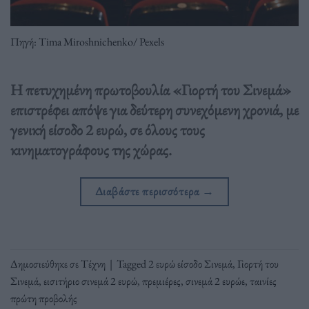
Πηγή: Tima Miroshnichenko/ Pexels
Η πετυχημένη πρωτοβουλία «Γιορτή του Σινεμά»
επιστρέφει απόψε για δεύτερη συνεχόμενη χρονιά, με
γενική είσοδο 2 ευρώ, σε όλους τους
κινηματογράφους της χώρας.
Διαβάστε περισσότερα
→
Δημοσιεύθηκε σε
Τέχνη
|
Tagged
2 ευρώ είσοδο Σινεμά
,
Γιορτή του
Σινεμά
,
εισιτήριο σινεμά 2 ευρώ
,
πρεμιέρες
,
σινεμά 2 ευρώε
,
ταινίες
πρώτη προβολής