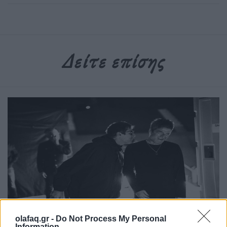
Δείτε επίσης
Τέχνη
olafaq.gr -
Do Not Process My Personal
Information