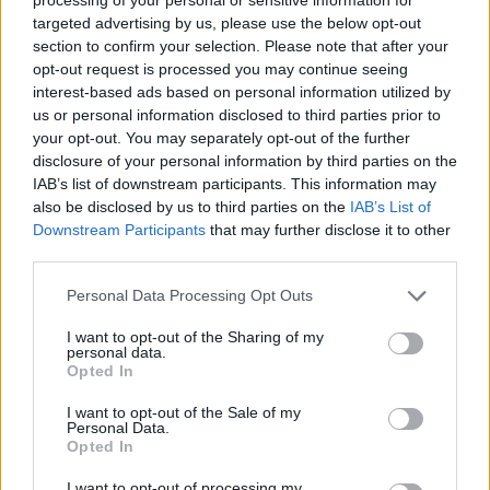
των Oasis και την sold-out περιοδεία “Oasis Live
targeted advertising by us, please use the below opt-out
section to confirm your selection. Please note that after your
opt-out request is processed you may continue seeing
interest-based ads based on personal information utilized by
us or personal information disclosed to third parties prior to
your opt-out. You may separately opt-out of the further
disclosure of your personal information by third parties on the
IAB’s list of downstream participants. This information may
also be disclosed by us to third parties on the
IAB’s List of
Downstream Participants
that may further disclose it to other
third parties.
Personal Data Processing Opt Outs
Τέχνη
I want to opt-out of the Sharing of my
personal data.
Philip Glass: Παγκόσμια γιορτή για τα 90ά
Opted In
γενέθλιά του με πρεμιέρα της “Συμφωνίας
I want to opt-out of the Sale of my
Νο. 15: Lincoln”
Personal Data.
Opted In
29.05.26
I want to opt-out of processing my