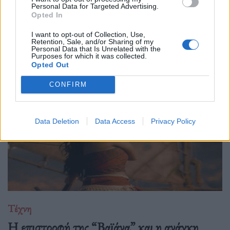
Personal Data for Targeted Advertising.
Ο Philip Glass θα γιορτάσει τα 90ά του γενέθλια στις 31
Opted In
Ιανουαρίου 2027 με μια πολυετή, διεθνή σειρά εκδηλώσεων
I want to opt-out of Collection, Use,
που κορυφώνεται με την παγκόσμια πρεμιέρα της "Συμφωνίας
Retention, Sale, and/or Sharing of my
Personal Data that Is Unrelated with the
Νο. 15: Lincoln" και επετειακά
Purposes for which it was collected.
Opted Out
CONFIRM
Data Deletion
Data Access
Privacy Policy
Τέχνη
Η επιστροφή της “Βαϊάνα” και η ανάγκη