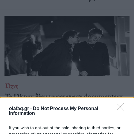
Τέχνη
Το Disney δίνει teaser για το documentary
“Don’t Look Back in Anger” των Oasis
olafaq.gr -
Do Not Process My Personal
Information
07.07.26
Το "Don’t Look Back in Anger" καταγράφει την επανένωση
If you wish to opt-out of the sale, sharing to third parties, or
processing of your personal or sensitive information for