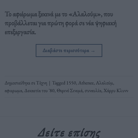
Το αφιέρωμα ξεκινά με το «Αλαλούμ», που
προβάλλεται για πρώτη φορά σε νέα ψηφιακή
επεξεργασία.
Διαβάστε περισσότερα
→
Δημοσιεύθηκε σε
Τέχνη
|
Tagged
1550
,
Athenee
,
Αλαλούμ
,
αφιερωμα
,
Δεκαετία του '80
,
Θερινό Σινεμά
,
συναυλία
,
Χάρρυ Κλυνν
Δείτε επίσης