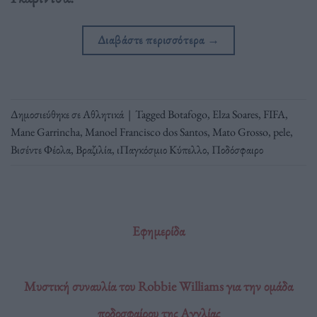
Διαβάστε περισσότερα
→
Δημοσιεύθηκε σε
Αθλητικά
|
Tagged
Botafogo
,
Elza Soares
,
FIFA
,
Mane Garrincha
,
Manoel Francisco dos Santos
,
Mato Grosso
,
pele
,
Βισέντε Φέολα
,
Βραζιλία
,
ιΠαγκόσμιο Κύπελλο
,
Ποδόσφαιρο
Εφημερίδα
Μυστική συναυλία του Robbie Williams για την ομάδα
ποδοσφαίρου της Αγγλίας