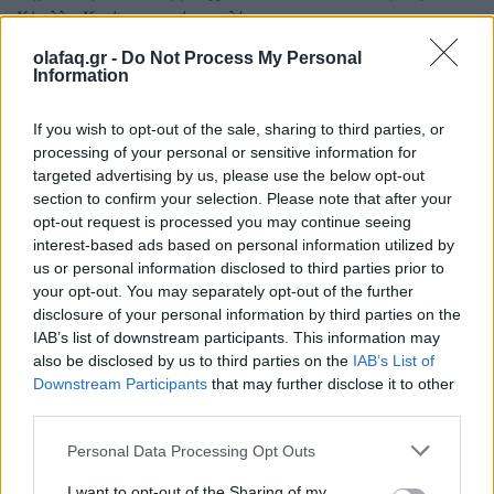
Κύπελλο
,
Κατάρ
,
μυστική συναυλία
olafaq.gr -
Do Not Process My Personal
Information
If you wish to opt-out of the sale, sharing to third parties, or
Αθλητικά
processing of your personal or sensitive information for
targeted advertising by us, please use the below opt-out
section to confirm your selection. Please note that after your
opt-out request is processed you may continue seeing
Οι Θρύλοι του Παγκοσμίου Κυπέλλου – part 2
interest-based ads based on personal information utilized by
us or personal information disclosed to third parties prior to
your opt-out. You may separately opt-out of the further
Από το 1930 που έγινε το πρώτο Παγκόσμιο
disclosure of your personal information by third parties on the
Κύπελλο έχουν εμφανιστεί εκατοντάδες
IAB’s list of downstream participants. This information may
also be disclosed by us to third parties on the
IAB’s List of
παίκτες. Όπως συμβαίνει όμως πάντα
Downstream Participants
that may further disclose it to other
third parties.
κάποιοι κατάφεραν να ξεχωρίσουν
περισσότερο.
Personal Data Processing Opt Outs
I want to opt-out of the Sharing of my