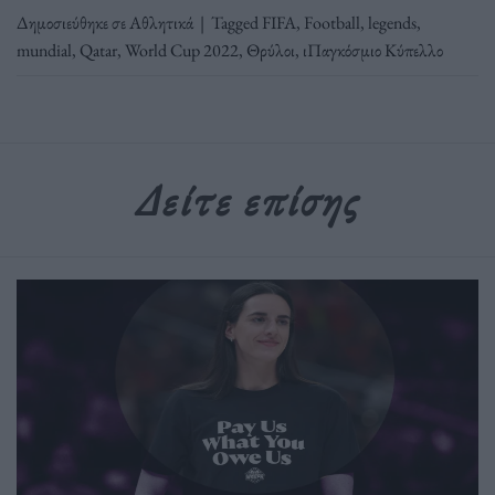
Δημοσιεύθηκε σε
Αθλητικά
|
Tagged
FIFA
,
Football
,
legends
,
mundial
,
Qatar
,
World Cup 2022
,
Θρύλοι
,
ιΠαγκόσμιο Κύπελλο
Δείτε επίσης