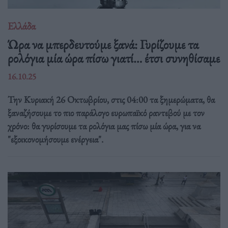
Ελλάδα
Ώρα να μπερδευτούμε ξανά: Γυρίζουμε τα
ρολόγια μία ώρα πίσω γιατί… έτσι συνηθίσαμε
16.10.25
Την Κυριακή 26 Οκτωβρίου, στις 04:00 τα ξημερώματα, θα
ξαναζήσουμε το πιο παράλογο ευρωπαϊκό ραντεβού με τον
χρόνο: θα γυρίσουμε τα ρολόγια μας πίσω μία ώρα, για να
"εξοικονομήσουμε ενέργεια".