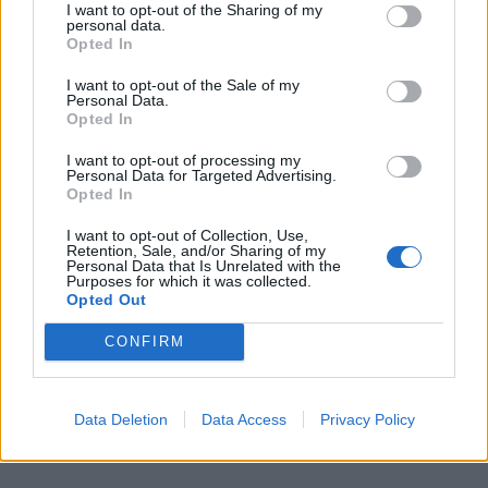
I want to opt-out of the Sharing of my
personal data.
Opted In
I want to opt-out of the Sale of my
Personal Data.
Φωτ.: Μάκης Χρηστάρας / Unsplash
Opted In
I want to opt-out of processing my
Οι Ιταλοί εγκαταλείπουν τις Κυκλάδες. Ποιο
Personal Data for Targeted Advertising.
Opted In
ελληνικό νησί ψηφίζουν ως τον απόλυτο «μυστικό»
I want to opt-out of Collection, Use,
προορισμό.
Retention, Sale, and/or Sharing of my
Personal Data that Is Unrelated with the
Purposes for which it was collected.
Opted Out
Διαβάστε περισσότερα
→
CONFIRM
Data Deletion
Data Access
Privacy Policy
Δημοσιεύθηκε σε
Ελλάδα
|
Tagged
διακοπες
,
Ελλάδα
,
Ιταλοί
,
νησί