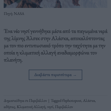
Πηγή: NASA
Ένα νέο νησί γεννήθηκε μέσα από τα παγωμένα νερά
της λίμνης Άλσεκ στην Αλάσκα, αποκαλύπτοντας
με τον πιο εντυπωσιακό τρόπο την ταχύτητα με την
οποία η κλιματική αλλαγή αναδιαμορφώνει τον
πλανήτη.
Διαβάστε περισσότερα
→
Δημοσιεύθηκε σε
Περιβάλλον
|
Tagged
fbphotopost
,
Αλάσκα
,
ειδήσεις
,
Κλιματική Αλλαγή
,
νησί
,
Περιβάλλον