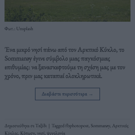
Φωτ.: Unsplash
Ένα μικρό νησί πάνω από τον Αρκτικό Κύκλο, το
Sommarøy έγινε σύμβολο μιας παγκόσμιας
επιθυμίας: να ξανασκεφτούμε τη σχέση μας με τον
χρόνο, πριν μας καταπιεί ολοκληρωτικά.
Διαβάστε περισσότερα
→
Δημοσιεύθηκε σε
Ταξίδι
|
Tagged
fbphotopost
,
Sommarøy
,
Αρκτικός
Κύκλος
,
Κόπωση
,
νησί
,
ψυχολογία