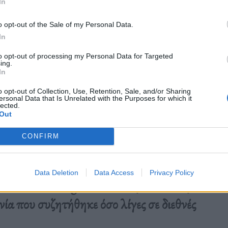
In
o opt-out of the Sale of my Personal Data.
In
to opt-out of processing my Personal Data for Targeted
ing.
In
o opt-out of Collection, Use, Retention, Sale, and/or Sharing
ersonal Data that Is Unrelated with the Purposes for which it
lected.
Out
CONFIRM
Data Deletion
Data Access
Privacy Policy
 το Poor Things και δικαίως. Αλλά, ας
νία που συζητήθηκε όσο λίγες σε διεθνές