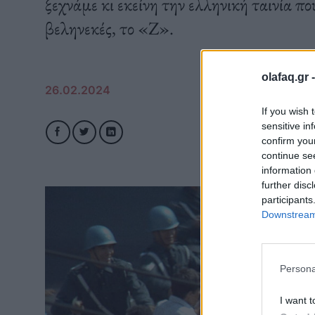
ξεχνάμε κι εκείνη την ελληνική ταινία πο
βεληνεκές, το «Ζ».
olafaq.gr 
26.02.2024
If you wish 
sensitive in
confirm you
continue se
information 
further disc
participants
Downstream 
Persona
I want t