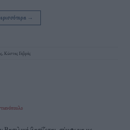
περισσότερα
→
ός
,
Κώστας Γαβράς
στιανόπουλο
ν Βασιλικό βασίζεται, σύμφωνα με