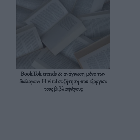
BookTok trends & ανάγνωση μόνο των
διαλόγων: Η viral συζήτηση που εξόργισε
τους βιβλιοφάγους