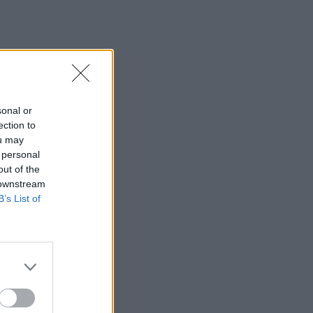
sonal or
ection to
ou may
 personal
out of the
 downstream
B’s List of