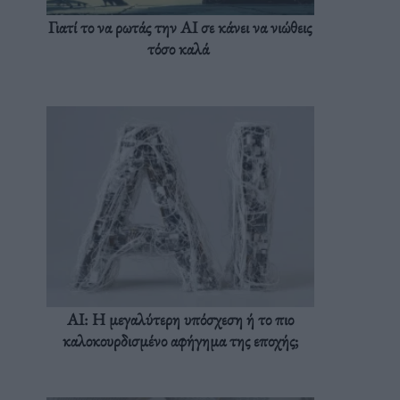
Γιατί το να ρωτάς την AI σε κάνει να νιώθεις
τόσο καλά
AI: Η μεγαλύτερη υπόσχεση ή το πιο
καλοκουρδισμένο αφήγημα της εποχής;