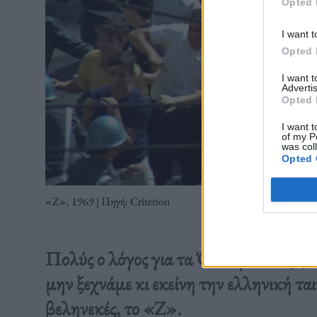
Opted 
I want t
Opted 
I want 
Advertis
Opted 
I want t
of my P
was col
Opted 
«Ζ», 1969 | Πηγή: Criterion
Πολύς ο λόγος για τα Όσκαρ που αξίζει
μην ξεχνάμε κι εκείνη την ελληνική ται
βεληνεκές, το «Ζ».