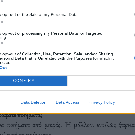
τητα του έργου του, που ποτέ δεν έπαψε να αφουγκ
In
ντένα την κοινωνία και την σκληρή πραγματικότητα, ε
o opt-out of the Sale of my Personal Data.
μιάς που μας αφήνει ο Βασιλικός. Η συνέντευξη που 
In
χνει αρκετό φως στο πολυδαίδαλο μυαλό του, γεμάτο
to opt-out of processing my Personal Data for Targeted
ing.
χιούμορ και αυθορμητισμό.
In
o opt-out of Collection, Use, Retention, Sale, and/or Sharing
ersonal Data that Is Unrelated with the Purposes for which it
lected.
Out
CONFIRM
Data Deletion
Data Access
Privacy Policy
ράφατε ποιήματα;
α ποιήματα από μικρός. Ή μάλλον, εντελώς ξαφνικ
μ’ αυτά τα πράγματα.