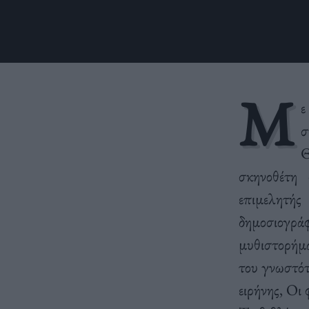
Μ
ε
σ
σκηνοθέτη 
επιμελητής
δημοσιογρά
μυθιστορήμα
του γνωστότ
ειρήνης, Οι