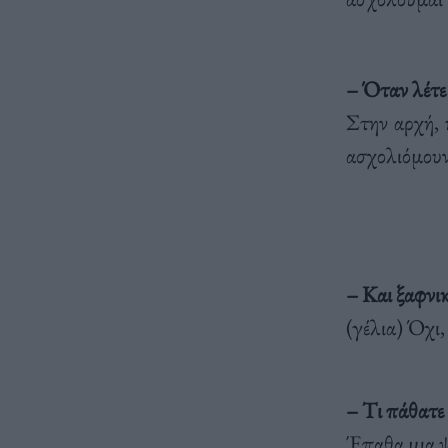
– Όταν λέτε 
Στην αρχή, 
ασχολιόμουν
– Kαι ξαφνι
(γέλια) Όχι
– Tι πάθατε
Έπαθα μια ψ