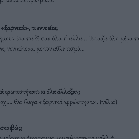
«ξαφνικά», τι εννοείτε;
ήμουν ένα παιδί σαν όλα τ’ άλλα… Έπαιζα όλη μέρα π
α, γενικότερα, με τον αθλητισμό…
κά ερωτευτήκατε κι όλα άλλαξαν;
, όχι… Θα έλεγα «ξαφνικά αρρώστησα». (γέλια)
 ακριβώς;
ωρίαση κι άρχισαν να μου πέφτουν τα μαλλιά…