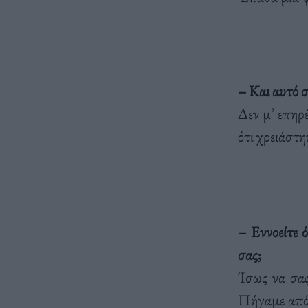
– Kαι αυτό σ
Δεν μ’ επηρ
ότι χρειάστη
– Eννοείτε 
σας;
Ίσως να σας
Πήγαμε από 