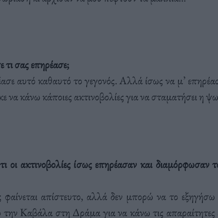
ε τι σας επηρέασε;
έασε αυτό καθαυτό το γεγονός. Aλλά ίσως να μ’ επηρέασ
κε να κάνω κάποιες ακτινοβολίες για να σταματήσει η ψ
ότι οι ακτινοβολίες ίσως επηρέασαν και διαμόρφωσαν 
 φαίνεται απίστευτο, αλλά δεν μπορώ να το εξηγήσω 
την Kαβάλα στη Δράμα για να κάνω τις απαραίτητες 