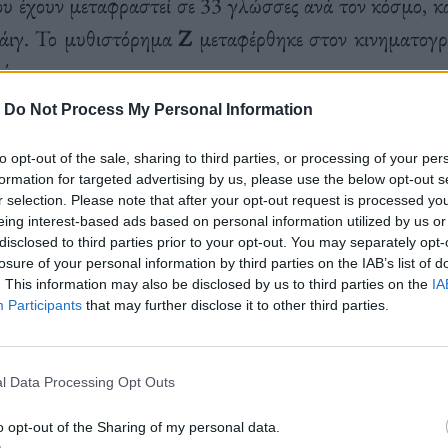
ου έχουν μεταφραστεί σε 33 γλώσσες ανά τον κόσμο, κ
ιγ. Το μυθιστόρημα
Ζ
μεταφέρθηκε στον κινηματογρ
ά.
-
Do Not Process My Personal Information
ν αποτελούσε ποτέ τον κύριο κορμό της συγγραφικής
to opt-out of the sale, sharing to third parties, or processing of your per
formation for targeted advertising by us, please use the below opt-out s
 και είχε γράψει ποιήματα. Όπως θα δείτε ότι λέει 
r selection. Please note that after your opt-out request is processed y
: «Η ποίηση είναι λαπάς, με την έννοια την κυριολεκτ
eing interest-based ads based on personal information utilized by us or
disclosed to third parties prior to your opt-out. You may separately opt-
το στομαχικό πόνο. Δεν βρίσκω τι το κακό έχει ο λαπ
losure of your personal information by third parties on the IAB’s list of
τί είναι υβριστικό να σε πει ο άλλος λαπά. Όλοι έχουμε
. This information may also be disclosed by us to third parties on the
IA
Participants
that may further disclose it to other third parties.
ου».
l Data Processing Opt Outs
o opt-out of the Sharing of my personal data.