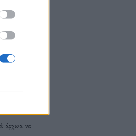
ράζεται σαν
ίναι κομμάτι
θα διαβάσετε
 τρυφερότητα
ά άρχισα να