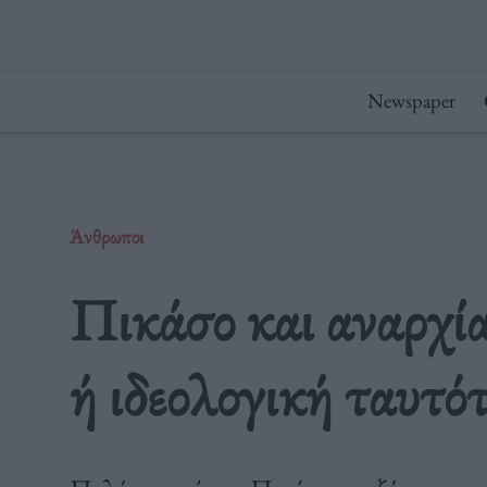
Μετάβαση
στο
περιεχόμενο
Newspaper
Άνθρωποι
Πικάσο και αναρχία
ή ιδεολογική ταυτό