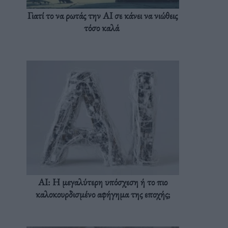
Γιατί το να ρωτάς την AI σε κάνει να νιώθεις
τόσο καλά
AI: Η μεγαλύτερη υπόσχεση ή το πιο
καλοκουρδισμένο αφήγημα της εποχής;