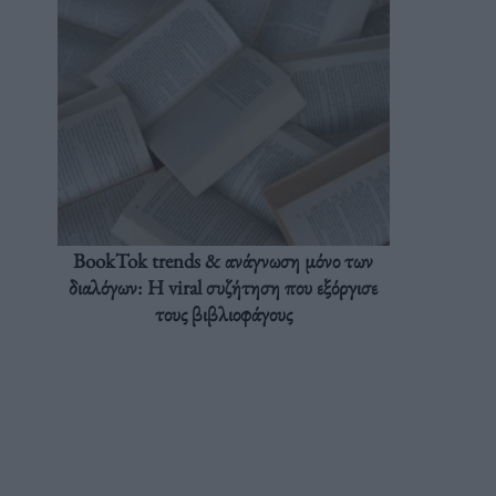
BookTok trends & ανάγνωση μόνο των
διαλόγων: Η viral συζήτηση που εξόργισε
τους βιβλιοφάγους