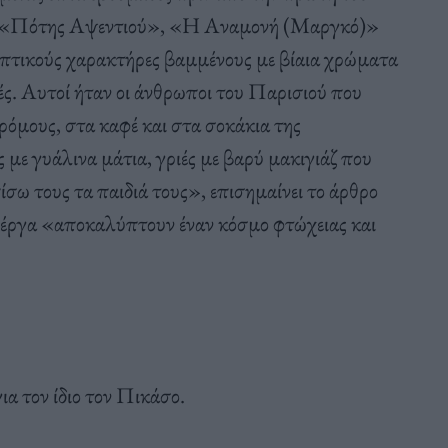
 τα «Πότης Αψεντιού», «Η Αναμονή (Μαργκό)»
πτικούς χαρακτήρες βαμμένους με βίαια χρώματα
γές. Αυτοί ήταν οι άνθρωποι του Παρισιού που
ρόμους, στα καφέ και στα σοκάκια της
με γυάλινα μάτια, γριές με βαρύ μακιγιάζ που
σω τους τα παιδιά τους», επισημαίνει το άρθρο
 έργα «αποκαλύπτουν έναν κόσμο φτώχειας και
ια τον ίδιο τον Πικάσο.