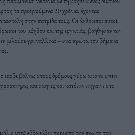
η παριζιάνικη γειτονιά με τη βοήθεια ενός δικτύου
τρη τα προηγούμενα 20 χρόνια, έχοντας
αταστολή στην πατρίδα τους. Οι άνθρωποι αυτοί,
νθρωποι του μόχθου και της εργατιάς, βοήθησαν τον
ν μιλούσε γρι γαλλικά – στα πρώτα του βήματα
ας.
 έκοβε βόλτες στους δρόμους γύρω από το σπίτι
αρακτήρες και σκηνές και κατόπιν πήγαινε στο
μόλις επτά εβδομάδες πριν από την πρώτη του