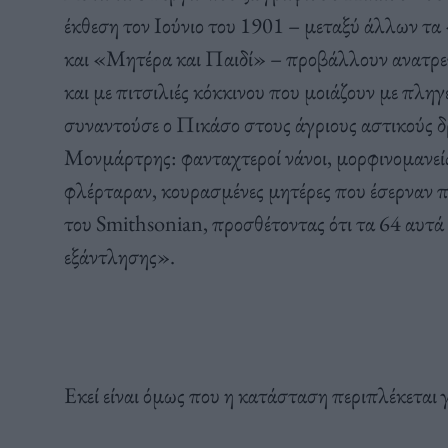
έκθεση τον Ιούνιο του 1901 – μεταξύ άλλων
και «Μητέρα και Παιδί» – προβάλλουν ανατρε
και με πιτσιλιές κόκκινου που μοιάζουν με πλη
συναντούσε ο Πικάσο στους άγριους αστικούς δ
Μονμάρτρης: φανταχτεροί νάνοι, μορφινομανείς 
φλέρταραν, κουρασμένες μητέρες που έσερναν πί
του Smithsonian, προσθέτοντας ότι τα 64 αυτά
εξάντλησης».
Εκεί είναι όμως που η κατάσταση περιπλέκεται γ