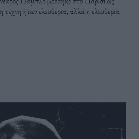
ο νεαρός Πάμπλο βρέθηκε στο Παρίσι ως
η τέχνη ήταν ελευθερία, αλλά η ελευθερία