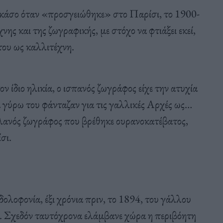
κάσο όταν «προσγειώθηκε» στο Παρίσι, το 1900-
νης και της ζωγραφικής, με στόχο να φτιάξει εκεί,
ου ως καλλιτέχνη.
ν ίδιο ηλικία, ο ισπανός ζωγράφος είχε την ατυχία
α γύρω του φάνταζαν για τις γαλλικές Αρχές ως…
αλανός ζωγράφος που βρέθηκε ουρανοκατέβατος,
σι.
λοφονία, έξι χρόνια πριν, το 1894, του γάλλου
ό. Σχεδόν ταυτόχρονα ελάμβανε χώρα η περιβόητη