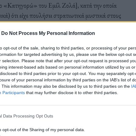
ίο «Κατηγορώ» του Εμίλ Ζολά], κατά την οποία
ικά) ότι είχε πουλήσει στρατιωτικά μυστικά στους
ε δημοσίως και το όνομά του «καθάρισε» μετά
-
Do Not Process My Personal Information
to opt-out of the sale, sharing to third parties, or processing of your per
formation for targeted advertising by us, please use the below opt-out s
ι αρχής γενομένης από το 1894, οι γαλλικές Αρχές
r selection. Please note that after your opt-out request is processed y
eing interest-based ads based on personal information utilized by us or
υποτιθέμενη – εισροή αναρχικών δολοφόνων και
disclosed to third parties prior to your opt-out. You may separately opt-
αλλία.
losure of your personal information by third parties on the IAB’s list of
. This information may also be disclosed by us to third parties on the
IA
Participants
that may further disclose it to other third parties.
l Data Processing Opt Outs
κητικό σημείωμα καθόριζε τις κατευθυντήριες
o opt-out of the Sharing of my personal data.
ς διαθέσιμους αξιωματικούς της, θα