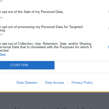
In
ησης των αναρχικών, των μυστικών συνομιλιών
o opt-out of the Sale of my Personal Data.
κ.λπ. Είναι αυτονόητο ότι η αστυνομία απασχολεί
In
ένα χαρακτηριστικό απόσπασμα από το νέο βιβλίο
to opt-out of processing my Personal Data for Targeted
 1900-1973»
της Ανί Κοέν-Σολάλ,
το οποίο
ing.
In
o opt-out of Collection, Use, Retention, Sale, and/or Sharing
ersonal Data that Is Unrelated with the Purposes for which it
lected.
Out
 φανεροί, της γαλλικής αστυνομίας
CONFIRM
sement) του Παρισιού, λίγα μόλις μέτρα μακριά
σο, στην Μπουλβάρ ντε Κλισί.
Data Deletion
Data Access
Privacy Policy