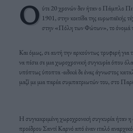
Ο
ύτε 20 χρονών δεν ήταν ο Πάμπλο Πι
1901, στην κοιτίδα της ευρωπαϊκής τέχ
στην «Πόλη των Φώτων», το όνομά τ
Και όμως, σε αυτή την αρκούντως τρυφερή για το
να πέσει σε μια χωροχρονική συγκυρία όπου όλ
υπόπτως ύποπτα -ειδικά δε ένας άγνωστος κατ
μαζί με μια παρέα συμπατριωτών του, στο Παρί
Η συγκεκριμένη χωροχρονική συγκυρία ήταν η δο
προέδρου Σαντί Καρνό από έναν ιταλό αναρχικ