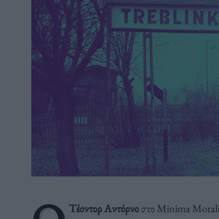
Τέοντορ Αντόρνο
στο Minima Moralia