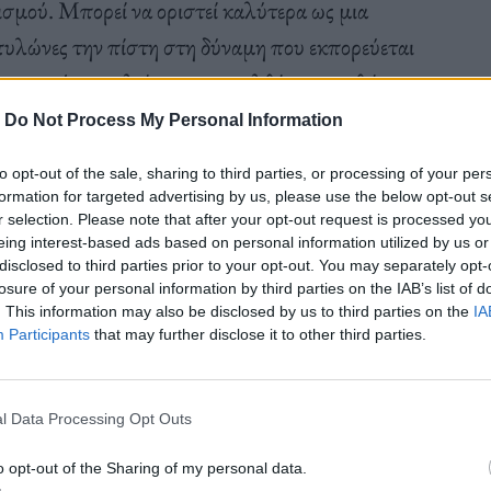
ισμού. Μπορεί να οριστεί καλύτερα ως μια
 πυλώνες την πίστη στη δύναμη που εκπορεύεται
ες σκηνές μεγαλείου του παρελθόντος, καθώς
και κοινωνική πραγματικότητα ενσωματώνοντας
-
Do Not Process My Personal Information
τσισμό, τον αντισημιτισμό, τον ιμπεριαλισμό.
to opt-out of the sale, sharing to third parties, or processing of your per
formation for targeted advertising by us, please use the below opt-out s
r selection. Please note that after your opt-out request is processed y
eing interest-based ads based on personal information utilized by us or
disclosed to third parties prior to your opt-out. You may separately opt-
εν αποτέλεσε παρέκκλιση του Δυτικού πολιτισμού,
losure of your personal information by third parties on the IAB’s list of
. This information may also be disclosed by us to third parties on the
IA
φορες μορφές βίας που επικρατούσαν ως τότε. O
Participants
that may further disclose it to other third parties.
ς πολιτισμός νομοτελειακά κατέληξε στο Άουσβιτς
τα εντός της επικράτειάς του. Εκτός από την
l Data Processing Opt Outs
οναδικότητά του-μπορεί να ξαναεμφανιστεί καλεί
ο τον πολιτισμό που κυοφόρησε εγκλήματα χωρίς
o opt-out of the Sharing of my personal data.