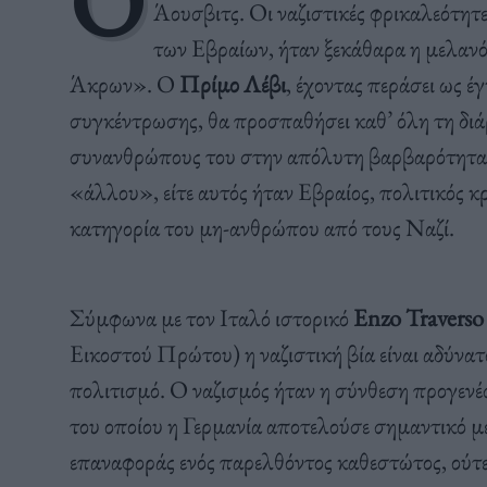
O
Άουσβιτς. Οι ναζιστικές φρικαλεότητ
των Εβραίων, ήταν ξεκάθαρα η μελαν
Άκρων». Ο
Πρίμο Λέβι
, έχοντας περάσει ως 
συγκέντρωσης, θα προσπαθήσει καθ’ όλη τη διάρ
συνανθρώπους του στην απόλυτη βαρβαρότητα κ
«άλλου», είτε αυτός ήταν Εβραίος, πολιτικός κ
κατηγορία του μη-ανθρώπου από τους Ναζί.
Σύμφωνα με τον Ιταλό ιστορικό
Enzo Traverso
Εικοστού Πρώτου) η ναζιστική βία είναι αδύνατο
πολιτισμό. Ο ναζισμός ήταν η σύνθεση προγενέ
του οποίου η Γερμανία αποτελούσε σημαντικό μ
επαναφοράς ενός παρελθόντος καθεστώτος, ούτ