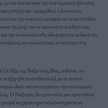
ες, με πιο αποτρόπαια την συστηματική εξόντωση
ότερη στιγμή του ταραχώδους «Aιώνα των
έγκλειστος την ανείπωτη εμπειρία των στρατοπέδων
κεια της ζωής του να κατανοήσει τι ώθησε τους
αι την συνεπακόλουθη αδιαφορία για τα δεινά του
ρατούμενος και γενικά όποιος εντασσόταν στη
( Οι Ρίζες της Ναζιστικής Βίας, εκδόσεις του
 να εξηγηθεί σε αντιδιαστολή με το Δυτικό
στερων ιδεών και επιτευγμάτων του πολιτισμού,
έλος. Ο Ναζισμός δεν ήταν απλά μια προσπάθεια
ε μπορεί να χαρακτηριστεί μονοσήμαντα ως