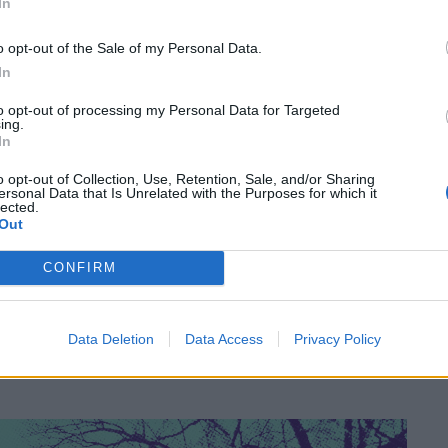
In
o opt-out of the Sale of my Personal Data.
In
 στρατοπέδων θανάτου ανήκει στον
Βασίλι
to opt-out of processing my Personal Data for Targeted
ing.
μπλίνκα (εκδόσεις Άγρα). Όντας δημοσιογράφος
In
 στο Ανατολικό μέτωπο. Το βιβλίο του συνιστά την
o opt-out of Collection, Use, Retention, Sale, and/or Sharing
ων οποίων η αποτρόπαια φήμη δυσκολεύοταν να
ersonal Data that Is Unrelated with the Purposes for which it
lected.
στευτων πληροφοριών που εμπεριείχαν. Ο
Out
παιναν στη Πολωνία και αντίκρυζαν για πρώτη
CONFIRM
Data Deletion
Data Access
Privacy Policy