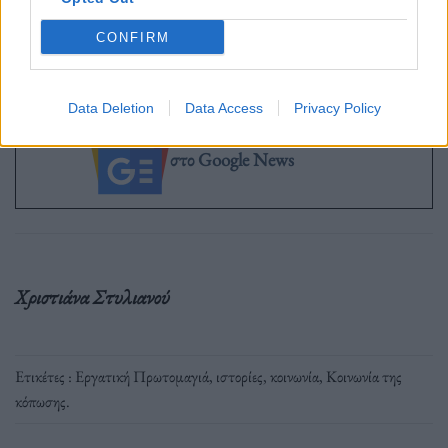
γενικής εξάντλησης;
CONFIRM
Data Deletion
Data Access
Privacy Policy
Ακολουθήστε το OLAFAQ
στο Google News
Χριστιάνα Στυλιανού
Ετικέτες :
Εργατική Πρωτομαγιά
,
ιστορίες
,
κοινωνία
,
Κοινωνία της
κόπωσης
.