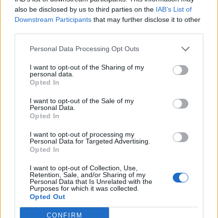
«Έχουν εξαιρετικά λίγες περιόδους που βιώνουν
also be disclosed by us to third parties on the
IAB’s List of
αυτό που ονομάζεται “αναζωογονητικό όφελος” του
Downstream Participants
that may further disclose it to other
third parties.
βαθύ ύπνου. Η ποσότητα του ύπνου αυξήθηκε λόγω
των παρεμβάσεων μας, επειδή περνούσαν
Personal Data Processing Opt Outs
περισσότερο χρόνο στο κρεβάτι, αλλά η ποιότητα
I want to opt-out of the Sharing of my
personal data.
του ύπνου τους παρέμεινε αμετάβλητη»
, είπε ο
Opted In
Schilbach.
I want to opt-out of the Sale of my
Personal Data.
Opted In
I want to opt-out of processing my
Αυτός θα μπορούσε να είναι ο λόγος για τον οποίο,
Personal Data for Targeted Advertising.
Opted In
σε ένα ευρύ φάσμα μετρήσεων, οι άνθρωποι στη
I want to opt-out of Collection, Use,
μελέτη δεν βίωσαν θετικές αλλαγές μετά τον
Retention, Sale, and/or Sharing of my
Personal Data that Is Unrelated with the
περισσότερο ύπνο. Πράγματι, όπως σημειώνει ο
Purposes for which it was collected.
Opted Out
Schilbach,
«Βρήκαμε μία αρνητική επίδραση. Αν
CONFIRM