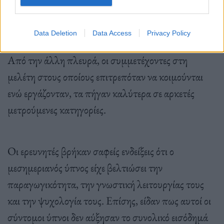
περνάτε περισσότερο χρόνο στο κρεβάτι, τότε έχετε
λιγότερο χρόνο για άλλα πράγματα στη ζωή σας»
.
Data Deletion
Data Access
Privacy Policy
Από την άλλη πλευρά, οι συμμετέχοντες στη
μελέτη στους οποίους επιτρεπόταν να κοιμούνται
ενώ εργάζονταν, τα πήγαν καλύτερα σε αρκετές
μετρούμενες κατηγορίες.
Οι ερευνητές βρήκαν σαφείς ενδείξεις ότι ο
μεσημεριανός ύπνος είχε βελτιώσει την
παραγωγικότητα, την γνωστική λειτουργίας τους
και την ψυχολογία τους. Επίσης, είδαν πως αυτοί οι
σύντομοι ύπνοι δεν αύξησαν το συνολικό εισόδημά