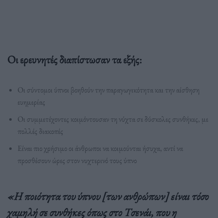
Οι ερευνητές διαπίστωσαν τα εξής:
Οι σύντομοι ύπνοι βοηθούν την παραγωγικότητα και την αίσθηση
ευημερίας
Οι συμμετέχοντες κοιμόντουσαν τη νύχτα σε δύσκολες συνθήκες, με
πολλές διακοπές
Είναι πιο χρήσιμο οι άνθρωποι να κοιμούνται ήσυχα, αντί να
προσθέσουν ώρες στον νυχτερινό τους ύπνο
«Η ποιότητα του ύπνου [των ανθρώπων] είναι τόσο
χαμηλή σε συνθήκες όπως στο Τσενάι, που η