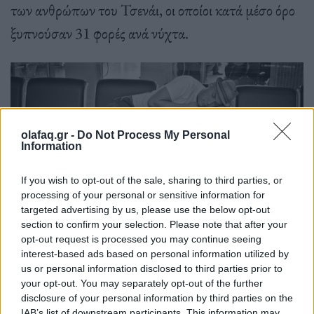
των ανθρώπων του Τσενάι, οι οποίοι κατά μέσο όρο
ξυπνούσαν 31 φορές ανά νύχτα.
olafaq.gr -
Do Not Process My Personal
Information
If you wish to opt-out of the sale, sharing to third parties, or
processing of your personal or sensitive information for
targeted advertising by us, please use the below opt-out
section to confirm your selection. Please note that after your
opt-out request is processed you may continue seeing
interest-based ads based on personal information utilized by
us or personal information disclosed to third parties prior to
Φωτ.: Hans Janssen
your opt-out. You may separately opt-out of the further
disclosure of your personal information by third parties on the
IAB’s list of downstream participants. This information may