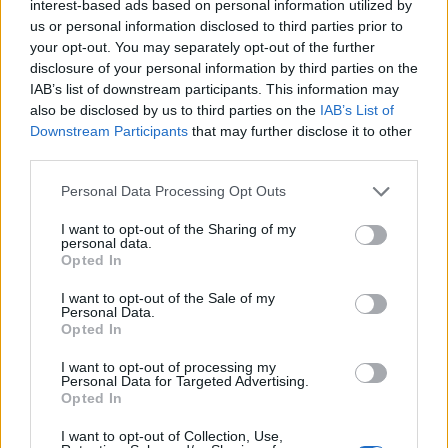
interest-based ads based on personal information utilized by
Στόχος, σύμφωνα με το Forbes, πέρα από τη
us or personal information disclosed to third parties prior to
συμπερίληψη και την καταπολέμηση των
your opt-out. You may separately opt-out of the further
disclosure of your personal information by third parties on the
στερεοτύπων,
είναι το κοινό να μιλήσει με
IAB’s list of downstream participants. This information may
ανθρώπους που δεν θα συναντούσε υπό κανονικές
also be disclosed by us to third parties on the
IAB’s List of
Downstream Participants
that may further disclose it to other
συνθήκες, μαθαίνοντας την ιστορία που κουβαλούν
third parties.
πριν προλάβει να κρίνει.
Personal Data Processing Opt Outs
O “Νόμος του Jante”: Οι 10 εντολές που κάνουν τους Δανούς πιο
I want to opt-out of the Sharing of my
personal data.
ευτυχισμένους
Opted In
Αποκαλείται
«Νόμος του Γιάντε» (Law of Jante)
I want to opt-out of the Sale of my
Personal Data.
Opted In
και είναι ένας δεκάλογος εντολών, βάσει των οποίων
οι Δανοί (αλλά και αρκετές ακόμη σκανδιναβικές
I want to opt-out of processing my
Personal Data for Targeted Advertising.
χώρες που το έχουν υιοθετήσει) ζουν τις ζωές και την
Opted In
καθημερινότητά τους.
I want to opt-out of Collection, Use,