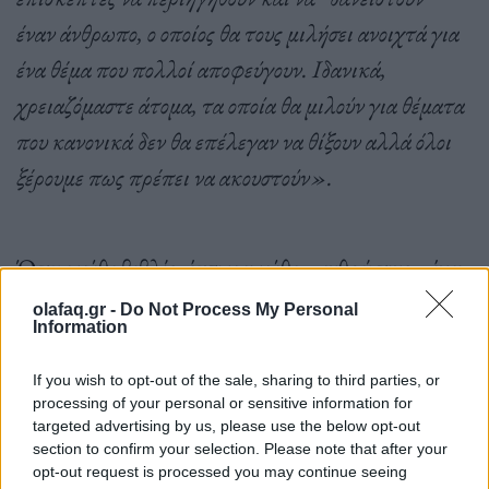
έναν άνθρωπο, ο οποίος θα τους μιλήσει ανοιχτά για
ένα θέμα που πολλοί αποφεύγουν. Ιδανικά,
χρειαζόμαστε άτομα, τα οποία θα μιλούν για θέματα
που κανονικά δεν θα επέλεγαν να θίξουν αλλά όλοι
ξέρουμε πως πρέπει να ακουστούν».
Όπως κάθε βιβλίο, έτσι και κάθε «ανθρώπινο» έχει
και από έναν τίτλο με βάση τις εκάστοτε εμπειρίες
olafaq.gr -
Do Not Process My Personal
Information
των ανθρώπων, όπως «Κατάθλιψη», «Επιζήσασα
του Trafficking», «Η ιστορία ενός μαύρου
If you wish to opt-out of the sale, sharing to third parties, or
processing of your personal or sensitive information for
ακτιβιστή» κλπ.
targeted advertising by us, please use the below opt-out
section to confirm your selection. Please note that after your
opt-out request is processed you may continue seeing