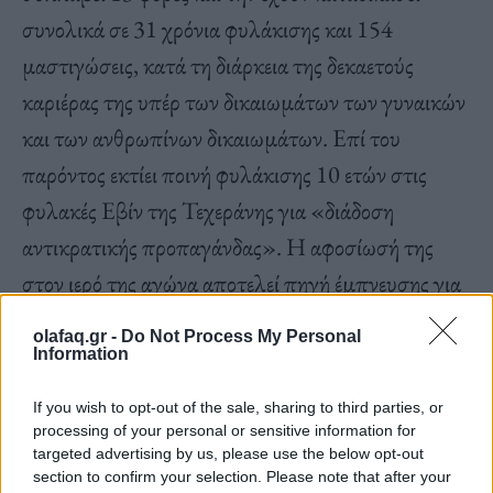
συνολικά σε 31 χρόνια φυλάκισης και 154
μαστιγώσεις, κατά τη διάρκεια της δεκαετούς
καριέρας της υπέρ των δικαιωμάτων των γυναικών
και των ανθρωπίνων δικαιωμάτων. Επί του
παρόντος εκτίει ποινή φυλάκισης 10 ετών στις
φυλακές Εβίν της Τεχεράνης για «διάδοση
αντικρατικής προπαγάνδας». Η αφοσίωσή της
στον ιερό της αγώνα αποτελεί πηγή έμπνευσης για
χιλιάδες γυναίκες στο Ιράν που παλεύουν για την
olafaq.gr -
Do Not Process My Personal
ελευθερία τους και δίνει δύναμη σε κάθε υπέρμαχο
Information
και αγωνιστή των ανθρωπίνων δικαιωμάτων ανά
If you wish to opt-out of the sale, sharing to third parties, or
τον κόσμο που ελπίζει σε έναν κόσμο ανθρωπιάς,
processing of your personal or sensitive information for
targeted advertising by us, please use the below opt-out
αλληλεγγύης και ισότητας. – Εύα Αναστασιάδου
section to confirm your selection. Please note that after your