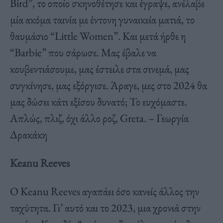
Bird”, το οποίο σκηνοθέτησε και έγραψε, ανέλαβε
μία ακόμα ταινία με έντονη γυναικεία ματιά, το
θαυμάσιο “Little Women”. Και μετά ήρθε η
“Barbie” που σάρωσε. Μας έβαλε να
κουβεντιάσουμε, μας έστειλε στα σινεμά, μας
συγκίνησε, μας εξόργισε. Άραγε, μες στο 2024 θα
μας δώσει κάτι εξίσου δυνατό; Το ευχόμαστε.
Απλώς, πλιζ, όχι άλλο ροζ, Greta. – Γεωργία
Δρακάκη
Keanu Reeves
O Keanu Reeves αγαπάει όσο κανείς άλλος την
ταχύτητα. Γι’ αυτό και το 2023, μια χρονιά στην