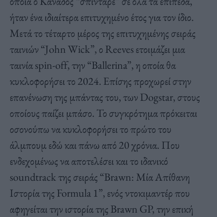
οποία ο Καναδός “σπίνταρε” σε όλα τα επίπεδα,
ήταν ένα ιδιαίτερα επιτυχημένο έτος για τον ίδιο.
Μετά το τέταρτο μέρος της επιτυχημένης σειράς
ταινιών “John Wick”, ο Reeves ετοιμάζει μια
ταινία spin-off, την “Ballerina”, η οποία θα
κυκλοφορήσει το 2024. Επίσης προχωρεί στην
επανένωση της μπάντας του, των Dogstar, στους
οποίους παίζει μπάσο. Το συγκρότημα πρόκειται
οσονούπω να κυκλοφορήσει το πρώτο του
άλμπουμ εδώ και πάνω από 20 χρόνια. Που
ενδεχομένως να αποτελέσει και το ιδανικό
soundtrack της σειράς “Brawn: Μία Απίθανη
Ιστορία της Formula 1”, ενός ντοκιμαντέρ που
αφηγείται την ιστορία της Brawn GP, την επική