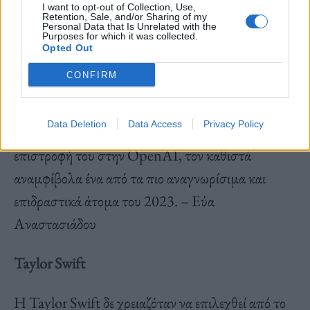
I want to opt-out of Collection, Use,
ήταν η χρονιά που άρχισαν να παίρνουν την
Retention, Sale, and/or Sharing of my
Personal Data that Is Unrelated with the
Purposes for which it was collected.
τεχνητή νοημοσύνη στα σοβαρά». Η επιτυχία του
Opted Out
εργαλείου που δημιούργησε σε συνδυασμό με την
CONFIRM
αναταραχή που δημιουργήθηκε στη Silicon Valley
με τη απόλυσή του από την OpenAΙ, την
Data Deletion
Data Access
Privacy Policy
πρόσληψή του από τη Microsoft και την
επιστροφή του στην OpenAΙ, τον καθιστά
αναμφίβολα ένα από τα πιο αναγνωρίσιμα και
επιδραστικά άτομα του 2023. – Εύα
Αναστασιάδου
Taylor Swift
Η Taylor Swift δε χρειαζόταν να επιλεχθεί από το