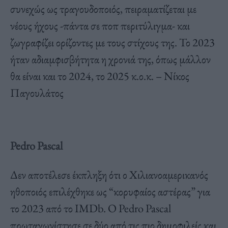
συνεχώς ως τραγουδοποιός, πειραματίζεται με
νέους ήχους -πάντα σε ποπ περιτύλιγμα- και
ζωγραφίζει ορίζοντες με τους στίχους της. Το 2023
ήταν αδιαμφισβήτητα η χρονιά της, όπως μάλλον
θα είναι και το 2024, το 2025 κ.ο.κ. – Νίκος
Παγουλάτος
Pedro Pascal
Δεν αποτέλεσε έκπληξη ότι ο Χιλιανοαμερικανός
ηθοποιός επιλέχθηκε ως “κορυφαίος αστέρας” για
το 2023 από το IMDb. Ο Pedro Pascal
πρωταγωνίστησε σε δύο από τις πιο δημοφιλείς και