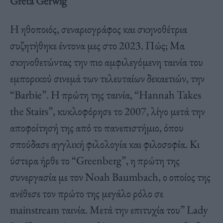
Greta Gerwig
Η ηθοποιός, σεναριογράφος και σκηνοθέτρια
συζητήθηκε έντονα μες στο 2023. Πώς; Μα
σκηνοθετώντας την πιο αμφιλεγόμενη ταινία του
εμπορικού σινεμά των τελευταίων δεκαετιών, την
“Barbie”. Η πρώτη της ταινία, “Hannah Takes
the Stairs”, κυκλοφόρησε το 2007, λίγο μετά την
αποφοίτησή της από το πανεπιστήμιο, όπου
σπούδασε αγγλική φιλολογία και φιλοσοφία. Κι
ύστερα ήρθε το “Greenberg”, η πρώτη της
συνεργασία με τον Noah Baumbach, ο οποίος της
ανέθεσε τον πρώτο της μεγάλο ρόλο σε
mainstream ταινία. Μετά την επιτυχία του” Lady