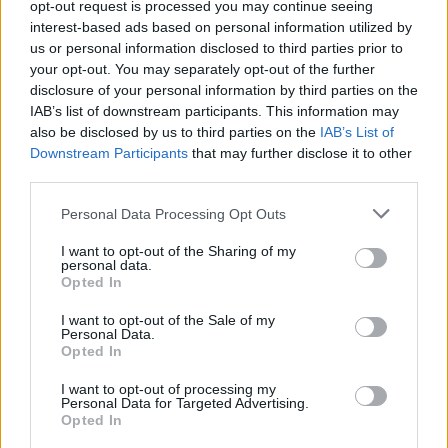
opt-out request is processed you may continue seeing
interest-based ads based on personal information utilized by
us or personal information disclosed to third parties prior to
your opt-out. You may separately opt-out of the further
Sam Altman
disclosure of your personal information by third parties on the
IAB’s list of downstream participants. This information may
also be disclosed by us to third parties on the
IAB’s List of
Ο 36χρονος εκατομμυριούχος CEO της OpenAI
Downstream Participants
that may further disclose it to other
-ίσως της μεγαλύτερης εταιρείας στον τομέα της
third parties.
τεχνητής νοημοσύνης παγκοσμίως-, είναι ένα από
Personal Data Processing Opt Outs
τα πιο επιδραστικά άτομα στον χώρο της
I want to opt-out of the Sharing of my
personal data.
επιχειρηματικότητας, της έρευνας και της
Opted In
επιστήμης. Ο αντίκτυπος του chatbot και του
I want to opt-out of the Sale of my
Personal Data.
διαδόχου του, του GPT-4, ήταν καθοριστικός, τόσο
Opted In
για τον ίδιο και την εταιρεία του όσο και για
I want to opt-out of processing my
ολόκληρο τον κόσμο. Όπως άλλωστε και ο ίδιος
Personal Data for Targeted Advertising.
Opted In
έχει δηλώσει «Για πολλούς ανθρώπους, το 2023