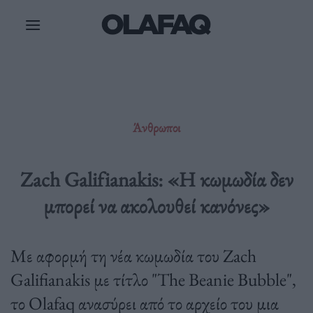
Μετάβαση
στο
περιεχόμενο
Άνθρωποι
Zach Galifianakis: «Η κωμωδία δεν
μπορεί να ακολουθεί κανόνες»
Με αφορμή τη νέα κωμωδία του Zach
Galifianakis με τίτλο "The Beanie Bubble",
το Olafaq ανασύρει από το αρχείο του μια