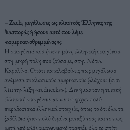
– Ζach, μεγάλωσες ως κλασικός Έλληνας της
διασποράς ή ήσουν αυτό που λέμε
«αμερικανοθρεμμένος»;
Η οικογένειά μου ήταν η μόνη ελληνική οικογένεια
στη μικρή πόλη που ζούσαμε, στην Νότια
Καρολίνα. Οπότε καταλαβαίνεις πως μεγάλωσα
ανάμεσα σε κλασικούς αμερικανούς βλάχους (σ.σ:
λέει την λέξη «rednecks»)
.
Δεν ήμασταν η τυπική
ελληνική οικογένεια, αν και υπήρχαν πολύ
παραδοσιακά ελληνικά στοιχεία, όπως το ότι όλα τα
ξαδέλφια ήταν πολύ δεμένα μεταξύ τους και το πως,
μετά από κάθε οικογενειακό τραπέζι, όλο το σπίτι