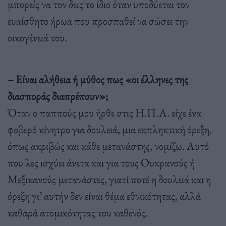
μπορείς να τον δεις το ίδιο όταν υποδύεται τον
ευαίσθητο ήρωα που προσπαθεί να σώσει την
οικογένειά του.
– Είναι αλήθεια ή μύθος πως «οι έλληνες της
διασποράς διαπρέπουν»;
Όταν ο παππούς μου ήρθε στις Η.Π.Α. είχε ένα
φοβερό κίνητρο για δουλειά, μια εκπληκτική όρεξη,
όπως ακριβώς και κάθε μετανάστης, νομίζω. Αυτό
που λες ισχύει άνετα και για τους Ουκρανούς ή
Μεξικανούς μετανάστες, γιατί ποτέ η δουλειά και η
όρεξη γι’ αυτήν δεν είναι θέμα εθνικότητας, αλλά
καθαρά ατομικότητας του καθενός.