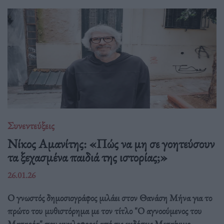
Συνεντεύξεις
Νίκος Αμανίτης: «Πώς να μη σε γοητεύσουν
τα ξεχασμένα παιδιά της ιστορίας;»
26.01.26
Ο γνωστός δημοσιογράφος μιλάει στον Θανάση Μήνα για το
πρώτο του μυθιστόρημα με τον τίτλο "Ο αγνοούμενος του
Ματαρόα" που κυκλοφορεί από τις εκδόσεις Μεταίχμιο.