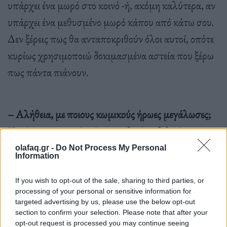
υπάρχει ένα μωρό στο κοινό -ή, ακόμη καλύτερα, αν
υπάρχει ένα μεθυσμένο μωρό κάπου από κάτω σου
.
Δεν ξέρεις πως θα ανταποκριθούν όλοι αυτοί, οπότε
κυρίως χρησιμοποιώ δοκιμασμένα αστεία που ξέρω
πως πάντα πιάνουν.
– Αλήθεια, με ποιους κωμικούς ήρωες μεγάλωσες;
Κυρίως την οικογένειά μου: ειδικά ο αδελφός και η
αδελφή μου είναι ξεκαρδιστικοί.
olafaq.gr -
Do Not Process My Personal
Information
If you wish to opt-out of the sale, sharing to third parties, or
– Πώς καταπολεμάς το άγχος σου πριν βγεις στη
processing of your personal or sensitive information for
targeted advertising by us, please use the below opt-out
σκηνή μπροστά σε τόσο κόσμο;
section to confirm your selection. Please note that after your
Με ένα ποτήρι κρασί και ένα μπολ φράουλες, το
opt-out request is processed you may continue seeing