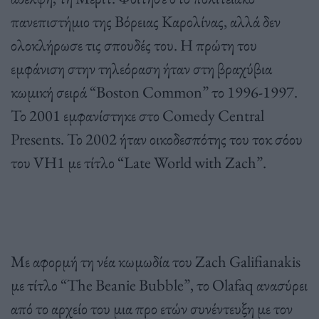
πανεπιστήμιο της Βόρειας Καρολίνας, αλλά δεν
ολοκλήρωσε τις σπουδές του. Η πρώτη του
εμφάνιση στην τηλεόραση ήταν στη βραχύβια
κωμική σειρά “Boston Common” το 1996-1997.
Το 2001 εμφανίστηκε στο Comedy Central
Presents. Το 2002 ήταν οικοδεσπότης του τοκ σόου
του VH1 με τίτλο “Late World with Zach”.
Με αφορμή τη νέα κωμωδία του Zach Galifianakis
με τίτλο “The Beanie Bubble”, το Olafaq ανασύρει
από το αρχείο του μια προ ετών συνέντευξη με τον