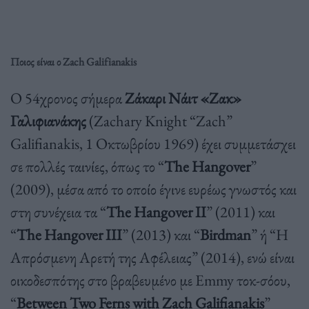
Ποιος είναι ο Zach Galifianakis
Ο 54χρονος σήμερα
Ζάκαρι Νάιτ «Ζακ»
Γαλιφιανάκης
(Zachary Knight “Zach”
Galifianakis, 1 Οκτωβρίου 1969) έχει συμμετάσχει
σε πολλές ταινίες, όπως το “
The Hangover
”
(2009), μέσα από το οποίο έγινε ευρέως γνωστός και
στη συνέχεια τα “
The Hangover II
” (2011) και
“
The Hangover III
” (2013) και “
Birdman
” ή “Η
Απρόσμενη Αρετή της Αφέλειας” (2014), ενώ είναι
οικοδεσπότης στο βραβευμένο με Emmy τοκ-σόου,
“
Between Two Ferns with Zach Galifianakis
”