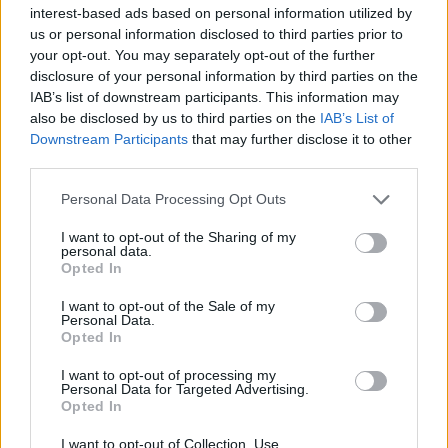
interest-based ads based on personal information utilized by
μυαλό μου μπορεί και έρχεται στα ίσια του. Όταν
us or personal information disclosed to third parties prior to
ξεκινούσα την καριέρα μου, τα δόντια μου συνήθιζαν
your opt-out. You may separately opt-out of the further
disclosure of your personal information by third parties on the
να τρίζουν και να ιδρώνουν απ’ την αγωνία.
IAB’s list of downstream participants. This information may
also be disclosed by us to third parties on the
IAB’s List of
Downstream Participants
that may further disclose it to other
third parties.
Personal Data Processing Opt Outs
I want to opt-out of the Sharing of my
personal data.
Opted In
I want to opt-out of the Sale of my
Personal Data.
Opted In
I want to opt-out of processing my
Personal Data for Targeted Advertising.
Opted In
I want to opt-out of Collection, Use,