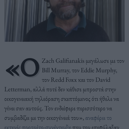
«Ο
Zach Galifianakis μεγάλωσε με τον
Bill Murray, τον Eddie Murphy,
τον Redd Foxx και τον David
Letterman, αλλά ποτέ δεν κάθισε μπροστά στην
οικογενειακή τηλεόραση σκεπτόμενος ότι ήθελε να
γίνει σαν αυτούς. Τον ενδιέφερε περισσότερο να
συμβαδίζει με την οικογένειά του»,
αναφέρει το
εκτενές πορτρέτο-συνέντευξη
που του επεφύλαξαν