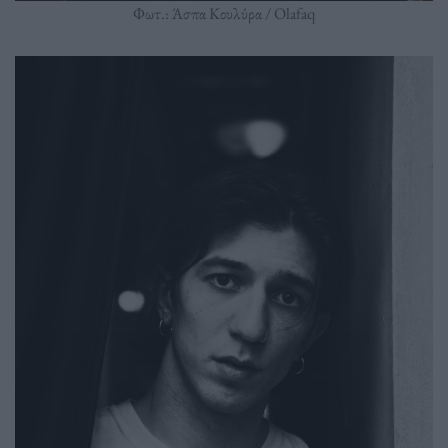
Φωτ.: Άσπα Κουλύρα / Olafaq