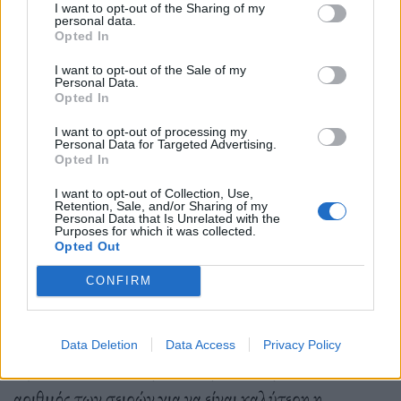
ελληνική τηλεόραση βρίσκεται σε ένα καλό επίπεδο
I want to opt-out of the Sharing of my
personal data.
Opted In
ποιοτικά. Έχουν αρχίσει ήδη και μειώνονται, ελπίζω
να μειωθούν όλο και περισσότερο. Κάποια περίοδο
I want to opt-out of the Sale of my
Personal Data.
είχαμε περισσότερα ριάλιτι από ότι σειρές. Τώρα
Opted In
αρχίζει και αλλάζει αυτό, έχουμε περισσότερες σειρές
I want to opt-out of processing my
Personal Data for Targeted Advertising.
από ριάλιτι. Και κάνουν και καλύτερα νούμερα –
Opted In
έστω και οριακά. Δηλαδή, από εποχές που το
I want to opt-out of Collection, Use,
Retention, Sale, and/or Sharing of my
Survivor και το GNTM έκαναν 40% και 50%, τώρα
Personal Data that Is Unrelated with the
Purposes for which it was collected.
τα νούμερα τους έχουν πέσει. Το ότι οι σειρές κάνουν
Opted Out
τα ίδια ή και υψηλότερα νούμερα από τα ριάλιτι είναι
CONFIRM
σίγουρα θετικό. Βέβαια, φέτος έχουμε φτάσει στο
άλλο άκρο και παίζονται 47-50 τηλεοπτικές σειρές
Data Deletion
Data Access
Privacy Policy
την ίδια σεζόν. Θεωρώ ότι πρέπει να μειωθεί ο
αριθμός των σειρών για να είναι καλύτερη η