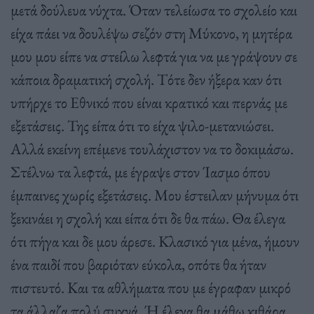
μετά δούλευα νύχτα. Όταν τελείωσα το σχολείο και
είχα πάει να δουλέψω σεζόν στη Μύκονο, η μητέρα
μου μου είπε να στείλω λεφτά για να με γράψουν σε
κάποια δραματική σχολή. Τότε δεν ήξερα καν ότι
υπήρχε το Εθνικό που είναι κρατικό και περνάς με
εξετάσεις. Της είπα ότι το είχα ψιλο-μετανιώσει.
Αλλά εκείνη επέμενε τουλάχιστον να το δοκιμάσω.
Στέλνω τα λεφτά, με έγραψε στον Ίασμο όπου
έμπαινες χωρίς εξετάσεις. Μου έστειλαν μήνυμα ότι
ξεκινάει η σχολή και είπα ότι δε θα πάω. Θα έλεγα
ότι πήγα και δε μου άρεσε. Κλασικό για μένα, ήμουν
ένα παιδί που βαριόταν εύκολα, οπότε θα ήταν
πιστευτό. Και τα αθλήματα που με έγραφαν μικρό
τα άλλαζα πολύ συχνά. Ή έλεγα θα μάθω κιθάρα,