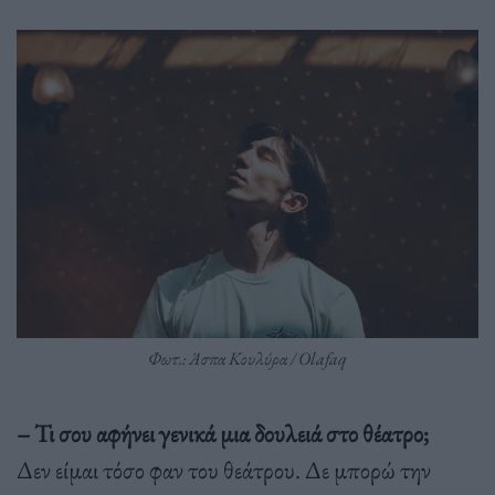
Φωτ.: Άσπα Κουλύρα / Olafaq
– Τι σου αφήνει γενικά μια δουλειά στο θέατρο;
Δεν είμαι τόσο φαν του θεάτρου. Δε μπορώ την