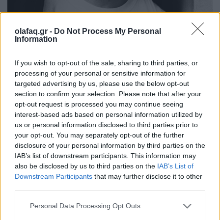
olafaq.gr -
Do Not Process My Personal
Information
If you wish to opt-out of the sale, sharing to third parties, or
processing of your personal or sensitive information for
targeted advertising by us, please use the below opt-out
section to confirm your selection. Please note that after your
opt-out request is processed you may continue seeing
interest-based ads based on personal information utilized by
Φωτ.: Άσπα Κουλύρα / Olafaq
us or personal information disclosed to third parties prior to
your opt-out. You may separately opt-out of the further
disclosure of your personal information by third parties on the
IAB’s list of downstream participants. This information may
– Πώς έχεις δει την τηλεόραση να εξελίσσεται τα
also be disclosed by us to third parties on the
IAB’s List of
τελευταία χρόνια; Βλέπουμε περισσότερη
Downstream Participants
that may further disclose it to other
third parties.
μυθοπλασία, περισσότερες παραγωγες.
Personal Data Processing Opt Outs
Πρέπει να κοπούν τα ριάλιτι για να πούμε ότι η