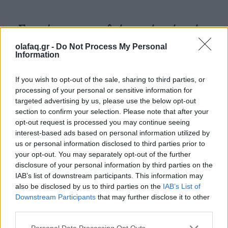
– Στην τέχνη σας, το ανθρώπινο σώμα είναι τόσο
καμβάς όσο και εργαλείο. Πώς αντιλαμβάνεστε
olafaq.gr -
Do Not Process My Personal
Information
τον ρόλο του σώματος στην καλλιτεχνική
δημιουργία;
If you wish to opt-out of the sale, sharing to third parties, or
processing of your personal or sensitive information for
Όλα ξεκινούν από το σώμα και τελειώνουν με το
targeted advertising by us, please use the below opt-out
σώμα.
section to confirm your selection. Please note that after your
opt-out request is processed you may continue seeing
interest-based ads based on personal information utilized by
us or personal information disclosed to third parties prior to
– Επιστρέφετε στην Αθήνα δύο χρόνια μετά την
your opt-out. You may separately opt-out of the further
disclosure of your personal information by third parties on the
πρώτη σας εμφάνιση. Τι σας άφησε η πρώτη σας
IAB’s list of downstream participants. This information may
επαφή με το ελληνικό κοινό και τι διαφορετικό να
also be disclosed by us to third parties on the
IAB’s List of
Downstream Participants
that may further disclose it to other
περιμένουμε αυτή τη φορά;
third parties.
To παρόν έργο δεν έχει ξαναπαρουσιαστεί στην
Personal Data Processing Opt Outs