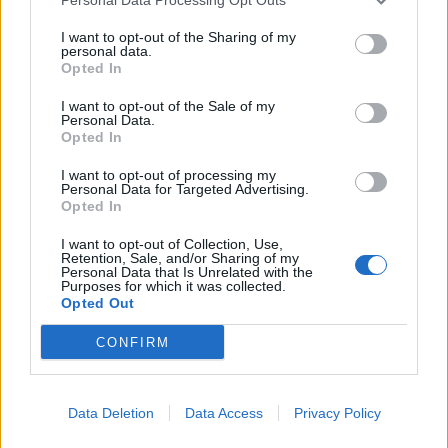
Αθήνα. Αγαπώ το Ελληνικό κοινό όπως και τους
I want to opt-out of the Sharing of my
καλλιτέχνες που γνωρίζω κάθε χρόνο στα
personal data.
Opted In
εργαστήρια μου στην Ελλάδα και αυτός είναι ένας
I want to opt-out of the Sale of my
από τους λόγους που αποφασίσαμε με την Μαρία
Personal Data.
Opted In
Λάππα που είναι η σύνδεσμός μου στην Ελλάδα,
I want to opt-out of processing my
να ανταποκριθούμε στο κάλεσμα του θεάτρου
Personal Data for Targeted Advertising.
Opted In
Nous με την συνέχεια του “Transfiguration” που
I want to opt-out of Collection, Use,
είναι το “Hybridation”.
Retention, Sale, and/or Sharing of my
Personal Data that Is Unrelated with the
Purposes for which it was collected.
Opted Out
– Η performance είναι μια εφήμερη τέχνη, ενώ η
CONFIRM
γλυπτική έχει κάτι πιο μόνιμο. Πώς
αντιλαμβάνεστε τον ρόλο του χρόνου στις
Data Deletion
Data Access
Privacy Policy
διαφορετικές μορφές τέχνης που υπηρετείτε;