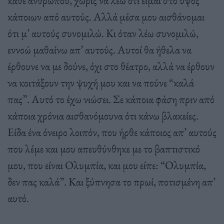
κάθε ανθρώπου, χωρίς να λέω ότι είµαι στο ύψος
κάποιων από αυτούς. Αλλά µέσα µου αισθάνοµαι
ότι µ’ αυτούς συνοµιλώ. Κι όταν λέω συνοµιλώ,
εννοώ µαθαίνω απ’ αυτούς. Αυτοί θα ήθελα να
έρθουνε να µε δούνε, όχι στο θέατρο, αλλά να έρθουν
να κοιτάξουν την ψυχή µου και να πούνε “καλά
πας”. Αυτό το έχω νιώσει. Σε κάποια φάση πριν από
κάποια χρόνια αισθανόµουνα ότι κάνω βλακείες.
Είδα ένα όνειρο λοιπόν, που ήρθε κάποιος απ’ αυτούς
που λέµε και µου απευθύνθηκε µε το βαπτιστικό
µου, που είναι Ολυµπία, και µου είπε: “Ολυµπία,
δεν πας καλά”. Και ξύπνησα το πρωί, ποτισµένη απ’
αυτό.