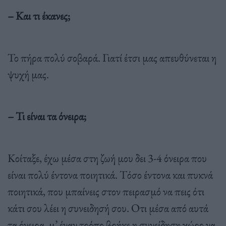
– Και τι έκανες;
Το πήρα πολύ σοβαρά. Γιατί έτσι µας απευθύνεται η
ψυχή µας.
– Τι είναι τα όνειρα;
Κοίταξε, έχω µέσα στη ζωή µου δει 3-4 όνειρα που
είναι πολύ έντονα ποιητικά. Τόσο έντονα και πυκνά
ποιητικά, που µπαίνεις στον πειρασµό να πεις ότι
κάτι σου λέει η συνειδησή σου. Οτι µέσα από αυτά
τα όνειρα, µ’ έναν τρόπο βρήκε η συνείδηση χώρο να