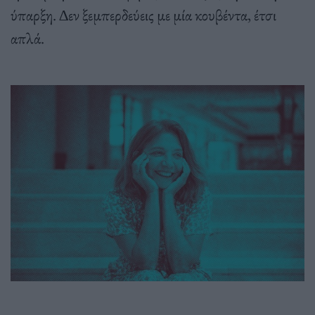
ύπαρξη. ∆εν ξεµπερδεύεις µε µία κουβέντα, έτσι
απλά.