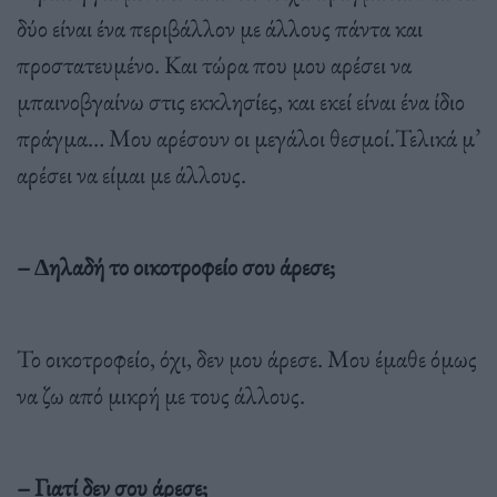
δύο είναι ένα περιβάλλον µε άλλους πάντα και
προστατευµένο. Και τώρα που µου αρέσει να
µπαινοβγαίνω στις εκκλησίες, και εκεί είναι ένα ίδιο
πράγµα… Μου αρέσουν οι µεγάλοι θεσµοί.Τελικά µ’
αρέσει να είµαι µε άλλους.
– ∆ηλαδή το οικοτροφείο σου άρεσε;
Το οικοτροφείο, όχι, δεν µου άρεσε. Μου έµαθε όµως
να ζω από µικρή µε τους άλλους.
– Γιατί δεν σου άρεσε;