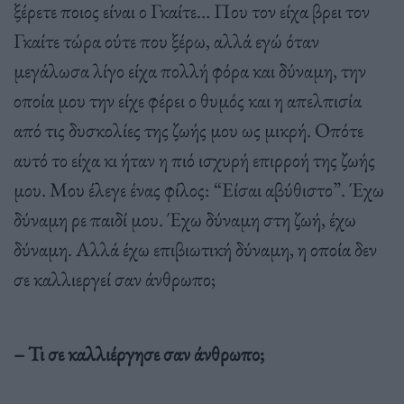
ξέρετε ποιος είναι ο Γκαίτε… Που τον είχα βρει τον
Γκαίτε τώρα ούτε που ξέρω, αλλά εγώ όταν
µεγάλωσα λίγο είχα πολλή φόρα και δύναµη, την
οποία µου την είχε φέρει ο θυµός και η απελπισία
από τις δυσκολίες της ζωής µου ως µικρή. Οπότε
αυτό το είχα κι ήταν η πιό ισχυρή επιρροή της ζωής
µου. Μου έλεγε ένας φίλος: “Είσαι αβύθιστο”. Έχω
δύναµη ρε παιδί µου. Έχω δύναµη στη ζωή, έχω
δύναµη. Αλλά έχω επιβιωτική δύναµη, η οποία δεν
σε καλλιεργεί σαν άνθρωπο;
– Τι σε καλλιέργησε σαν άνθρωπο;