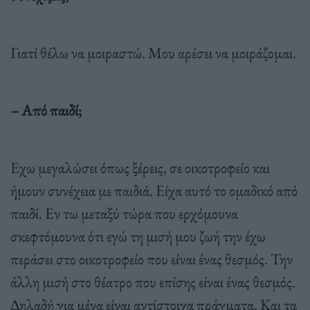
Γιατί θέλω να µοιραστώ. Μου αρέσει να µοιράζοµαι.
– Από παιδί;
Εχω µεγαλώσει όπως ξέρεις, σε οικοτροφείο και
ήµουν συνέχεια µε παιδιά. Είχα αυτό το οµαδικό από
παιδί. Εν τω µεταξύ τώρα που ερχόµουνα
σκεφτόµουνα ότι εγώ τη µισή µου ζωή την έχω
περάσει στο οικοτροφείο που είναι ένας θεσµός. Την
άλλη µισή στο θέατρο που επίσης είναι ένας θεσµός.
∆ηλαδή για µένα είναι αντίστοιχα πράγµατα. Και τα