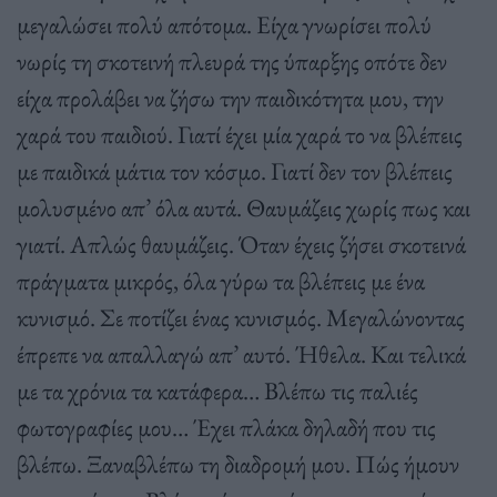
µεγαλώσει πολύ απότοµα. Είχα γνωρίσει πολύ
νωρίς τη σκοτεινή πλευρά της ύπαρξης οπότε δεν
είχα προλάβει να ζήσω την παιδικότητα µου, την
χαρά του παιδιού. Γιατί έχει µία χαρά το να βλέπεις
µε παιδικά µάτια τον κόσµο. Γιατί δεν τον βλέπεις
µολυσµένο απ’ όλα αυτά. Θαυµάζεις χωρίς πως και
γιατί. Απλώς θαυµάζεις. Όταν έχεις ζήσει σκοτεινά
πράγµατα µικρός, όλα γύρω τα βλέπεις µε ένα
κυνισµό. Σε ποτίζει ένας κυνισµός. Μεγαλώνοντας
έπρεπε να απαλλαγώ απ’ αυτό. Ήθελα. Και τελικά
µε τα χρόνια τα κατάφερα… Βλέπω τις παλιές
φωτογραφίες µου… Έχει πλάκα δηλαδή που τις
βλέπω. Ξαναβλέπω τη διαδροµή µου. Πώς ήµουν