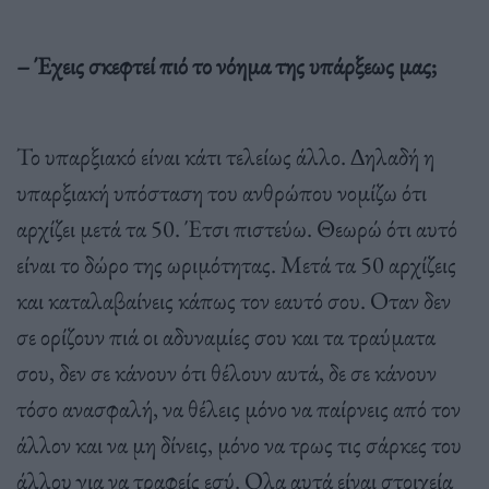
– Έχεις σκεφτεί πιό το νόηµα της υπάρξεως µας;
Το υπαρξιακό είναι κάτι τελείως άλλο. ∆ηλαδή η
υπαρξιακή υπόσταση του ανθρώπου νοµίζω ότι
αρχίζει µετά τα 50. Έτσι πιστεύω. Θεωρώ ότι αυτό
είναι το δώρο της ωριµότητας. Μετά τα 50 αρχίζεις
και καταλαβαίνεις κάπως τον εαυτό σου. Οταν δεν
σε ορίζουν πιά οι αδυναµίες σου και τα τραύµατα
σου, δεν σε κάνουν ότι θέλουν αυτά, δε σε κάνουν
τόσο ανασφαλή, να θέλεις µόνο να παίρνεις από τον
άλλον και να µη δίνεις, µόνο να τρως τις σάρκες του
άλλου για να τραφείς εσύ. Ολα αυτά είναι στοιχεία