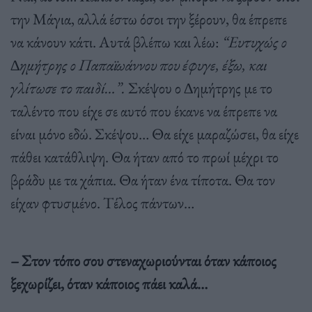
την Μάγια, αλλά έστω όσοι την ξέρουν, θα έπρεπε
να κάνουν κάτι. Αυτά βλέπω και λέω:
“Ευτυχώς ο
∆ηµήτρης ο Παπαϊωάννου που έφυγε, έξω, και
γλίτωσε το παιδί…”.
Σκέψου ο ∆ηµήτρης µε το
ταλέντο που είχε σε αυτό που έκανε να έπρεπε να
είναι µόνο εδώ. Σκέψου… Θα είχε µαραζώσει, θα είχε
πάθει κατάθλιψη. Θα ήταν από το πρωί µέχρι το
βράδυ µε τα χάπια. Θα ήταν ένα τίποτα. Θα τον
είχαν φτυσµένο. Τέλος πάντων…
– Στον τόπο σου στεναχωριούνται όταν κάποιος
ξεχωρίζει, όταν κάποιος πάει καλά…