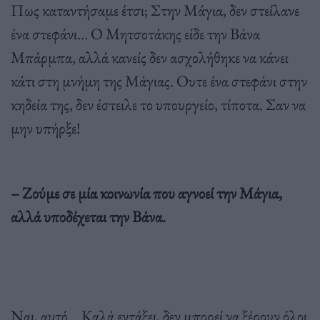
Πως καταντήσαµε έτσι; Στην Μάγια, δεν στείλανε
ένα στεφάνι… Ο Μητσοτάκης είδε την Βάνα
Μπάρµπα, αλλά κανείς δεν ασχολήθηκε να κάνει
κάτι στη µνήµη της Μάγιας. Ουτε ένα στεφάνι στην
κηδεία της, δεν έστειλε το υπουργείο, τίποτα. Σαν να
µην υπήρξε!
– Ζούµε σε µία κοινωνία που αγνοεί την Μάγια,
αλλά υποδέχεται την Βάνα.
Ναι, αυτό… Καλά εντάξει, δεν µπορεί να ξέρουν όλοι