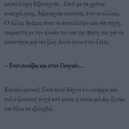
µεγαλύτερη δεξιοτεχνία… Γιατί µε τα χρόνια
ενασχόλησης, δεξιοτεχνία αποκτάς, έτσι κι αλλιώς.
Ο άλλος δρόµος είναι να ανακαλύψει µία νέα πηγή,
ταιριαστή µε την ηλικία του και την φάση του γιά να
αποκτήσει µιά νέα ζωή. Αυτό έγινε στον Γέιτς.
– Ετσι συνέβει και στον Γκογκέν…
Καταπληκτικό! Γιατί αυτό δείχνει ότι υπάρχει µία
πολύ ζωντανή ψυχή από µέσα, η οποία µιλάει, ζητάει
και θέλει να εξελιχθεί.