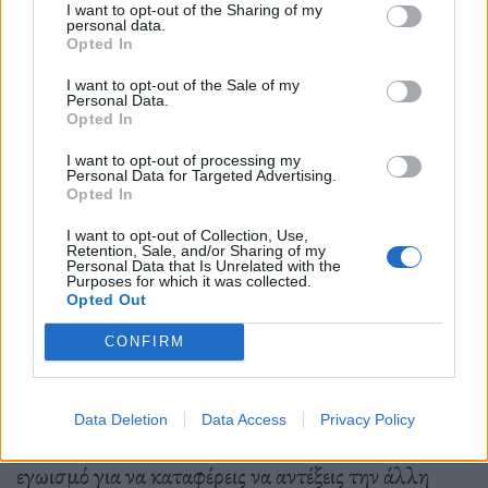
πούµε, που είναι πολύ θετικά και κάνουν την ζωή
I want to opt-out of the Sharing of my
personal data.
µου πιό εύκολη.
Opted In
I want to opt-out of the Sale of my
Personal Data.
Opted In
– Αντέχεις να ζεις µε µιά άλλη ύπαρξη;
I want to opt-out of processing my
Personal Data for Targeted Advertising.
Opted In
Κοίταξε, αυτό είναι µεγάλη κουβέντα.
I want to opt-out of Collection, Use,
Retention, Sale, and/or Sharing of my
Personal Data that Is Unrelated with the
Purposes for which it was collected.
Opted Out
– Για να πάµε στη µεγάλη κουβέντα… (γέλια)
CONFIRM
Κοινωνικά την αντέχω. Το άλλο, το καθηµερινό,
Data Deletion
Data Access
Privacy Policy
είναι αγώνας. ∆εν είναι εύκολο, είναι πάλη µε τον
εγωισµό για να καταφέρεις να αντέξεις την άλλη