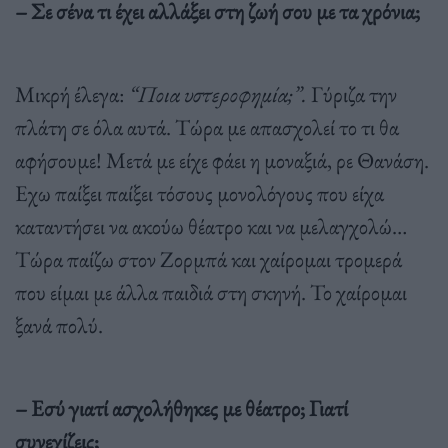
– Σε σένα τι έχει αλλάξει στη ζωή σου µε τα χρόνια;
Μικρή έλεγα:
“Ποια υστεροφηµία;”.
Γύριζα την
πλάτη σε όλα αυτά. Τώρα µε απασχολεί το τι θα
αφήσουµε! Μετά µε είχε φάει η µοναξιά, ρε Θανάση.
Εχω παίξει παίξει τόσους µονολόγους που είχα
καταντήσει να ακούω θέατρο και να µελαγχολώ…
Τώρα παίζω στον Ζορµπά και χαίροµαι τροµερά
που είµαι µε άλλα παιδιά στη σκηνή. Το χαίροµαι
ξανά πολύ.
– Εσύ γιατί ασχολήθηκες µε θέατρο; Γιατί
συνεχίζεις;