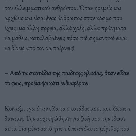
του ελλειµµατικού ανθρώπου. Όταν ηρεµείς και
αρχίζεις και είσαι ένας άνθρωπος στον κόσµο που
έχεις µιά άλλη πορεία, αλλά χρέη, άλλα πράγµατα
να µάθεις, καταλαβαίνεις πόσο πιό σηµαντικό είναι
να δίνεις από τον να παίρνεις!
– Από τα σκοτάδια της παιδικής ηλικίας, όταν είδαν
το φως, προέκυψε κάτι ενδιαφέρον;
Κοίταξε, εγω όταν είδα τα σκοτάδια µου, µου δώσανε
δύναµη. Την αρχική ώθηση για ζωή µου την έδωσε
αυτό. Για µένα αυτό ήτανε ένα απόλυτο µέγεθος που