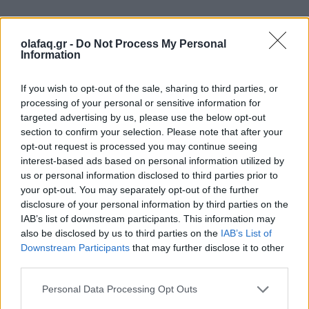
– Σε εχει καθορίσει αρνητικά, η ζωή στο οικοτροφείο;
olafaq.gr -
Do Not Process My Personal
Information
Μου έχει αφήσει όµως και µερικά καλά πράγµατα.
If you wish to opt-out of the sale, sharing to third parties, or
processing of your personal or sensitive information for
targeted advertising by us, please use the below opt-out
section to confirm your selection. Please note that after your
– Όπως;
opt-out request is processed you may continue seeing
interest-based ads based on personal information utilized by
us or personal information disclosed to third parties prior to
your opt-out. You may separately opt-out of the further
Είµαι πολύ ανεκτική. ∆ηλαδή στην συναναστροφή
disclosure of your personal information by third parties on the
µε τους άλλους δεν έχω κολλήµατα… Μπορώ αν
IAB’s list of downstream participants. This information may
also be disclosed by us to third parties on the
IAB’s List of
νυστάξω και είµαι σε µια παρέα που µιλάνε µεταξύ
Downstream Participants
that may further disclose it to other
third parties.
τους, εγώ να πέσω στο καναπέ, να γείρω και να
κοιµηθώ. Επίσης δεν σιχαίνοµαι. Έχω αυτά ας
Personal Data Processing Opt Outs