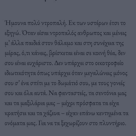
Ήµουνα πολύ ντροπαλή. Εκ των υστέρων έτσι το
εξηγώ. Όταν είσαι ντροπαλός ανθρωπος και µένεις
µ’ άλλα παιδιά στον θάλαµο και στη συνέχεια της
µέρας, ό,τι κάνεις, βρίσκεται είναι σε κοινή θέα, δεν
σου είναι ευχάριστο. ∆εν υπάρχει στο οικοτροφείο
ιδιωτικότητα όπως υπάρχει όταν µεγαλώνεις µόνος
σου σ’ ένα σπίτι µε το δωµάτιό σου, µε τους γονείς
σου και όλα αυτά. Να φανταστείς, τα σεντόνια µας
και τα µαξιλάρια µας – µέχρι πρόσφατα τα είχα
κρατήσει και τα χάζευα – είχαν επάνω κεντηµένα τα
ονόµατα µας. Για να τα ξεχωρίζουν στο πλυντήριο.