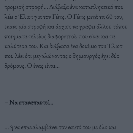
τροµερή στροφή… ∆ιάβαζα ένα καταπληκτικό που
λέει ο Έλιοτ για τον Γέιτς. Ο Γέιτς µετά τα 60 του,
έκανε µία στροφή και άρχισε να γράφει άλλου τύπου
ποιήµατα τελείως διαφορετικά, που είναι και τα
καλύτερα του. Και διάβασα ένα δοκίµιο του Έλιοτ
που λέει ότι µεγαλώνοντας ο δηµιουργός έχει δύο
δρόµους. Ο ένας είναι…
– Να επαναπαυτεί…
… ή να επαναλαµβάνει τον εαυτό του µε όλο και