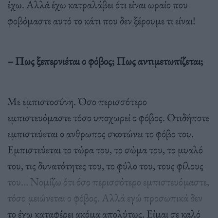
έχω. Αλλά έχω κατραλάβει ότι είναι ωραίο που
φοβόµαστε αυτό το κάτι που δεν ξέρουµε τι είναι!
– Πως ξεπερνιέται ο φόβος; Πως αντιµετωπίζεται;
Με εµπιστοσύνη. Όσο περισσότερο
εµπιστευόµαστε τόσο υποχωρεί ο φόβος. Οτιδήποτε
εµπιστεύεται ο ανθρωπος σκοτώνει το φόβο του.
Εµπιστεύεται το τώρα του, το σώµα του, το µυαλό
του, τις δυνατότητες του, το φύλο του, τους φίλους
του… Νοµίζω ότι όσο περισσότερο εµπιστευόµαστε,
τόσο µειώνεται ο φόβος. Αλλά εγώ προσωπικά δεν
το έχω καταφέρει ακόµα απολύτως. Είµαι σε καλό