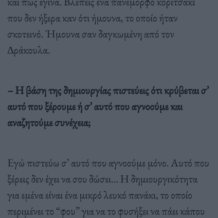
και πως έγινα. Βλέπεις ένα πανέµορφο κοριτσάκι
που δεν ήξερα καν ότι ήµουνα, το οποίο ήταν
σκοτεινό. Ήµουνα σαν δαγκωµένη από τον
∆ράκουλα.
– Η βάση της δηµιουργίας πιστεύεις ότι κρύβεται σ’
αυτό που ξέρουµε ή σ’ αυτό που αγνοούµε και
αναζητούµε συνέχεια;
Εγώ πιστεύω σ’ αυτό που αγνοούµε µόνο. Αυτό που
ξέρεις δεν έχει να σου δώσει… Η δηµιουργικότητα
για εµένα είναι ένα µικρό λευκό πανάκι, το οποίο
περιµένει το “φου” για να το φυσήξει να πάει κάπου