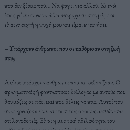
που δεν ξέρεις πού… Να φύγει για αλλού. Κι εγώ
ίσως γι’ αυτό να νοιώθω υπέροχα σε στιγµές που
είναι ανοιχτή η ψυχή µου και είµαι εν κινήσει.
– Υπάρχουν άνθρωποι που σε καθόρισαν στη ζωή
σου;
Ακόµα υπάρχουν ανθρωποι που µε καθορίζουν. Ο
πραγµατικός ή φανταστικός διάλογος µε αυτούς που
θαυµάζεις σε πάει εκεί που θέλεις να πας. Αυτοί που
σε επηρεάζουν είναι αυτοί στους οποίους αισθάνεσαι
ότι λογοδοτείς. Είναι η µυστική αδελφότητα του