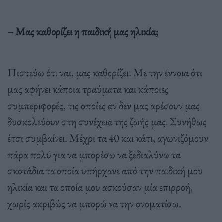
– Μας καθορίζει η παιδική µας ηλικία;
Πιστεύω ότι ναι, µας καθορίζει. Με την έννοια ότι
µας αφήνει κάποια τραύµατα και κάποιες
συµπεριφορές, τις οποίες αν δεν µας αρέσουν µας
δυσκολεύουν στη συνέχεια της ζωής µας. Συνήθως
έτσι συµβαίνει. Μέχρι τα 40 και κάτι, αγωνιζόµουν
πάρα πολύ για να µπορέσω να ξεδιαλύνω τα
σκοτάδια τα οποία υπήρχανε από την παιδική µου
ηλικία και τα οποία µου ασκούσαν µία επιρροή,
χωρίς ακριβώς να µπορώ να την ονοµατίσω.