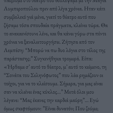
παίξουµε στο θέατρο που δουλέψαµε µε την Μάγια
Λυµπεροπούλου πριν από λίγα χρόνια. Ηταν κάτι
συµβολικό γιά µένα, γιατί το θέατρο αυτό που
ζήσαµε τόσα σπουδαία πράγµατα, κλείνει τώρα. Θα
το ανακαινίσουνε λένε, και θα κάνει γύρω στα πέντε
χρόνια να ξαναλειτουργήσει. Ζήτησα από τον
Λεµπέση: “Μπορώ να πω δυο λόγια στο τέλος της
παράστασης;” Συγκινήθηκα τροµερά. Είπα:
«Ήρθαµε σ’ αυτό το θέατρο, µ’ αυτό το κείµενο, τη
“Σονάτα του Σεληνόφωτος” που λέει ρηµάζουν οι
τοίχοι, για να το κλείσουµε. Σήµερα, για µας είναι
σαν να κλείνει ένας κύκλος…” Μετά όλοι µου
λέγανε: “Μας έκανες την καρδιά µαύρη”… Εγώ
όµως σκεφτόµουν: ”Είναι δυνατόν; Που ζούµε;