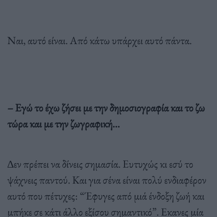
Ναι, αυτό είναι. Από κάτω υπάρχει αυτό πάντα.
– Εγώ το έχω ζήσει µε την δηµοσιογραφία και το ζω
τώρα και µε την ζωγραφική…
∆εν πρέπει να δίνεις σηµασία. Ευτυχώς κι εσύ το
ψάχνεις παντού. Και για σένα είναι πολύ ενδιαφέρον
αυτό που πέτυχες: “Έφυγες από µιά ένδοξη ζωή και
µπήκε σε κάτι άλλο εξίσου σηµαντικό”. Εκανες µία