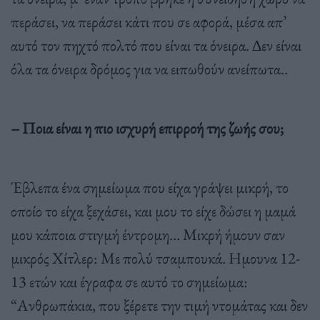
περάσει, να περάσει κάτι που σε αφορά, µέσα απ’
αυτό τον πηχτό πολτό που είναι τα όνειρα. ∆εν είναι
όλα τα όνειρα δρόµος για να ειπωθούν ανείπωτα..
– Ποια είναι η πιο ισχυρή επιρροή της ζωής σου;
Έβλεπα ένα σηµείωµα που είχα γράψει µικρή, το
οποίο το είχα ξεχάσει, και µου το είχε δώσει η µαµά
µου κάποια στιγµή έντροµη… Μικρή ήµουν σαν
µικρός Χίτλερ: Με πολύ τσαµπουκά. Hµουνα 12-
13 ετών και έγραφα σε αυτό το σηµείωµα:
“Ανθρωπάκια, που ξέρετε την τιµή ντοµάτας και δεν