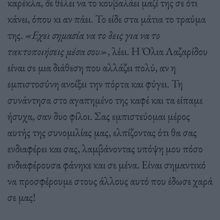
καρέκλα, δε θέλει να το κουβαλάει µαζί της σε ότι
κάνει, όπου κι αν πάει. Το είδε στα µάτια το τραύµα
της.
«Εχει σηµασία να το δεις για να το
τακτοποιήσεις µέσα σου»
, λέει. Η Όλια Λαζαρίδου
είναι σε µια διάθεση που αλλάζει πολύ, αν η
εµπιστοσύνη ανοίξει την πόρτα και φύγει. Τη
συνάντησα στο αγαπηµένο της καφέ και τα είπαµε
ήσυχα, σαν δυο φίλοι. Σας εµπιστεύοµαι µέρος
αυτής της συνοµιλίας µας, ελπίζοντας ότι θα σας
ενδιαφέρει και σας, λαµβάνοντας υπόψη µου πόσο
ενδιαφέρουσα φάνηκε και σε µένα. Είναι σηµαντικό
να προσφέρουµε στους άλλους αυτό που έδωσε χαρά
σε µας!