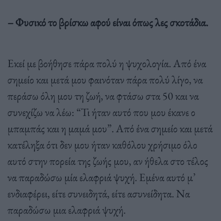
– Φυσικό το βρίσκω αφού είναι όπως λες σκοτάδια.
Εκεί µε βοήθησε πάρα πολύ η ψυχολογία. Από ένα
σηµείο και µετά µου φαινόταν πάρα πολύ λίγο, να
περάσω όλη µου τη ζωή, να φτάσω στα 50 και να
συνεχίζω να λέω: “Τι ήταν αυτό που µου έκανε ο
µπαµπάς και η µαµά µου”. Από ένα σηµείο και µετά
κατέληξα ότι δεν µου ήταν καθόλου χρήσιµο όλο
αυτό στην πορεία της ζωής µου, αν ήθελα στο τέλος
να παραδώσω µία ελαφριά ψυχή. Εµένα αυτό µ’
ενδιαφέρει, είτε συνειδητά, είτε ασυνείδητα. Να
παραδώσω µια ελαφριά ψυχή.