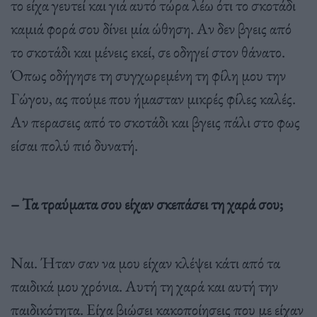
το είχα γευτεί και γιά αυτό τώρα λέω ότι το σκοτάδι
καµιά φορά σου δίνει µία ώθηση. Αν δεν βγεις από
το σκοτάδι και µένεις εκεί, σε οδηγεί στον θάνατο.
Όπως οδήγησε τη συγχωρεµένη τη φίλη µου την
Γώγου, ας πούµε που ήµασταν µικρές φίλες καλές.
Αν περασεις από το σκοτάδι και βγεις πάλι στο φως
είσαι πολύ πιό δυνατή.
– Τα τραύµατα σου είχαν σκεπάσει τη χαρά σου;
Ναι. Ήταν σαν να µου είχαν κλέψει κάτι από τα
παιδικά µου χρόνια. Αυτή τη χαρά και αυτή την
παιδικότητα. Είχα βιώσει κακοποίησεις που µε είχαν