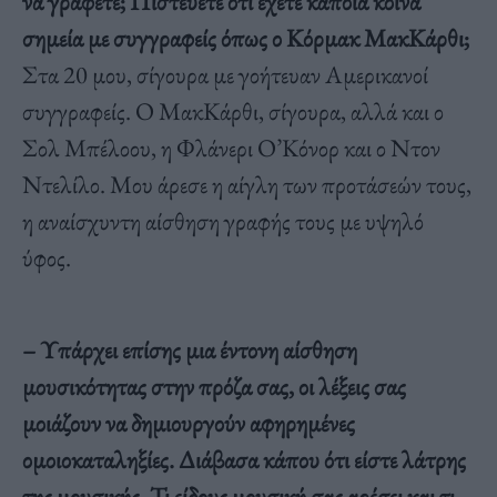
να γράφετε; Πιστεύετε ότι έχετε κάποια κοινά
σημεία με συγγραφείς όπως ο Κόρμακ ΜακΚάρθι;
Στα 20 μου, σίγουρα με γοήτευαν Αμερικανοί
συγγραφείς. Ο ΜακΚάρθι, σίγουρα, αλλά και ο
Σολ Μπέλοου, η Φλάνερι Ο’Κόνορ και ο Ντον
Ντελίλο. Μου άρεσε η αίγλη των προτάσεών τους,
η αναίσχυντη αίσθηση γραφής τους με υψηλό
ύφος.
– Υπάρχει επίσης μια έντονη αίσθηση
μουσικότητας στην πρόζα σας, οι λέξεις σας
μοιάζουν να δημιουργούν αφηρημένες
ομοιοκαταληξίες. Διάβασα κάπου ότι είστε λάτρης
της μουσικής. Τι είδους μουσική σας αρέσει και τι