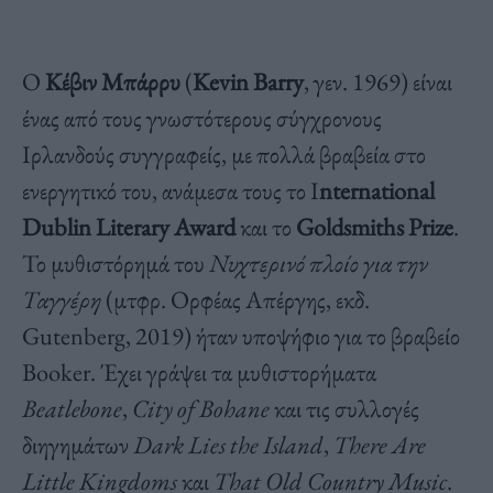
Ο
Κέβιν Μπάρρυ
(
Kevin Barry
, γεν. 1969) είναι
ένας από τους γνωστότερους σύγχρονους
Ιρλανδούς συγγραφείς, με πολλά βραβεία στο
ενεργητικό του, ανάμεσα τους το I
nternational
Dublin Literary Award
και το
Goldsmiths Prize
.
Το μυθιστόρημά του
Νυχτερινό πλοίο για την
Ταγγέρη
(μτφρ. Ορφέας Απέργης, εκδ.
Gutenberg, 2019) ήταν υποψήφιο για το βραβείο
Booker. Έχει γράψει τα μυθιστορήματα
Beatlebone
,
City
of
Bohane
και τις συλλογές
διηγημάτων
Dark
Lies
the
Island
,
There
Are
Little
Kingdoms
και
That
Old
Country
Music
.