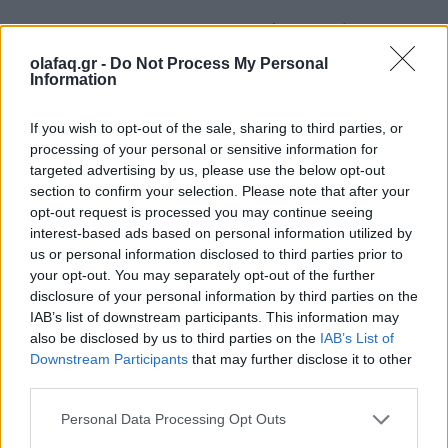
– Η ατμόσφαιρα της μικρής πόλης μου θύμισε
πόλεις στα σύνορα σε τηλεοπτικές σειρές όπως το
olafaq.gr -
Do Not Process My Personal
Information
Deadwood
ή σε ταινίες όπως το
McCabe
and
Mrs
Miller
του Robert Altman. Τα έχετε δει;
If you wish to opt-out of the sale, sharing to third parties, or
processing of your personal or sensitive information for
Και οι δύο θα αποτελούσαν ισχυρές επιρροές στο
targeted advertising by us, please use the below opt-out
έργο, μαζί με εκείνες τις σπουδαίες ταινίες του
section to confirm your selection. Please note that after your
opt-out request is processed you may continue seeing
Terrence Mallick από τη δεκαετία του 1970, το
interest-based ads based on personal information utilized by
us or personal information disclosed to third parties prior to
Badlands
και το
Days
of
Heaven
.
your opt-out. You may separately opt-out of the further
disclosure of your personal information by third parties on the
IAB’s list of downstream participants. This information may
also be disclosed by us to third parties on the
IAB’s List of
– Θα περιέγραφες το μυθιστόρημα ως
Downstream Participants
that may further disclose it to other
μεταμοντέρνο γουέστερν; ​​Σου αρέσει καταρχάς το
third parties.
γουέστερν ως λογοτεχνικό και κινηματογραφικό
Personal Data Processing Opt Outs
είδος;