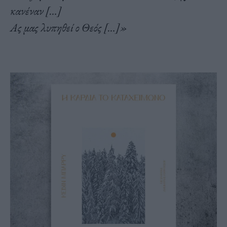
κανέναν […]
Ας μας λυπηθεί ο Θεός […]»