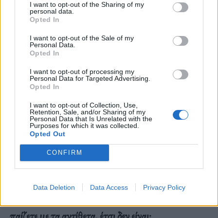
I want to opt-out of the Sharing of my
personal data.
Ως έφηβος, τη δεκαετία του 1980, ασχολήθηκα
Opted In
πολύ με τον κινηματογράφο και ιδιαίτερα μου
I want to opt-out of the Sale of my
άρεσε ο αμερικανικός ανεξάρτητος κινηματογράφος
Personal Data.
Opted In
της δεκαετίας του 1970, με σκηνοθέτες όπως ο
I want to opt-out of processing my
Όλτμαν, ο Μάλικ και ο Σαμ Πέκινπα. Το
Personal Data for Targeted Advertising.
Opted In
γουέστερν είναι ένα πολύ γενναιόδωρο μέσο – δίνει
I want to opt-out of Collection, Use,
στον συγγραφέα ή στον σκηνοθέτη τόση ορμή και
Retention, Sale, and/or Sharing of my
Personal Data that Is Unrelated with the
φυσικό ρυθμό.
Purposes for which it was collected.
Opted Out
CONFIRM
– Το ύφος της γραφής σας συνδυάζει την
ποιητικότητα και τον λυρισμό με την ακραία βία
Data Deletion
Data Access
Privacy Policy
και τις σκηνές άγριου ρεαλισμού. Σας αρέσει να
παίζετε με τα αντίθετα, έτσι δεν είναι;