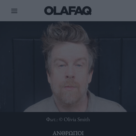
Μετάβαση
στο
περιεχόμενο
Φωτ.: © Olivia Smith
ΆΝΘΡΩΠΟΙ