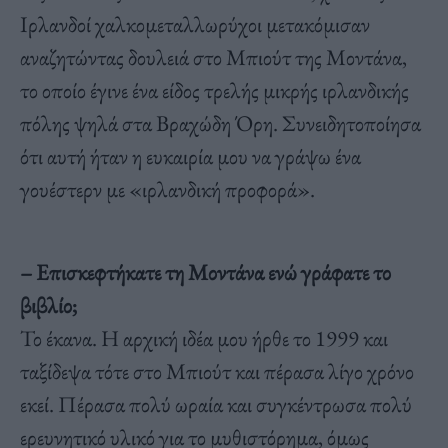
Ιρλανδοί χαλκομεταλλωρύχοι μετακόμισαν
αναζητώντας δουλειά στο Μπιούτ της Μοντάνα,
το οποίο έγινε ένα είδος τρελής μικρής ιρλανδικής
πόλης ψηλά στα Βραχώδη Όρη. Συνειδητοποίησα
ότι αυτή ήταν η ευκαιρία μου να γράψω ένα
γουέστερν με «ιρλανδική προφορά».
– Επισκεφτήκατε τη Μοντάνα ενώ γράφατε το
βιβλίο;
Το έκανα. Η αρχική ιδέα μου ήρθε το 1999 και
ταξίδεψα τότε στο Μπιούτ και πέρασα λίγο χρόνο
εκεί. Πέρασα πολύ ωραία και συγκέντρωσα πολύ
ερευνητικό υλικό για το μυθιστόρημα, όμως