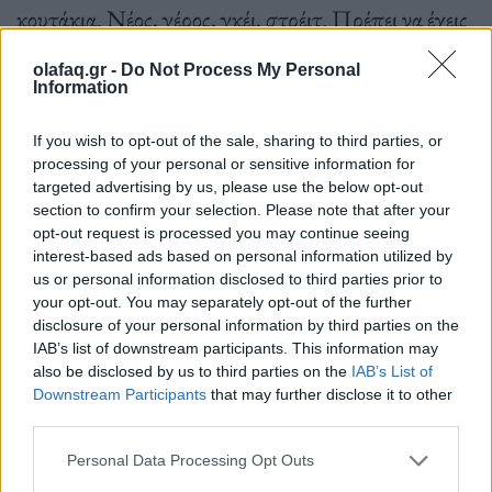
κουτάκια. Νέος, γέρος, γκέι, στρέιτ. Πρέπει να έχεις
μια ταμπέλα στο μέτωπο για να κινηθείς. Γιατί;
olafaq.gr -
Do Not Process My Personal
Φυσικά να διεκδικούν οι άνθρωποι τα δικαιώματά
Information
τους, υπάρχουν άλλωστε τόσες καταπιεσμένες
If you wish to opt-out of the sale, sharing to third parties, or
μειονότητες, για παράδειγμα οι μετανάστες. Ναι, να
processing of your personal or sensitive information for
targeted advertising by us, please use the below opt-out
είμαστε κατά της εξουσίας, κατά της επιβολής και
section to confirm your selection. Please note that after your
υπέρ της ελευθερίας. Την ελευθερία όμως μην
opt-out request is processed you may continue seeing
interest-based ads based on personal information utilized by
χρησιμοποιούμε για να βάζουμε νέες ταμπέλες.
us or personal information disclosed to third parties prior to
your opt-out. You may separately opt-out of the further
disclosure of your personal information by third parties on the
IAB’s list of downstream participants. This information may
also be disclosed by us to third parties on the
IAB’s List of
Downstream Participants
that may further disclose it to other
third parties.
Personal Data Processing Opt Outs