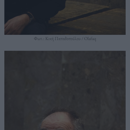
Φωτ.: Κική Παπαδοπούλου / Olafaq