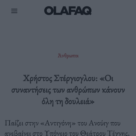
Μετάβαση
στο
περιεχόμενο
Άνθρωποι
Χρήστος Στέργιογλου: «Οι
συναντήσεις των ανθρώπων κάνουν
όλη τη δουλειά»
Παίζει στην «Αντιγόνη» του Ανούιγ που
ανεβαίνει στο Υπόγειο του Θεάτρου Τέχνης,