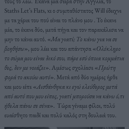
τους το λέω. Έκανα μια σειρά στην Αγγλία, το
Staths Let’s Flats, κι ο συμπαθέστατος Will έδειχνε
με τα χέρια του πού είναι το πλάνο μου . Το έκανε
μία, το έκανε δύο, μετά πήγα και τον παρακάλεσα να
μην το κάνει αυτό. «
Μα γιατί; Το κάνω για να σε
βοηθήσω
», μου λέει και του απάντησα «
Ολόκληρο
το σώμα μου είναι δικό σου, πάρε εσύ όποια κομμάτια
θες, δεν με νοιάζει
». Αμέσως σχολίασε «
Πρώτη
φορά το ακούω αυτό
». Μετά από δύο ημέρες ήρθε
και μου είπε «
Αισθάνθηκα κι εγώ ελεύθερος μετά
από αυτό που μου είπες, γιατί μπορούσα να κάνω ό,τι
ήθελα πάνω σε σένα
». Τώρα γίναμε φίλοι, πολύ
ευαίσθητο παιδί και πολύ καλός στη δουλειά του.