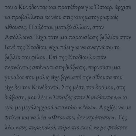
του ο Κυνόδοντας και προτάθηκε για Όσκαρ, άρχισε
να προβάλλεται εκ νέου στις κινηματογραφικές
αίθουσες. Παιζόταν, μεταξύ άλλων, στον
Απόλλωνα. Είχα τότε μια παρουσίαση βιβλίου στον
Ιανό της Σταδίου, είχα πάει για να αναγνώσω το
βιβλίο του φίλου. Επί της Σταδίου λοιπόν
περνώντας απέναντι στη διάβαση, περνούσε μια
γυναίκα που μόλις είχε βγει από την αίθουσα που
είχε δει τον Κυνόδοντα. Στη μέση του δρόμου, στη
διάβαση, μου λέει «
Έπαιζες στον Κυνόδοντα ε;
» κι
εγώ με μεγάλη χαρά απαντάω «
Ναι
». Αρχίζει να με
φτύνει και να λέει «
Φτου σου, δεν ντρέπεσαι
». Της
λέω «
σας παρακαλώ, πάμε πιο εκεί, να με φτύσετε