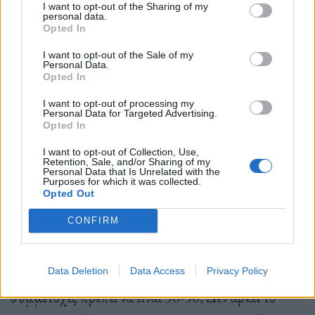
I want to opt-out of the Sharing of my
personal data.
Opted In
I want to opt-out of the Sale of my
Personal Data.
Opted In
Φωτ.: Κική Παπαδοπούλου / Olafaq
I want to opt-out of processing my
Personal Data for Targeted Advertising.
Opted In
– Πάμε προς τον νεοσυντηρητισμό;
I want to opt-out of Collection, Use,
Retention, Sale, and/or Sharing of my
Personal Data that Is Unrelated with the
Purposes for which it was collected.
Opted Out
Δεν ξέρω. Διαπιστώνω όμως μερικά πράγματα που
CONFIRM
δεν μου αρέσουν. Δεν ξέρω όμως πού πάμε, ελπίζω
προς το καλύτερο. Πρέπει όμως να ξεπεράσουμε τα
κουτάκια. Γιατί οι αντρικές και οι γυναικείες
Data Deletion
Data Access
Privacy Policy
συμμετοχές πρέπει να είναι 50-50; Δεν αρκεί το