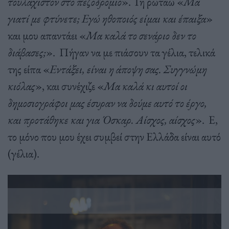
τουλάχιστον στο πεζοδρόμιο
». Τη ρωτάω «
Μα
γιατί με φτύνετε; Εγώ ηθοποιός είμαι και έπαιξα
»
και μου απαντάει «
Μα καλά το σενάριο δεν το
διάβασες;
». Πήγαν να με πιάσουν τα γέλια, τελικά
της είπα «
Εντάξει, είναι η άποψη σας. Συγγνώμη
κιόλας
», και συνέχιζε «
Μα καλά κι αυτοί οι
δημοσιογράφοι μας έσυραν να δούμε αυτό το έργο,
και προτάθηκε και για Όσκαρ. Αίσχος, αίσχος
». Ε,
το μόνο που μου έχει συμβεί στην Ελλάδα είναι αυτό
(γέλια).