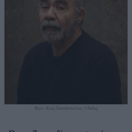
Φωτ.: Κική Παπαδοπούλου / Olafaq