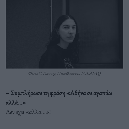
Φωτ.: © Γιάννης Παπαϊωάννου / OLAFAQ
– Συμπλήρωσε τη φράση «Αθήνα σε αγαπάω
αλλά…»
Δεν έχει «αλλά…»!