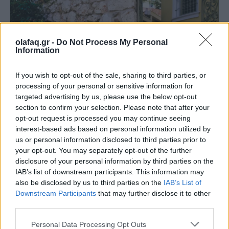
olafaq.gr -
Do Not Process My Personal
Information
If you wish to opt-out of the sale, sharing to third parties, or
processing of your personal or sensitive information for
targeted advertising by us, please use the below opt-out
section to confirm your selection. Please note that after your
opt-out request is processed you may continue seeing
interest-based ads based on personal information utilized by
Φωτ.: © Γιάννης Παπαϊωάννου / OLAFAQ
us or personal information disclosed to third parties prior to
your opt-out. You may separately opt-out of the further
disclosure of your personal information by third parties on the
– Ο αγαπημένος σου αστικός μύθος για την
IAB’s list of downstream participants. This information may
also be disclosed by us to third parties on the
IAB’s List of
Αθήνα;
Downstream Participants
that may further disclose it to other
Το τελεφερίκ του Λυκαβηττού.
third parties.
Personal Data Processing Opt Outs