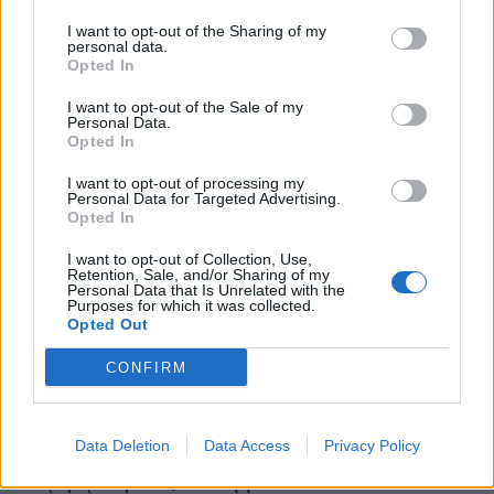
I want to opt-out of the Sharing of my
– Ένα σημείο της Αθήνας που σε χτύπησε ο
personal data.
Opted In
έρωτας κεραυνοβόλα;
Στην Εμμανουήλ Μπενάκη.
I want to opt-out of the Sale of my
Personal Data.
Opted In
I want to opt-out of processing my
– Ποιο είναι αυτό το στοιχείο που κάνει απλό έναν
Personal Data for Targeted Advertising.
Opted In
άνθρωπο (common people);
I want to opt-out of Collection, Use,
Όλοι περίπλοκοι, νομίζω, είμαστε.
Retention, Sale, and/or Sharing of my
Personal Data that Is Unrelated with the
Purposes for which it was collected.
Opted Out
– Ποιον στίχο τραγουδιού θα έκανες γκράφιτι σε
CONFIRM
έναν τοίχο;
«Τις άλλες μέρες το καταλαβαίνω μα πως μπορείς
Data Deletion
Data Access
Privacy Policy
να μην με αγαπάς τα Σάββατα».