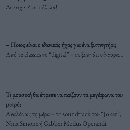
Δεν είχα ιδέα τι ήθελα!
– Ποιος είναι ο ιδανικός ήχος για ένα ξυπνητήρι;
Από τα classics το “digital” – σε ξυπνάει σίγουρα…
Τι μουσική θα έπρεπε να παίζουν τα μεγάφωνα του
μετρό;
Αναλόγως τη μέρα – τo soundtrack του “Joker”,
Nina Simone ή Gabber Modus Operandi.