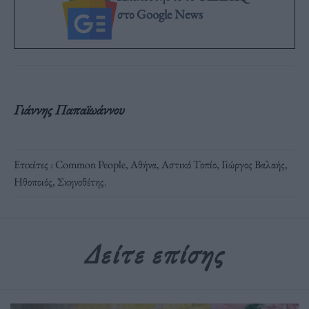
στο Google News
Γιάννης Παπαϊωάννου
Ετικέτες :
Common People
,
Αθήνα
,
Αστικό Τοπίο
,
Γιώργος Βαλαής
,
Ηθοποιός
,
Σκηνοθέτης
.
Δείτε επίσης