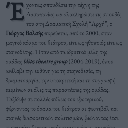
Έ
χοντας σπουδάσει την τέχνη της
Δασοπονίας και ολοκληρώσει τις σπουδές
του στη Δραματική Σχολή “Αρχή”, ο
Γιώργος Βαλαής
πορεύεται, από το 2000, στον
μαγικό κόσμο του θεάτρου, είτε ως ηθοποιός είτε ως
σκηνοθέτης. Ήταν από τα ιδρυτικά μέλη της
ομάδας
blitz theatre group
(2004-2019), όπου
ανέλαβε την ευθύνη για τη σκηνοθεσία, τη
δραματουργία, την υποκριτική και τη συγγραφή
κειμένων σε όλες τις παραστάσεις της ομάδας.
Ταξίδεψε σε πολλές πόλεις του εξωτερικού,
φέρνοντας το όραμα του θεάτρου σε φεστιβάλ και
σκηνές διαφορετικών πολιτισμών, βιώνοντας έτσι
τι σημαίνει θέατρο εκτός των συνόρων, και πόσο