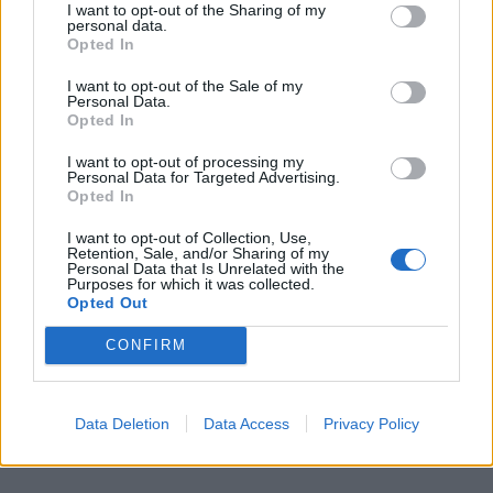
I want to opt-out of the Sharing of my
personal data.
Opted In
I want to opt-out of the Sale of my
Personal Data.
Opted In
I want to opt-out of processing my
Personal Data for Targeted Advertising.
Opted In
I want to opt-out of Collection, Use,
Retention, Sale, and/or Sharing of my
Personal Data that Is Unrelated with the
Purposes for which it was collected.
Φωτ.: Γιάννης Παπαϊωάννου / Olafaq
Opted Out
CONFIRM
– Ένα σημείο της Αθήνας που σε χτύπησε ο
έρωτας κεραυνοβόλα;
Data Deletion
Data Access
Privacy Policy
Το “Key” μπαρ.