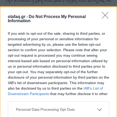
συμβεί και επιτέλους έρχεται με όλα τα δώρα της
για να εξαφανιστεί κι αυτήν.
olafaq.gr -
Do Not Process My Personal
Information
If you wish to opt-out of the sale, sharing to third parties, or
– Ο αγαπημένος σου αστικός μύθος για την
processing of your personal or sensitive information for
targeted advertising by us, please use the below opt-out
Αθήνα;
section to confirm your selection. Please note that after your
Ότι η πλατεία Μαβίλη είναι το πιο δροσερό μέρος
opt-out request is processed you may continue seeing
interest-based ads based on personal information utilized by
το καλοκαίρι επειδή κατεβαίνει δροσιά από την
us or personal information disclosed to third parties prior to
Κηφισίας και φτάνει και στην Βασιλίσσης Σοφίας.
your opt-out. You may separately opt-out of the further
disclosure of your personal information by third parties on the
Δεν ξέρω αν είναι διαδεδομένος αυτός ο μύθος αλλά
IAB’s list of downstream participants. This information may
μου τον έχουν πει πολλοί ταξιτζήδες. Δεν ισχύει, η
also be disclosed by us to third parties on the
IAB’s List of
Downstream Participants
that may further disclose it to other
Αθήνα είναι καμίνι το καλοκαίρι.
third parties.
Personal Data Processing Opt Outs