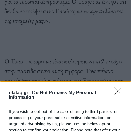
για τα ευρωπαϊκά πρόστιμα. Ο Τραμπ απάντησε ότι
δεν θα επιτρέψει στην Ευρώπη να
«εκμεταλλευτεί
τις εταιρείες μας»
.
Ο Τραμπ μπορεί να είναι ακόμη πιο
«επιθετικός»
στην παρτίδα σκάκι αυτή τη φορά. Ένα πιθανό
σημείο έντασης είναι η έρευνα της Επιτροπής για το
Χ, την πλατφόρμα κοινωνικής δικτύωσης που
olafaq.gr -
Do Not Process My Personal
Information
ανήκει στον
Έλον Μασκ
που πλέον είναι φίλος και
άμεσος συνεργάτης του εκλεγμένου προέδρου. Το Χ
If you wish to opt-out of the sale, sharing to third parties, or
φέρεται να μην συμμορφώθηκε με διάφορους
processing of your personal or sensitive information for
targeted advertising by us, please use the below opt-out
κανόνες του DSA. Η απόφαση που πιθανότατα θα
section to confirm your selection. Please note that after your