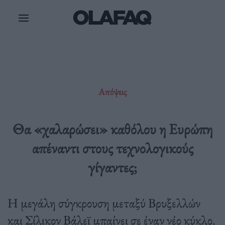
Μετάβαση
στο
περιεχόμενο
Απόψεις
Θα «χαλαρώσει» καθόλου η Ευρώπη
απέναντι στους τεχνολογικούς
γίγαντες;
Η μεγάλη σύγκρουση μεταξύ Βρυξελλών
και Σίλικον Βάλεϊ μπαίνει σε έναν νέο κύκλο.