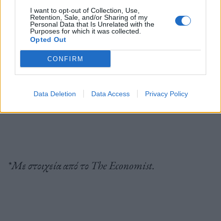
I want to opt-out of Collection, Use,
τεχνολογικούς κολοσσούς, όλα αυτά όμως πρέπει να
Retention, Sale, and/or Sharing of my
Personal Data that Is Unrelated with the
φανούν σύντομα στην πράξη. Οι διευθύνοντες
Purposes for which it was collected.
Opted Out
σύμβουλοι δεν πανηγυρίζουν σε καμία περίπτωση
CONFIRM
και κρατούν μικρό καλάθι ακόμη και
«αν η
σαμπάνια παραμένει προς το παρόν χωρίς
δασμούς»
.
Data Deletion
Data Access
Privacy Policy
*Με στοιχεία από το The Economist.