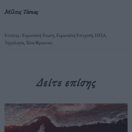
Μίλτος Τόσκας
Ετικέτες :
Ευρωπαϊκή Ένωση
,
Ευρωπαϊκή Επιτροπή
,
ΗΠΑ
,
Τεχνολογία
,
Χένα Βίρκουνεν
.
Δείτε επίσης