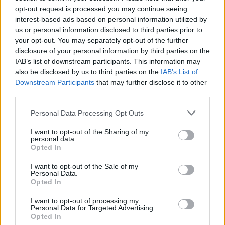
opt-out request is processed you may continue seeing
ληφθεί το νέο έτος μπορεί να οδηγήσει σε πρόστιμο
interest-based ads based on personal information utilized by
έως και 6% των παγκόσμιων εσόδων της εταιρείας.
us or personal information disclosed to third parties prior to
your opt-out. You may separately opt-out of the further
disclosure of your personal information by third parties on the
IAB’s list of downstream participants. This information may
Υπάρχουν λόγοι για τους τεχνολογικούς κολοσσούς
also be disclosed by us to third parties on the
IAB’s List of
Downstream Participants
that may further disclose it to other
της Σίλικον Βάλεϊ να ελπίζουν σε μια ανακούφιση
third parties.
από τις Βρυξέλλες με τη ανατολή του 2025. Κανείς
Personal Data Processing Opt Outs
όμως σήμερα δεν μπορεί να μιλήσει με σιγουριά.
I want to opt-out of the Sharing of my
Στις μεγάλες τεχνολογικές εταιρείες υπάρχει εύλογη
personal data.
Opted In
ανησυχία ότι η Ευρώπη ίσως προσπαθήσει να
I want to opt-out of the Sale of my
ευνοήσει τις τοπικές εταιρείες. Άλλοι υποψιάζονται
Personal Data.
Opted In
ότι η ΕΕ προσποιείται μόνο ότι υιοθετεί μια
I want to opt-out of processing my
φιλοαναπτυξιακή ατζέντα. Η νέα Επιτροπή μπορεί
Personal Data for Targeted Advertising.
Opted In
να είναι πιο φιλική προς τους αμερικανικούς