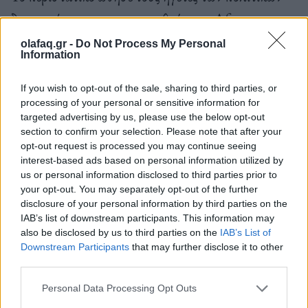
δικαιωμάτων να συγκεντρωθούν στο Afton της
Βόρειας Καρολίνας, όπου με τους κατοίκους πήραν
olafaq.gr -
Do Not Process My Personal
Information
μέρος σε διαδηλώσεις. Η χωματερή έγινε έτσι και
αλλιώς κάτι που αργότερα διέρρευσε χημικές
If you wish to opt-out of the sale, sharing to third parties, or
processing of your personal or sensitive information for
ενώσεις στο πόσιμο νερό της κοινότητας.
targeted advertising by us, please use the below opt-out
section to confirm your selection. Please note that after your
opt-out request is processed you may continue seeing
interest-based ads based on personal information utilized by
Αυτό ήταν μέρος αυτού που βοήθησε στην έναρξη
us or personal information disclosed to third parties prior to
του κινήματος περιβαλλοντικής δικαιοσύνης, σαν
your opt-out. You may separately opt-out of the further
disclosure of your personal information by third parties on the
απάντηση από τους ηγέτες των πολιτικών
IAB’s list of downstream participants. This information may
δικαιωμάτων για την καταπολέμηση του
also be disclosed by us to third parties on the
IAB’s List of
Downstream Participants
that may further disclose it to other
περιβαλλοντικού ρατσισμού. Το 1983, ένα μέλος
third parties.
της Ομάδας Μαύρων του Κογκρέσου που
Personal Data Processing Opt Outs
βρισκόταν στις διαδηλώσεις του Afton συνέχισε να