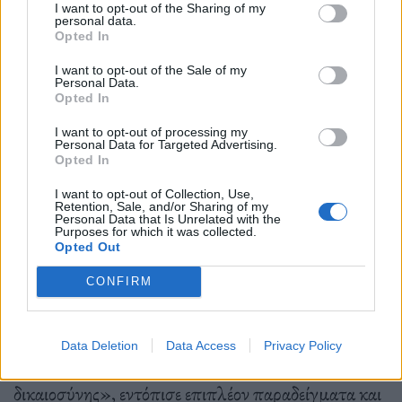
I want to opt-out of the Sharing of my
αγωνίζεται και ανέδειξε ότι το 75% των τοποθεσιών
personal data.
Opted In
επικίνδυνων αποβλήτων σε οκτώ πολιτείες
I want to opt-out of the Sale of my
τοποθετήθηκαν σε έγχρωμες κοινότητες. Η
Personal Data.
Opted In
επακόλουθη έκθεση ορόσημο,
Toxic Wastes and
I want to opt-out of processing my
Race
στις Ηνωμένες Πολιτείες, που συντάχθηκε
Personal Data for Targeted Advertising.
Opted In
από τους Chavis και Charles Lee για την Ενωμένη
I want to opt-out of Collection, Use,
Εκκλησία του Χριστού, αποκάλυψε ότι αυτό το
Retention, Sale, and/or Sharing of my
Personal Data that Is Unrelated with the
μοτίβο ήταν ακόμη πιο διαδεδομένο και
Purposes for which it was collected.
Opted Out
επαναλαμβανόταν σε ολόκληρη τη χώρα.
CONFIRM
Ο διαπρεπής κοινωνιολόγος
Robert Bullard
,
Data Deletion
Data Access
Privacy Policy
γνωστός ως «πατέρας της περιβαλλοντικής
δικαιοσύνης», εντόπισε επιπλέον παραδείγματα και