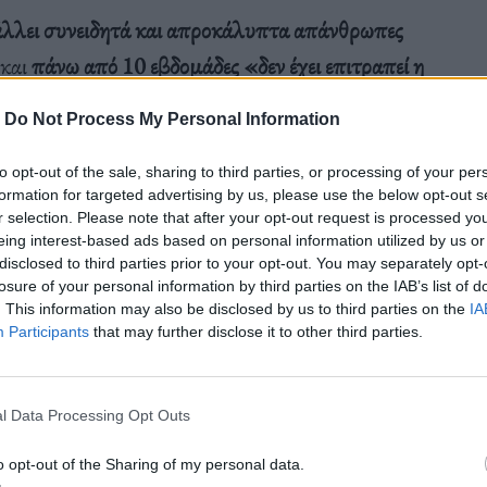
άλλει συνειδητά και απροκάλυπτα απάνθρωπες
 και
πάνω από 10 εβδομάδες «δεν έχει επιτραπεί η
ρού ή σκηνών στη Γάζα»
. Πάνω από 70% του
-
Do Not Process My Personal Information
ν ή υπό εντολή εκκένωσης, ανέφερε και τόνισε ότι
 της Γάζας κινδυνεύει από λιμό. «Ένας στους
to opt-out of the sale, sharing to third parties, or processing of your per
formation for targeted advertising by us, please use the below opt-out s
r selection. Please note that after your opt-out request is processed y
eing interest-based ads based on personal information utilized by us or
disclosed to third parties prior to your opt-out. You may separately opt-
losure of your personal information by third parties on the IAB’s list of
ι στους εργαζόμενους στην ανθρωπιστική βοήθεια
. This information may also be disclosed by us to third parties on the
IA
χουν σχέδιο, προμήθειες στα σύνορα και
Participants
that may further disclose it to other third parties.
με να σώσουμε εκατοντάδες χιλιάδες ανθρώπους».
l Data Processing Opt Outs
o opt-out of the Sharing of my personal data.