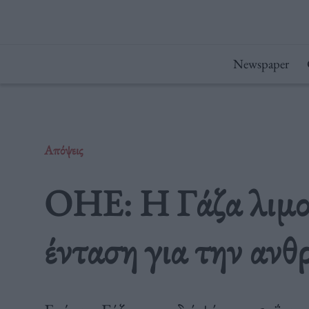
Μετάβαση
στο
περιεχόμενο
Newspaper
Απόψεις
ΟΗΕ: Η Γάζα λιμοκ
ένταση για την ανθ