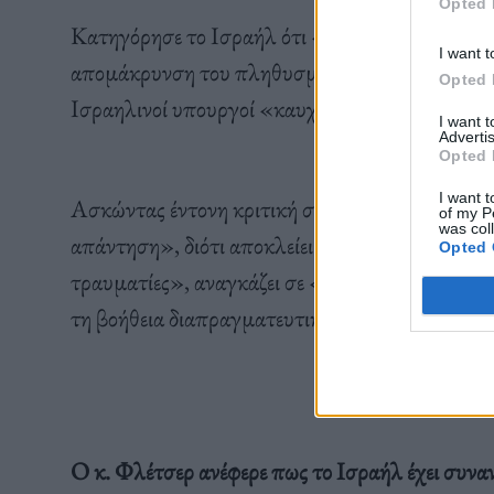
Opted 
Κατηγόρησε το Ισραήλ ότι «αρνείται την πρόσβ
I want t
απομάκρυνση του πληθυσμού της Γάζας αντί για
Opted 
Ισραηλινοί υπουργοί «καυχώνται» για τον απο
I want 
Advertis
Opted 
I want t
Ασκώντας έντονη κριτική στο ισραηλινό μοντέλο
of my P
was col
απάντηση», διότι αποκλείει «άτομα με αναπηρίες
Opted 
τραυματίες», αναγκάζει σε «περαιτέρω μετακινήσ
τη βοήθεια διαπραγματευτικό χαρτί».
Ο κ. Φλέτσερ ανέφερε πως το Ισραήλ έχει συνα