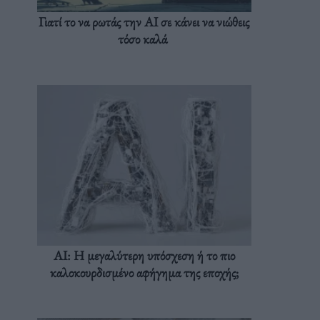
Γιατί το να ρωτάς την AI σε κάνει να νιώθεις
τόσο καλά
AI: Η μεγαλύτερη υπόσχεση ή το πιο
καλοκουρδισμένο αφήγημα της εποχής;