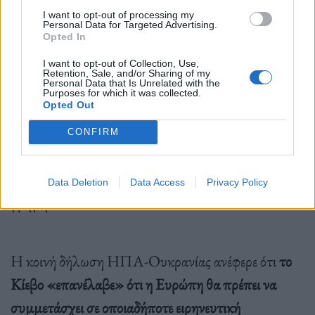
I want to opt-out of processing my
Personal Data for Targeted Advertising.
Στην αμερικανική αντιπροσωπεία στην Τζέντα
Opted In
συμμετείχαν επίσης ο σύμβουλος εθνικής ασφάλειας
I want to opt-out of Collection, Use,
Retention, Sale, and/or Sharing of my
των ΗΠΑ
Μάικ Γουόλτζ
και ο απεσταλμένος για
Personal Data that Is Unrelated with the
Purposes for which it was collected.
Opted Out
τη Μέση Ανατολή
Στιβ Γουίτκοφ
. Ο τελευταίος
πρόκειται να ταξιδέψει στη Ρωσία τις επόμενες
CONFIRM
ημέρες, δήλωσε στο BBC πηγή που γνωρίζει τον
προγραμματισμό, αν και αυτό μπορεί να αλλάξει
Data Deletion
Data Access
Privacy Policy
γρήγορα.
Η κοινή δήλωση ΗΠΑ-Ουκρανίας ανέφερε ότι
το
Κίεβο «επανέλαβε» ότι η Ευρώπη θα πρέπει να
συμμετάσχει σε οποιαδήποτε ειρηνευτική