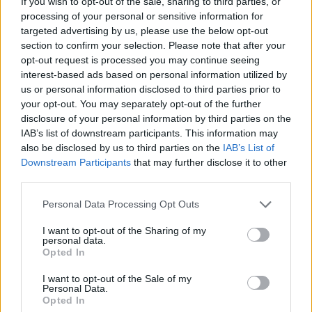
If you wish to opt-out of the sale, sharing to third parties, or
συμφώνησαν επίσης να οριστικοποιήσουν «
το
processing of your personal or sensitive information for
συντομότερο δυνατό
» μια κρίσιμη συμφωνία για τα
targeted advertising by us, please use the below opt-out
section to confirm your selection. Please note that after your
ορυκτά, αναφέρεται στην κοινή δήλωση.
opt-out request is processed you may continue seeing
interest-based ads based on personal information utilized by
us or personal information disclosed to third parties prior to
your opt-out. You may separately opt-out of the further
Η Ουκρανία προσφέρθηκε να παραχωρήσει στις
disclosure of your personal information by third parties on the
ΗΠΑ πρόσβαση στα αποθέματα σπάνιων γαιών
IAB’s list of downstream participants. This information may
also be disclosed by us to third parties on the
IAB’s List of
που διαθέτει σε αντάλλαγμα για αμερικανικές
Downstream Participants
that may further disclose it to other
εγγυήσεις ασφαλείας – αλλά αυτό εκτροχιάστηκε
third parties.
από τη διαμάχη του Λευκού Οίκου. Ο Ρούμπιο
Personal Data Processing Opt Outs
δήλωσε ότι
η συμφωνία δεν αποτέλεσε αντικείμενο
I want to opt-out of the Sharing of my
personal data.
των συνομιλιών της Τρίτης
, αλλά είχε
Opted In
διαπραγματευτεί με το ουκρανικό και το αμερικανικό
I want to opt-out of the Sale of my
Personal Data.
υπουργείο Οικονομικών.
Opted In