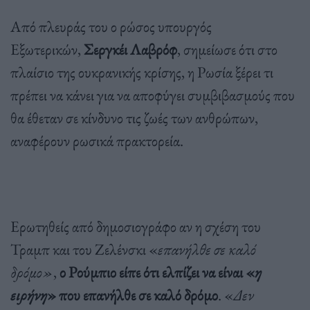
Από πλευράς του ο ρώσος υπουργός
Εξωτερικών,
Σεργκέι Λαβρόφ
, σημείωσε ότι στο
πλαίσιο της ουκρανικής κρίσης, η Ρωσία ξέρει τι
πρέπει να κάνει για να αποφύγει συμβιβασμούς που
θα έθεταν σε κίνδυνο τις ζωές των ανθρώπων,
αναφέρουν ρωσικά πρακτορεία.
Ερωτηθείς από δημοσιογράφο αν η σχέση του
Τραμπ και του Ζελένσκι «
επανήλθε σε καλό
δρόμο»
,
ο Ρούμπιο είπε ότι ελπίζει να είναι «
η
ειρήνη
» που επανήλθε σε καλό δρόμο
. «
Δεν