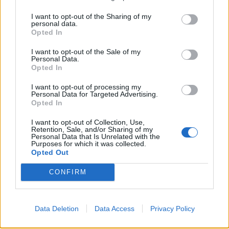
προστασία της δημοκρατίας και της ανοιχτής
I want to opt-out of the Sharing of my
personal data.
κοινωνίας—και φυσικά την ανταλλαγή συμβουλών
Opted In
για πολεοδομικά προβλήματα
.
I want to opt-out of the Sale of my
Personal Data.
Opted In
I want to opt-out of processing my
Personal Data for Targeted Advertising.
Opted In
Από το δημοτικό συμβούλιο στο Ευρωπαϊκό
I want to opt-out of Collection, Use,
Συμβούλιο
Retention, Sale, and/or Sharing of my
Personal Data that Is Unrelated with the
Purposes for which it was collected.
Opted Out
CONFIRM
Τα δημαρχεία είναι προφανή μέρη για να βρει κανείς
Data Deletion
Data Access
Privacy Policy
ικανούς διαχειριστές. Οι δημαγωγοί ανεβαίνουν