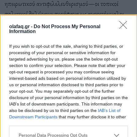
ηπειρωτικού αντιφιλελευθερισμού—οι τοπικοί
πολιτικοί δηλώνουν περήφανα ως ανοιχτόμυαλοι
αντίβαροι στα πλειοψηφικά καθεστώτα. Το 2019, οι
olafaq.gr -
Do Not Process My Personal
Information
δήμαρχοι της Πράγας, της Μπρατισλάβας, της
Βαρσοβίας και της Βουδαπέστης ίδρυσαν το
If you wish to opt-out of the sale, sharing to third parties, or
“
Σύμφωνο των Ελεύθερων Πόλεων
” για να δείξουν
processing of your personal or sensitive information for
targeted advertising by us, please use the below opt-out
ότι υπάρχει και άλλος δρόμος. Ταξίδεψαν όλοι μαζί
section to confirm your selection. Please note that after your
opt-out request is processed you may continue seeing
στο Κίεβο για να στηρίξουν την Ουκρανία, όταν
interest-based ads based on personal information utilized by
κάποιοι εθνικοί ηγέτες τους αρνούνταν να το κάνουν.
us or personal information disclosed to third parties prior to
your opt-out. You may separately opt-out of the further
Μέλος του συμφώνου θα μπορούσε να ήταν και η
disclosure of your personal information by third parties on the
Κωνσταντινούπολη, της οποίας ο δήμαρχος
Εκρέμ
IAB’s list of downstream participants. This information may
also be disclosed by us to third parties on the
IAB’s List of
Ιμάμογλου,
απείλησε τόσο τον Ερντογάν που
Downstream Participants
that may further disclose it to other
τελικά φυλακίστηκε.
Το Σύμφωνο πλέον
third parties.
περιλαμβάνει 32 ευρωπαϊκές πόλεις, με στόχο την
Personal Data Processing Opt Outs