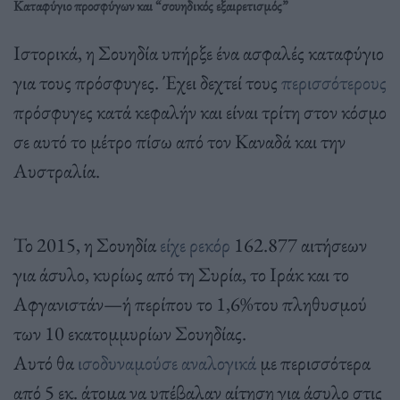
Καταφύγιο προσφύγων και “σουηδικός εξαιρετισμός”
Ιστορικά, η Σουηδία υπήρξε ένα ασφαλές καταφύγιο
για τους πρόσφυγες. Έχει δεχτεί τους
περισσότερους
πρόσφυγες κατά κεφαλήν και είναι τρίτη στον κόσμο
σε αυτό το μέτρο πίσω από τον Καναδά και την
Αυστραλία.
Το 2015, η Σουηδία
είχε ρεκόρ
162.877 αιτήσεων
για άσυλο, κυρίως από τη Συρία, το Ιράκ και το
Αφγανιστάν—ή περίπου το 1,6%του πληθυσμού
των 10 εκατομμυρίων Σουηδίας.
Αυτό θα
ισοδυναμούσε αναλογικά
με περισσότερα
από 5 εκ. άτομα να υπέβαλαν αίτηση για άσυλο στις