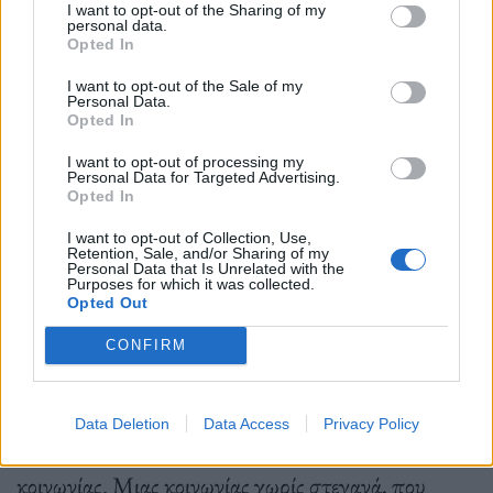
I want to opt-out of the Sharing of my
«Η αφομοίωση,
ωστόσο, αναφέρεται συγκεκριμένα
personal data.
Opted In
στην προσαρμογή της μειονοτικής ομάδας να
I want to opt-out of the Sale of my
συμμορφωθεί με την πλειοψηφία. Τα άτομα με
Personal Data.
Opted In
μεταναστευτικό παρελθόν ή προερχόμενα από
I want to opt-out of processing my
εθνικές μειονότητες, είναι εκτεθειμένα σε
Personal Data for Targeted Advertising.
Opted In
διαφορετικές κουλτούρες και ενδέχεται να
I want to opt-out of Collection, Use,
δυσκολευτούν με τη νέα κουλτούρα ή να παλεύουν να
Retention, Sale, and/or Sharing of my
Personal Data that Is Unrelated with the
βρουν έναν τρόπο για να προσαρμοστούν στο νέο
Purposes for which it was collected.
Opted Out
κοινωνικό πλαίσιο».
CONFIRM
Στο μυαλό των περισσότερων νοτιοερυωπαιων, η
Data Deletion
Data Access
Privacy Policy
Σουηδία αποτελεί χώρα πρότυπο ανοιχτής
κοινωνίας. Μιας κοινωνίας χωρίς στεγανά, που