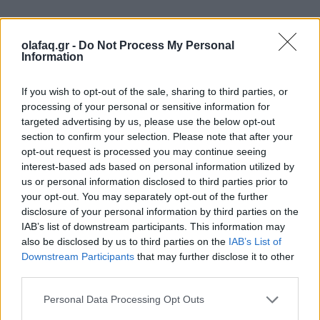
«Η
ενσωμάτωση
ορίζεται ως η αμφίδρομη
olafaq.gr -
Do Not Process My Personal
Information
διαδικασία κοινής προσαρμογής μεταξύ των
μεταναστών και των κοινωνιών υποδοχής, κατά την
If you wish to opt-out of the sale, sharing to third parties, or
processing of your personal or sensitive information for
οποία οι μετανάστες ενσωματώνονται στην
targeted advertising by us, please use the below opt-out
κοινωνική, οικονομική, πολιτισμική και πολιτική
section to confirm your selection. Please note that after your
opt-out request is processed you may continue seeing
ζωή της κοινότητας υποδοχής. Τοιουτοτρόπως, η
interest-based ads based on personal information utilized by
us or personal information disclosed to third parties prior to
ενσωμάτωση συνεπάγεται μια σειρά ευθυνών για
your opt-out. You may separately opt-out of the further
τους μετανάστες και για τις κοινότητες υποδοχής
disclosure of your personal information by third parties on the
IAB’s list of downstream participants. This information may
και υπό αυτό το ευρύ πρίσμα, εμπεριέχει άλλες
also be disclosed by us to third parties on the
IAB’s List of
σχετικές έννοιες όπως η κοινωνική ένταξη και η
Downstream Participants
that may further disclose it to other
third parties.
κοινωνική συνοχή..»
Personal Data Processing Opt Outs