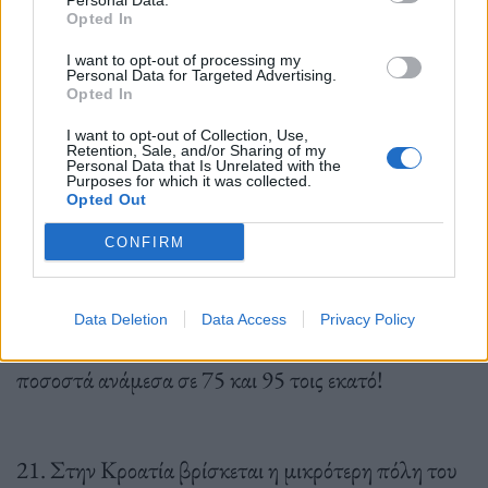
Personal Data.
Πολιτειών στο Ιράκ. Oh, my.
Opted In
I want to opt-out of processing my
Personal Data for Targeted Advertising.
Opted In
19. Πενήντα ολόκληρες χώρες στον κόσμο
I want to opt-out of Collection, Use,
γιορτάζουν κάθε χρόνο την ανεξαρτησία τους από το
Retention, Sale, and/or Sharing of my
Personal Data that Is Unrelated with the
Ηνωμένο Βασίλειο. (λέτε γι’ αυτό να πατώνει
Purposes for which it was collected.
Opted Out
σταθερά στην Eurovision;)
CONFIRM
20. Η ανεργία στην Ζιμπάμπουε εκτιμάται ως η
Data Deletion
Data Access
Privacy Policy
υψηλότερη στην γη. Τα νούμερα μιλούν για
ποσοστά ανάμεσα σε 75 και 95 τοις εκατό!
21. Στην Κροατία βρίσκεται η μικρότερη πόλη του