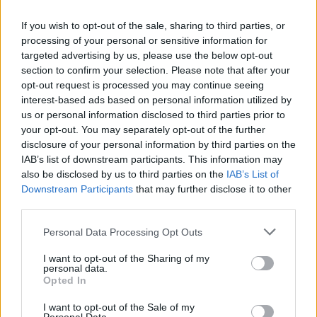
πει προηγμένη χώρα.
If you wish to opt-out of the sale, sharing to third parties, or
processing of your personal or sensitive information for
17. Ο ινδουιστικός ναός Κάρνι Μάτα γνωστός και
targeted advertising by us, please use the below opt-out
section to confirm your selection. Please note that after your
ως ο ναός των ποντικιών βρίσκεται στην πόλη
opt-out request is processed you may continue seeing
interest-based ads based on personal information utilized by
Δεσχνόκ, 30 χιλιόμετρα νοτίως της πόλης
us or personal information disclosed to third parties prior to
Μπικάνερ στο κρατίδιο του Ράτζασταν στην Ινδία.
your opt-out. You may separately opt-out of the further
disclosure of your personal information by third parties on the
Ο ναός αυτό έχει την ιδιαιτερότητα ότι κατοικείται
IAB’s list of downstream participants. This information may
από χιλιάδες ποντίκια, τα οποία θεωρούνται ιερά-
also be disclosed by us to third parties on the
IAB’s List of
Downstream Participants
that may further disclose it to other
μάλιστα, λέγεται ότι οι Ινδοί θεωρούν εαυτούς
third parties.
απογόνους των ποντικιών.
Personal Data Processing Opt Outs
I want to opt-out of the Sharing of my
personal data.
18. Η πιο μεγάλη (και ακριβή για να χτιστεί)
Opted In
πρεσβεία στον κόσμο, είναι αυτή των Ηνωμένων
I want to opt-out of the Sale of my