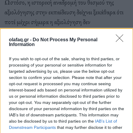
Ωστόσο, η ιστορική αναδροµή του θεσµού της
αξιολόγησης στην εκπαίδευση δείχνει ξεκάθαρα ότι
ποτέ μέχρι σήμερα η αξιολόγηση δεν
χρησιµοποιήθηκε για να βελτιωθεί το σχολείο, αν
και πάντα εµφανιζόταν έτσι, δηλαδή ως µηχανισµός
olafaq.gr -
Do Not Process My Personal
Information
βελτίωσης. Σήµερα, µάλιστα, σύµφωνα µε
If you wish to opt-out of the sale, sharing to third parties, or
νεότερους μελετητές και συγγραφείς,
όπως ο
processing of your personal or sensitive information for
Χρήστος Κάτσικας
, έννοιες όπως «αξιολόγηση του
targeted advertising by us, please use the below opt-out
section to confirm your selection. Please note that after your
εκπαιδευτικού έργου», «διαφορική επίδοση»,
opt-out request is processed you may continue seeing
«αυτοαξιολόγηση», «αξιολόγηση της σχολικής
interest-based ads based on personal information utilized by
us or personal information disclosed to third parties prior to
µονάδας», «δείκτες ποιότητας της εκπαίδευσης» και
your opt-out. You may separately opt-out of the further
«αξιολόγηση για τη βελτίωση του σχολείου»
disclosure of your personal information by third parties on the
IAB’s list of downstream participants. This information may
αποτελούν το νέο εννοιολογικό οπλοστάσιο του
also be disclosed by us to third parties on the
IAB’s List of
Downstream Participants
that may further disclose it to other
εκσυγχρονισµένου επιθεωρητισµού.