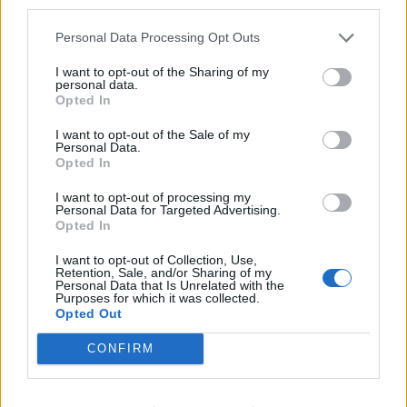
third parties.
Personal Data Processing Opt Outs
Δεν πρέπει όμως να υφίσταται μια στοιχειώδης
I want to opt-out of the Sharing of my
personal data.
κατάταξη των απασχολουμένων σε μια δημόσια
Opted In
υπηρεσία και αναλόγως των ικανοτήτων που έχουν ή
I want to opt-out of the Sale of my
Personal Data.
δεν έχουν τοποθετούνται στην ανάλογη βαθμίδα;
Opted In
Ένας καθηγητής που θεωρεί ότι η ομοφυλοφιλία
I want to opt-out of processing my
είναι ανωμαλία δεν πρέπει να εκσυγχρονιστεί, να
Personal Data for Targeted Advertising.
Opted In
επιμορφωθεί;
I want to opt-out of Collection, Use,
Retention, Sale, and/or Sharing of my
Personal Data that Is Unrelated with the
Purposes for which it was collected.
Opted Out
CONFIRM
Η αξιολόγηση, που ούτε πανάκεια είναι, ούτε
βεβαίως απειλή, αφορά τις σχολικές μονάδες και