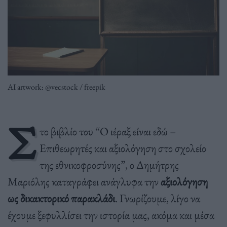
AI artwork: @vecstock / freepik
Σ
το βιβλίο του “Ο ιέραξ είναι εδώ –
Επιθεωρητές και αξιολόγηση στο σχολείο
της εθνικοφροσύνης”, ο Δημήτρης
Μαριόλης καταγράφει ανάγλυφα την
αξιολόγηση
ως δικακτορικό παρακλάδι
. Γνωρίζουμε, λίγο να
έχουμε ξεφυλλίσει την ιστορία μας, ακόμα και μέσα