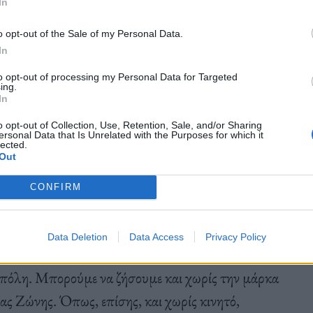
In
o opt-out of the Sale of my Personal Data.
In
ποια οινοποσία με φίλους μέχρι το πρωί σε μια
ας, σε ψυχή και μυαλό. Ας ξεκινήσουμε από εκεί
to opt-out of processing my Personal Data for Targeted
ing.
τρο ή προορισμό. Ας αποφασίσουμε αποτοξίνωση
In
με να είμαστε, για αρχή, εμείς κάπως
o opt-out of Collection, Use, Retention, Sale, and/or Sharing
ersonal Data that Is Unrelated with the Purposes for which it
ουν παλιώσει, και καλώς, τα φορτικά μότο για
lected.
Out
ος ξέρουμε ότι μπορεί και να μας σώσει αν, για αρχή
CONFIRM
ι την μαυρίλα μας.
ληθινά-ή κάπως έτσι
Data Deletion
Data Access
Privacy Policy
 πόλη. Μπορούμε να ζήσουμε και χωρίς την μάρκα
ας Ζώνης. Όπως, επίσης, και χωρίς κινητό,