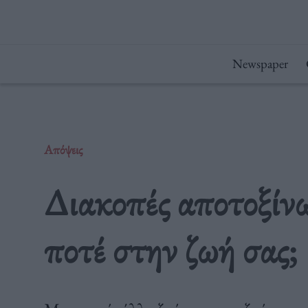
Μετάβαση
στο
περιεχόμενο
Newspaper
Απόψεις
Διακοπές αποτοξίνω
ποτέ στην ζωή σας;