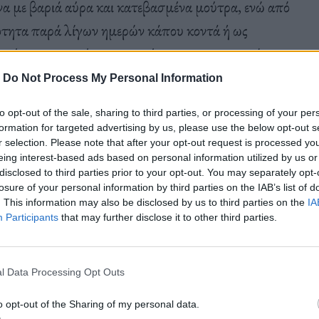
να με βαριά αύρα και κατεβασμένα μούτρα, ενώ από
τότητα παρά λίγων ημερών κάπου κοντά ή ως
ο έπακρον αυτές τις στιγμές και τους συναντώ
-
Do Not Process My Personal Information
to opt-out of the sale, sharing to third parties, or processing of your per
formation for targeted advertising by us, please use the below opt-out s
όλες και όλοι την αναζωογόνηση, την περίφημη
r selection. Please note that after your opt-out request is processed y
ν τω μεταξύ, τα χρόνια, οι εποχές, μες στις
eing interest-based ads based on personal information utilized by us or
disclosed to third parties prior to your opt-out. You may separately opt-
ωρό τομείς (ορατότητα/ψηφιακότητα/σεξουαλική
losure of your personal information by third parties on the IAB’s list of
λπ κλπ κλπ), έχουν και μια δυστοπικότητα. Η
. This information may also be disclosed by us to third parties on the
IA
Participants
that may further disclose it to other third parties.
νται, το πολιτικό κλίμα στον πλανήτη οιωνίζεται
άγου σε λίμνη την άνοιξη, εννοώ γινόμαστε πιο
l Data Processing Opt Outs
o opt-out of the Sharing of my personal data.