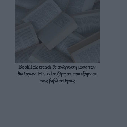
BookTok trends & ανάγνωση μόνο των
διαλόγων: Η viral συζήτηση που εξόργισε
τους βιβλιοφάγους