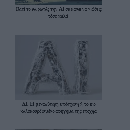
Γιατί το να ρωτάς την AI σε κάνει να νιώθεις
τόσο καλά
AI: Η μεγαλύτερη υπόσχεση ή το πιο
καλοκουρδισμένο αφήγημα της εποχής;