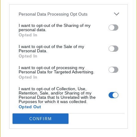
third parties.
Personal Data Processing Opt Outs
I want to opt-out of the Sharing of my
Τεχνολογία
personal data.
Opted In
Νέα εφαρμογή AI-συνοδός του Facebook για
δημιουργούς περιεχομένου
I want to opt-out of the Sale of my
Personal Data.
Opted In
06.07.26
I want to opt-out of processing my
Το Facebook επανασχεδιάζει το Creator Studio ως αυτόνομη
Personal Data for Targeted Advertising.
Opted In
εφαρμογή με AI βοηθό: εξατομικευμένες.
I want to opt-out of Collection, Use,
Retention, Sale, and/or Sharing of my
Personal Data that Is Unrelated with the
Purposes for which it was collected.
Opted Out
CONFIRM