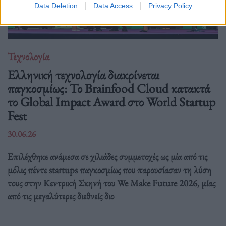
Data Deletion
Data Access
Privacy Policy
Τεχνολογία
Ελληνική τεχνολογία διακρίνεται
παγκοσμίως: Το Brainfood Cloud κατακτά
το Global Impact Award στο World Startup
Fest
30.06.26
Επιλέχθηκε ανάμεσα σε χιλιάδες συμμετοχές ως μία από τις
μόλις πέντε startups παγκοσμίως που παρουσίασαν τη λύση
τους στην Κεντρική Σκηνή του We Make Future 2026, μίας
από τις μεγαλύτερες διεθνείς διο