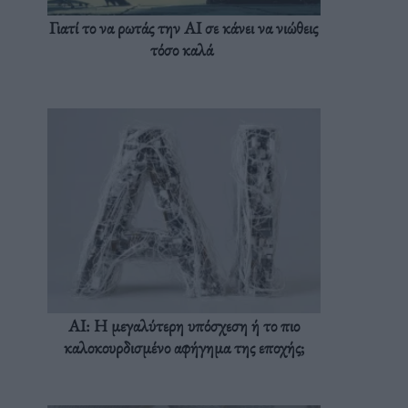
Γιατί το να ρωτάς την AI σε κάνει να νιώθεις
τόσο καλά
AI: Η μεγαλύτερη υπόσχεση ή το πιο
καλοκουρδισμένο αφήγημα της εποχής;