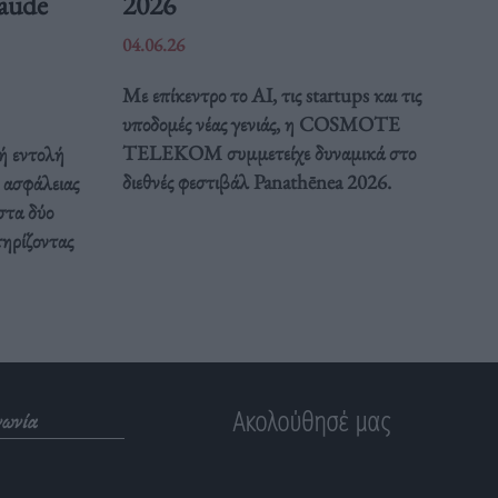
laude
2026
04.06.26
Με επίκεντρο το AI, τις startups και τις
υποδομές νέας γενιάς, η COSMOTE
TELEKOM συμμετείχε δυναμικά στο
ή εντολή
διεθνές φεστιβάλ Panathēnea 2026.
ς ασφάλειας
στα δύο
τηρίζοντας
Ακολούθησέ μας
νωνία