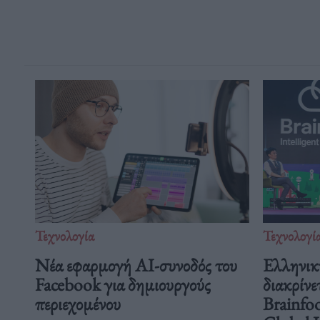
Τεχνολογία
Τεχνολογί
Νέα εφαρμογή AI-συνοδός του
Ελληνικ
Facebook για δημιουργούς
διακρίνε
περιεχομένου
Brainfo