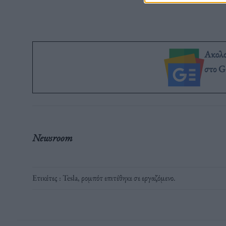
Ακολ
στο G
Newsroom
Ετικέτες :
Tesla
,
ρομπότ επιτέθηκε σε εργαζόμενο
.