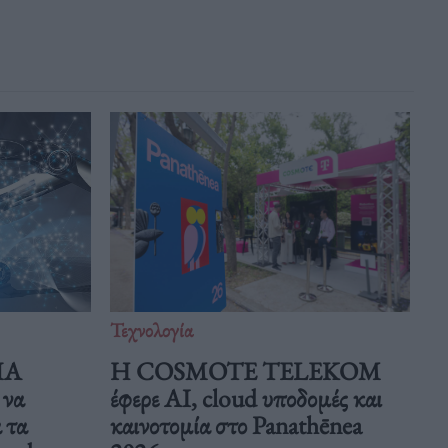
Τεχνολογία
ΠΑ
Η COSMOTE TELEKOM
 να
έφερε AI, cloud υποδομές και
 τα
καινοτομία στο Panathēnea