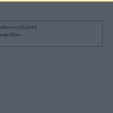
ουθήστε το OLAFAQ
oogle News