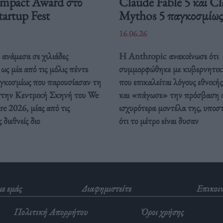
Impact Award στο
Claude Fable 5 και C
artup Fest
Mythos 5 παγκοσμίως
16.06.26
ανάμεσα σε χιλιάδες
Η Anthropic ανακοίνωσε ότι
ως μία από τις μόλις πέντε
συμμορφώθηκε με κυβερνητικ
αγκοσμίως που παρουσίασαν τη
που επικαλείται λόγους εθνική
στην Κεντρική Σκηνή του We
και «πάγωσε» την πρόσβαση 
e 2026, μίας από τις
ισχυρότερα μοντέλα της, υποσ
διεθνείς διο
ότι το μέτρο είναι δυσαν
με εμάς
Διαφημιστείτε
Επικοι
Πολιτική Απορρήτου
Όροι χρήσης