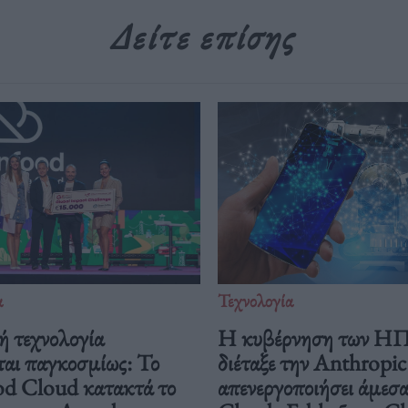
Δείτε επίσης
α
Τεχνολογία
ή τεχνολογία
Η κυβέρνηση των Η
ται παγκοσμίως: Το
διέταξε την Anthropic
od Cloud κατακτά το
απενεργοποιήσει άμεσα