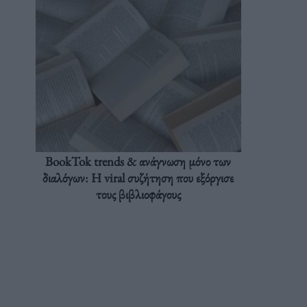
BookTok trends & ανάγνωση μόνο των
διαλόγων: Η viral συζήτηση που εξόργισε
τους βιβλιοφάγους