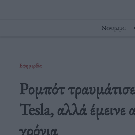
Μετάβαση
στο
περιεχόμενο
Newspaper
Εφημερίδα
Ρομπότ τραυμάτισε
Tesla, αλλά έμεινε 
χρόνια