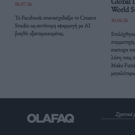
Global 
06.07.26
World St
Το Facebook επανασχεδιάζει το Creator
30.06.26
Studio ως αυτόνομη εφαρμογή με AI
βοηθό: εξατομικευμένες.
Επιλέχθηκε 
συμμετοχές 
startups π
λύση τους 
Make Futur
μεγαλύτερες 
Σχετικά 