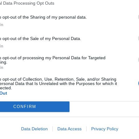
l Data Processing Opt Outs
 λογισμικό μέσω του οποίου ελέγχονται τα
o opt-out of the Sharing of my personal data.
πό φρεσκοχυμένα κομμάτια αλουμινίου. Ενώ,
In
να ώστε ο μηχανικός και το συνεργείο του να
o opt-out of the Sale of my Personal Data.
ένα τρίτο παρέμεινε κατά λάθος ενεργοποιημένο με
In
ην Information.
to opt-out of processing my Personal Data for Targeted
ing.
In
o opt-out of Collection, Use, Retention, Sale, and/or Sharing
α σχετική έκθεση τραυματισμού που υποβλήθηκε σε
ersonal Data that Is Unrelated with the Purposes for which it
lected.
υγειονομικές αρχές της κομητείας Τράβις. Με
Out
«σχίσιμο, κόψιμο ή ανοιχτό τραύμα» στο αριστερό
CONFIRM
υματισμός δεν ήταν προφανώς αρκετά σοβαρός
από την εργασία του.
Η Tesla αρνήθηκε να
Data Deletion
Data Access
Privacy Policy