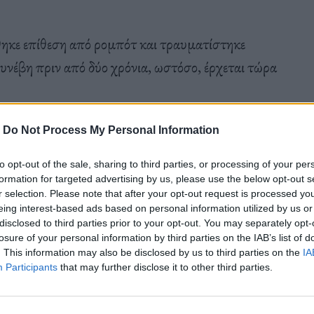
θηκε επίθεση από ρομπότ και τραυματίστηκε
υνέβη πριν από δύο χρόνια, ωστόσο, έρχεται τώρα
-
Do Not Process My Personal Information
 Tesla υπέστη σοβαρότατους τραυματισμούς όταν
to opt-out of the sale, sharing to third parties, or processing of your per
 του εργοστασίου της εταιρείας κατασκευής
formation for targeted advertising by us, please use the below opt-out s
. Μάρτυρες δήλωσαν στην εφημερίδα Information
r selection. Please note that after your opt-out request is processed y
eing interest-based ads based on personal information utilized by us or
 σχεδιαστεί για να μετακινεί εξαρτήματα
disclosed to third parties prior to your opt-out. You may separately opt-
βύθισε τα μεταλλικά του «νύχια» στην πλάτη και
losure of your personal information by third parties on the IAB’s list of
. This information may also be disclosed by us to third parties on the
IA
Participants
that may further disclose it to other third parties.