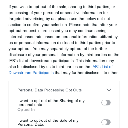
Zoom IQ που λειτουργεί με τεχνητή νοημοσύνη
If you wish to opt-out of the sale, sharing to third parties, or
processing of your personal or sensitive information for
τον Μάρτιο, ενώ το Stack Diary εντόπισε μια
targeted advertising by us, please use the below opt-out
πρόσφατη ενημέρωση στους Όρους Υπηρεσίας της
section to confirm your selection. Please note that after your
opt-out request is processed you may continue seeing
Zoom που της επιτρέπει να χρησιμοποιεί το
interest-based ads based on personal information utilized by
περιεχόμενο των πελατών της για την εκπαίδευση
us or personal information disclosed to third parties prior to
your opt-out. You may separately opt-out of the further
της τεχνητής νοημοσύνης. Επίσης, δεν υπάρχει
disclosure of your personal information by third parties on the
IAB’s list of downstream participants. This information may
τρόπος να εξαιρεθείτε από αυτή την λειτουργία.
also be disclosed by us to third parties on the
IAB’s List of
Downstream Participants
that may further disclose it to other
third parties.
Personal Data Processing Opt Outs
Η εξέλιξη του προϊόντος της Zoom ώστε να
I want to opt-out of the Sharing of my
personal data.
εκμεταλλεύονται τις τελευταίες τεχνολογίες μπορεί
Opted In
να φαίνεται λογική από επιχειρηματική άποψη.
I want to opt-out of the Sale of my
Personal Data.
Αλλά όταν τόσοι πολλοί άνθρωποι εξακολουθούν να