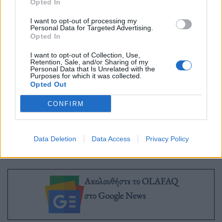
Opted In
χρησιμοποιούν το Zoom για ιατρικά ραντεβού,
I want to opt-out of processing my
ευαίσθητες συναντήσεις και άλλα προσωπικά
Personal Data for Targeted Advertising.
Opted In
θέματα που θα ήθελαν να κρατήσουν ιδιωτικά, οι
I want to opt-out of Collection, Use,
αλλαγές αυτές μπορεί να κάνουν τους χρήστες να
Retention, Sale, and/or Sharing of my
Personal Data that Is Unrelated with the
Purposes for which it was collected.
εμπιστεύονται λιγότερο την πλατφόρμα.
Opted Out
CONFIRM
Data Deletion
Data Access
Privacy Policy
Πηγή: Mashable
Ακολουθήστε το OLAFAQ
στο Google News